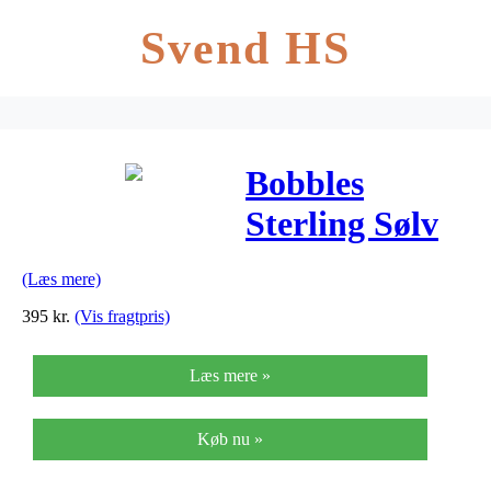
Svend HS
Bobbles
Sterling Sølv
Ring fra
(Læs mere)
byBiehl 5-
395
kr.
(Vis fragtpris)
1002-B
Læs mere »
Køb nu »