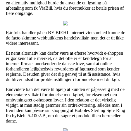
en alternativ mulighed burde du anvende en løsning på
afbetaling som fx ViaBill, hvis du foretrækker at betale prisen af
flere omgange.
Før folk handler på en BY BIEHL internet virksomhed kunne de
de facto skimme webbutikkens handelsvilkår, men det er tit ikke
videre interessant.
Et nemt alternativ kan derfor være at efterse hvorvidt e-shoppen
er godkendt af e-mærket, da det ofte er et kendetegn for at
internet firmaet anerkender de danske love, samt at online
forhandleren lejlighedsvis revurderes af fagmænd som kender
reglerne. Desuden giver det dig genvej til at få assistance, hvis
du bliver udsat for problemstillinger i forbindelse med dit køb.
Endvidere kan det være til hjælp at kunden er påpasselig med de
elementære vilkår i forbindelse med købet, for eksempel den
ombytningsret e-shoppen lover. I den relation er det virkelig
vigtigt, at man stadig gemmer sin ordrekvittering, således man i
fremtiden kan påvise sin shopping af Bobbles Sterling Sølv Ring
fra byBiehl 5-1002-B, om du søger et produkt til en herre eller
dame.