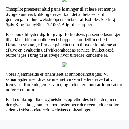
Trustpilot præsterer altid pæne løsninger til at læse ret mange
øvrige kunders kritik og derved kan det anbefales, at du
gennemgår online webshoppens omtaler af Bobbles Sterling
Sølv Ring fra byBiehl 5-1002-B før du shopper.
Facebook tilbyder dig for øvrigt forholdsvis passende løsninger
til at få en idé om online webshoppens kundetilfredshed.
Desuden ses nogle firmaer på nettet som tilbyder kunderne at
afgive en evaluering af virksomhedens service, hvilket også
burde tages i brug til at afveje hvor tilfredse kunderne er.
Vores hjemmeside er finansieret af annonceindtægter. Vi
samarbejder med diverse internet virksomheder derved at vi
fremviser forretningernes varer, og indtjener honorar forudsat du
udfører en ordre.
Fakta omkring tilbud og netshops opretholdes hele tiden, men
der gives ikke garantier imod justeringer der eventuelt er udført
siden vi sidst opdaterede websitets oplysninger.