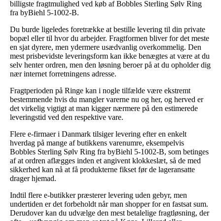
billigste fragtmulighed ved køb af Bobbles Sterling Sølv Ring
fra byBiehl 5-1002-B.
Du burde ligeledes foretrække at bestille levering til din private
bopæl eller til hvor du arbejder. Fragtformen bliver for det meste
en sjat dyrere, men ydermere usædvanlig overkommelig. Den
mest prisbevidste leveringsform kan ikke benægtes at være at du
selv henter ordren, men den løsning beroer på at du opholder dig
nær internet forretningens adresse.
Fragtperioden på Ringe kan i nogle tilfælde være ekstremt
bestemmende hvis du mangler varerne nu og her, og herved er
det virkelig vigtigt at man kigger nærmere på den estimerede
leveringstid ved den respektive vare.
Flere e-firmaer i Danmark tilsiger levering efter en enkelt
hverdag på mange af butikkens varenumre, eksempelvis
Bobbles Sterling Sølv Ring fra byBiehl 5-1002-B, som betinges
af at ordren aflægges inden et angivent klokkeslæt, så de med
sikkerhed kan nå at få produkterne fikset før de lageransatte
drager hjemad.
Indtil flere e-butikker præsterer levering uden gebyr, men
undertiden er det forbeholdt når man shopper for en fastsat sum.
Derudover kan du udvælge den mest betalelige fragtløsning, der