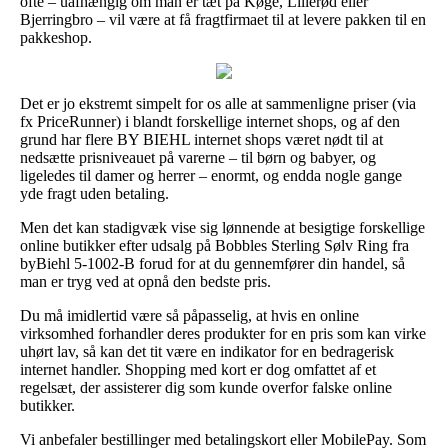
ofte – uafhængig om man er tæt på Køge, Lillerød eller
Bjerringbro – vil være at få fragtfirmaet til at levere pakken til en
pakkeshop.
Det er jo ekstremt simpelt for os alle at sammenligne priser (via
fx PriceRunner) i blandt forskellige internet shops, og af den
grund har flere BY BIEHL internet shops været nødt til at
nedsætte prisniveauet på varerne – til børn og babyer, og
ligeledes til damer og herrer – enormt, og endda nogle gange
yde fragt uden betaling.
Men det kan stadigvæk vise sig lønnende at besigtige forskellige
online butikker efter udsalg på Bobbles Sterling Sølv Ring fra
byBiehl 5-1002-B forud for at du gennemfører din handel, så
man er tryg ved at opnå den bedste pris.
Du må imidlertid være så påpasselig, at hvis en online
virksomhed forhandler deres produkter for en pris som kan virke
uhørt lav, så kan det tit være en indikator for en bedragerisk
internet handler. Shopping med kort er dog omfattet af et
regelsæt, der assisterer dig som kunde overfor falske online
butikker.
Vi anbefaler bestillinger med betalingskort eller MobilePay. Som