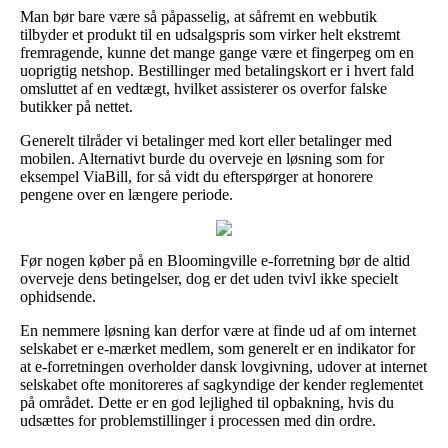
Man bør bare være så påpasselig, at såfremt en webbutik
tilbyder et produkt til en udsalgspris som virker helt ekstremt
fremragende, kunne det mange gange være et fingerpeg om en
uoprigtig netshop. Bestillinger med betalingskort er i hvert fald
omsluttet af en vedtægt, hvilket assisterer os overfor falske
butikker på nettet.
Generelt tilråder vi betalinger med kort eller betalinger med
mobilen. Alternativt burde du overveje en løsning som for
eksempel ViaBill, for så vidt du efterspørger at honorere
pengene over en længere periode.
Før nogen køber på en Bloomingville e-forretning bør de altid
overveje dens betingelser, dog er det uden tvivl ikke specielt
ophidsende.
En nemmere løsning kan derfor være at finde ud af om internet
selskabet er e-mærket medlem, som generelt er en indikator for
at e-forretningen overholder dansk lovgivning, udover at internet
selskabet ofte monitoreres af sagkyndige der kender reglementet
på området. Dette er en god lejlighed til opbakning, hvis du
udsættes for problemstillinger i processen med din ordre.