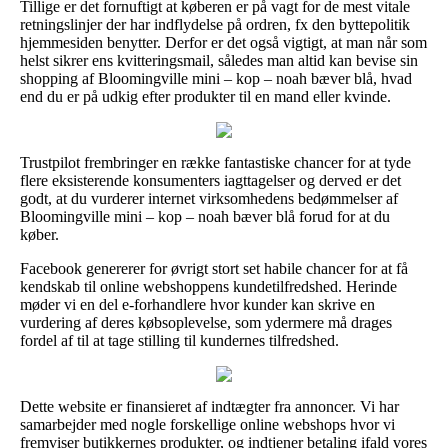
Tillige er det fornuftigt at køberen er på vagt for de mest vitale
retningslinjer der har indflydelse på ordren, fx den byttepolitik
hjemmesiden benytter. Derfor er det også vigtigt, at man når som
helst sikrer ens kvitteringsmail, således man altid kan bevise sin
shopping af Bloomingville mini – kop – noah bæver blå, hvad
end du er på udkig efter produkter til en mand eller kvinde.
Trustpilot frembringer en række fantastiske chancer for at tyde
flere eksisterende konsumenters iagttagelser og derved er det
godt, at du vurderer internet virksomhedens bedømmelser af
Bloomingville mini – kop – noah bæver blå forud for at du
køber.
Facebook genererer for øvrigt stort set habile chancer for at få
kendskab til online webshoppens kundetilfredshed. Herinde
møder vi en del e-forhandlere hvor kunder kan skrive en
vurdering af deres købsoplevelse, som ydermere må drages
fordel af til at tage stilling til kundernes tilfredshed.
Dette website er finansieret af indtægter fra annoncer. Vi har
samarbejder med nogle forskellige online webshops hvor vi
fremviser butikkernes produkter, og indtjener betaling ifald vores