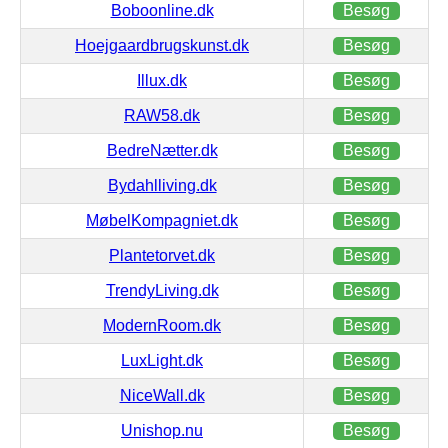
Boboonline.dk
Besøg
Hoejgaardbrugskunst.dk
Besøg
Illux.dk
Besøg
RAW58.dk
Besøg
BedreNætter.dk
Besøg
Bydahlliving.dk
Besøg
MøbelKompagniet.dk
Besøg
Plantetorvet.dk
Besøg
TrendyLiving.dk
Besøg
ModernRoom.dk
Besøg
LuxLight.dk
Besøg
NiceWall.dk
Besøg
Unishop.nu
Besøg