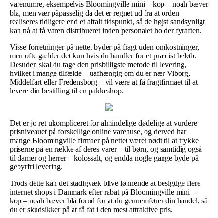
varenumre, eksempelvis Bloomingville mini – kop – noah bæver
blå, men vær påpasselig da det er regnet ud fra at orden
realiseres tidligere end et aftalt tidspunkt, så de højst sandsynligt
kan nå at få varen distribueret inden personalet holder fyraften.
Visse forretninger på nettet byder på fragt uden omkostninger,
men ofte gælder det kun hvis du handler for et præcist beløb.
Desuden skal du tage den prisbilligste metode til levering,
hvilket i mange tilfælde – uafhængig om du er nær Viborg,
Middelfart eller Fredensborg – vil være at få fragtfirmaet til at
levere din bestilling til en pakkeshop.
Det er jo ret ukompliceret for almindelige dødelige at vurdere
prisniveauet på forskellige online varehuse, og derved har
mange Bloomingville firmaer på nettet været nødt til at trykke
priserne på en række af deres varer – til børn, og samtidig også
til damer og herrer – kolossalt, og endda nogle gange byde på
gebyrfri levering.
Trods dette kan det stadigvæk blive lønnende at besigtige flere
internet shops i Danmark efter rabat på Bloomingville mini –
kop – noah bæver blå forud for at du gennemfører din handel, så
du er skudsikker på at få fat i den mest attraktive pris.