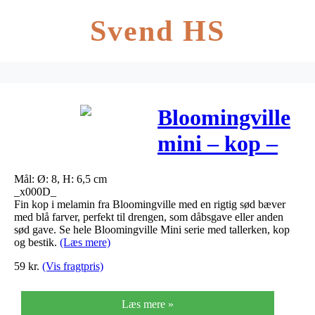
Svend HS
Bloomingville
mini – kop –
noah bæver
Mål: Ø: 8, H: 6,5 cm
blå
_x000D_
Fin kop i melamin fra Bloomingville med en rigtig sød bæver
med blå farver, perfekt til drengen, som dåbsgave eller anden
sød gave. Se hele Bloomingville Mini serie med tallerken, kop
og bestik.
(Læs mere)
59
kr.
(Vis fragtpris)
Læs mere »