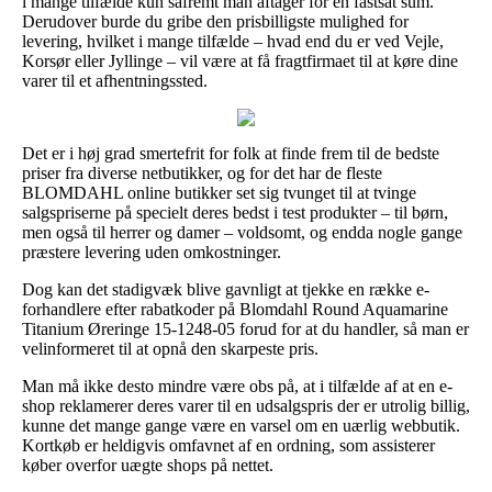
i mange tilfælde kun såfremt man aftager for en fastsat sum.
Derudover burde du gribe den prisbilligste mulighed for
levering, hvilket i mange tilfælde – hvad end du er ved Vejle,
Korsør eller Jyllinge – vil være at få fragtfirmaet til at køre dine
varer til et afhentningssted.
Det er i høj grad smertefrit for folk at finde frem til de bedste
priser fra diverse netbutikker, og for det har de fleste
BLOMDAHL online butikker set sig tvunget til at tvinge
salgspriserne på specielt deres bedst i test produkter – til børn,
men også til herrer og damer – voldsomt, og endda nogle gange
præstere levering uden omkostninger.
Dog kan det stadigvæk blive gavnligt at tjekke en række e-
forhandlere efter rabatkoder på Blomdahl Round Aquamarine
Titanium Øreringe 15-1248-05 forud for at du handler, så man er
velinformeret til at opnå den skarpeste pris.
Man må ikke desto mindre være obs på, at i tilfælde af at en e-
shop reklamerer deres varer til en udsalgspris der er utrolig billig,
kunne det mange gange være en varsel om en uærlig webbutik.
Kortkøb er heldigvis omfavnet af en ordning, som assisterer
køber overfor uægte shops på nettet.