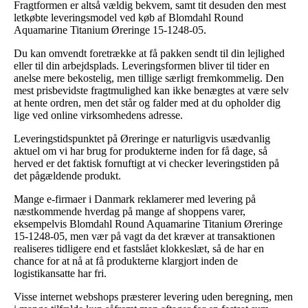
Fragtformen er altså vældig bekvem, samt tit desuden den mest
letkøbte leveringsmodel ved køb af Blomdahl Round
Aquamarine Titanium Øreringe 15-1248-05.
Du kan omvendt foretrække at få pakken sendt til din lejlighed
eller til din arbejdsplads. Leveringsformen bliver til tider en
anelse mere bekostelig, men tillige særligt fremkommelig. Den
mest prisbevidste fragtmulighed kan ikke benægtes at være selv
at hente ordren, men det står og falder med at du opholder dig
lige ved online virksomhedens adresse.
Leveringstidspunktet på Øreringe er naturligvis usædvanlig
aktuel om vi har brug for produkterne inden for få dage, så
herved er det faktisk fornuftigt at vi checker leveringstiden på
det pågældende produkt.
Mange e-firmaer i Danmark reklamerer med levering på
næstkommende hverdag på mange af shoppens varer,
eksempelvis Blomdahl Round Aquamarine Titanium Øreringe
15-1248-05, men vær på vagt da det kræver at transaktionen
realiseres tidligere end et fastslået klokkeslæt, så de har en
chance for at nå at få produkterne klargjort inden de
logistikansatte har fri.
Visse internet webshops præsterer levering uden beregning, men