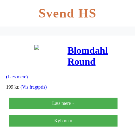
Svend HS
Blomdahl
Round
Aquamarine
(Læs mere)
Titanium
199
kr.
(Vis fragtpris)
Øreringe 15-
Læs mere »
1248-05
Køb nu »