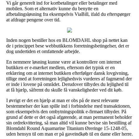
Vi går generelt ind for kortbetalinger eller betalinger med
mobilen. Som et alternativ kunne du benytte en
afbetalingsløsning fra eksempelvis ViaBill, ifald du efterspørger
at afdrage pengene over tid.
Inden nogen bestiller hos en BLOMDAHL shop på nettet kan
de i princippet bese webbutikkens forretningsbetingelser, det er
dog undertiden et omfattende arbejde.
En nemmere løsning kunne være at kontrollere om internet
butikken er e-mærket medlem, eftersom det typisk er en
erklæring om at internet butikken efterfølger dansk lovgivning,
tillige med at forretningen lejlighedsvis vurderes af fagmænd der
er inde i lovene på området. Derudover tilbydes du lejlighed til
at få hjælp, såfremt du skulle få vanskeligheder ved dit køb.
I øvrigt er det en hjælp at man er obs på de mest relevante
bestemmelser der kan spille ind i forbindelse med transaktionen,
som eksempelvis den ombytningspolitik e-firmaet tilbyder. På
grund af dette er det også afgørende, at man permanent beholder
sin ordrekvittering, så man altid vil kunne bevise sin bestilling af
Blomdahl Round Aquamarine Titanium Øreringe 15-1248-05,
uden hensyn til om man er på gaveindkøb til en dame eller herre.