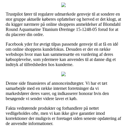
Trustpilot fører til regulære udmærkede genveje til at sondere en
stor gruppe aktuelle køberes opfattelser og herved er det klogt, at
du kigger nærmere på online shoppens anmeldelser af Blomdahl
Round Aquamarine Titanium Øreringe 15-1248-05 forud for at
du placerer din ordre.
Facebook yder for øvrigt tilpas passende genveje til at få en idé
om online shoppens kundefokus. Desuden er der en række
webshops hvor man kan sammensætte en vurdering af deres
købsoplevelse, som ydermere kan anvendes til at danne dig et
indtryk af tilfredsheden hos kunderne.
Denne side finansieres af annonceindtægter. Vi har et tæt
samarbejde med en række internet forretninger da vi
markedsfører deres varer, og indkasserer honorar hvis den
besøgende vi sender videre laver et køb.
Fakta vedrørende produkter og forhandlere på nettet
vedligeholdes ofte, men vi kan ikke give garantier imod
korrektioner der muligvis er foretaget siden seneste opdatering af
de anvendte informationer.