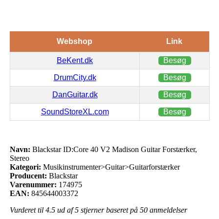
Webshop
Link
BeKent.dk
Besøg
DrumCity.dk
Besøg
DanGuitar.dk
Besøg
SoundStoreXL.com
Besøg
Navn:
Blackstar ID:Core 40 V2 Madison Guitar Forstærker,
Stereo
Kategori:
Musikinstrumenter>Guitar>Guitarforstærker
Producent:
Blackstar
Varenummer:
174975
EAN:
845644003372
Vurderet til
4.5
ud af 5 stjerner baseret på
50
anmeldelser