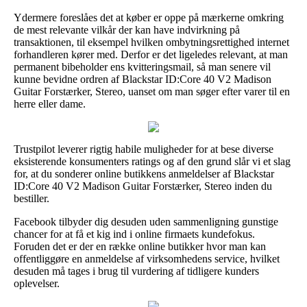
Ydermere foreslåes det at køber er oppe på mærkerne omkring
de mest relevante vilkår der kan have indvirkning på
transaktionen, til eksempel hvilken ombytningsrettighed internet
forhandleren kører med. Derfor er det ligeledes relevant, at man
permanent bibeholder ens kvitteringsmail, så man senere vil
kunne bevidne ordren af Blackstar ID:Core 40 V2 Madison
Guitar Forstærker, Stereo, uanset om man søger efter varer til en
herre eller dame.
Trustpilot leverer rigtig habile muligheder for at bese diverse
eksisterende konsumenters ratings og af den grund slår vi et slag
for, at du sonderer online butikkens anmeldelser af Blackstar
ID:Core 40 V2 Madison Guitar Forstærker, Stereo inden du
bestiller.
Facebook tilbyder dig desuden uden sammenligning gunstige
chancer for at få et kig ind i online firmaets kundefokus.
Foruden det er der en række online butikker hvor man kan
offentliggøre en anmeldelse af virksomhedens service, hvilket
desuden må tages i brug til vurdering af tidligere kunders
oplevelser.