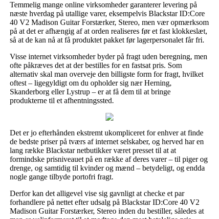
Temmelig mange online virksomheder garanterer levering på
næste hverdag på utallige varer, eksempelvis Blackstar ID:Core
40 V2 Madison Guitar Forstærker, Stereo, men vær opmærksom
på at det er afhængig af at orden realiseres før et fast klokkeslæt,
så at de kan nå at få produktet pakket før lagerpersonalet får fri.
Visse internet virksomheder byder på fragt uden beregning, men
ofte påkræves det at der bestilles for en fastsat pris. Som
alternativ skal man overveje den billigste form for fragt, hvilket
oftest – ligegyldigt om du opholder sig nær Herning,
Skanderborg eller Lystrup – er at få dem til at bringe
produkterne til et afhentningssted.
Det er jo efterhånden ekstremt ukompliceret for enhver at finde
de bedste priser på tværs af internet selskaber, og herved har en
lang række Blackstar netbutikker været presset til at at
formindske prisniveauet på en række af deres varer – til piger og
drenge, og samtidig til kvinder og mænd – betydeligt, og endda
nogle gange tilbyde portofri fragt.
Derfor kan det alligevel vise sig gavnligt at checke et par
forhandlere på nettet efter udsalg på Blackstar ID:Core 40 V2
Madison Guitar Forstærker, Stereo inden du bestiller, således at