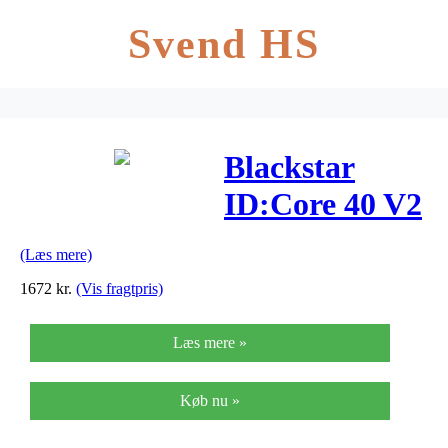
Svend HS
Blackstar
ID:Core 40 V2
Madison
(Læs mere)
Guitar
1672
kr.
(Vis fragtpris)
Forstærker,
Læs mere »
Stereo
Køb nu »