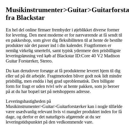
Musikinstrumenter>Guitar>Guitarforst
fra Blackstar
En hel del online firmaer frembyder i øjeblikket diverse former
for levering. Den mest moderne er for nærværende at få sendt til
en pakkeshop, som giver dig fleksibiliteten til at hente de bestilte
produkter når det passer ind i din kalender. Fragtformen er
nemlig virkelig smertefri, samt typisk ydermere den prisbilligste
leveringsløsning ved køb af Blackstar ID:Core 40 V2 Madison
Guitar Forstærker, Stereo.
Du kan derudover forsøge at få produkterne leveret hjem til dig
eller ud på dit arbejde. Fragtmetoden bliver godt nok lidt mindre
prisbillig, men endda i høj grad uproblematisk. Den billigste
form for fragt er uden tvivl selv at hente pakken, som jo beroer
på at du har bopæl tæt på netshoppens adresse.
Leveringshastigheden på
Musikinstrumenter>Guitar>Guitarforstærker kan i nogle tilfælde
være usædvanlig relevant hvis vi mangler produktet inden for få
dage, og derfor er det naturligvis afgørende at du ser
leveringstidspunktet på den vedkommende vare.