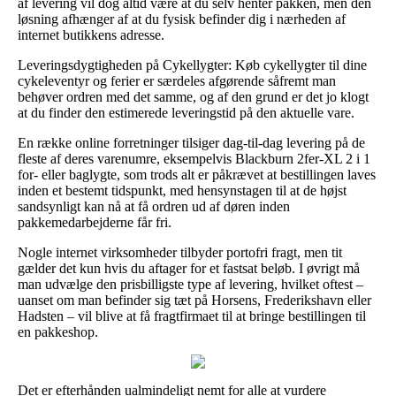
af levering vil dog altid være at du selv henter pakken, men den
løsning afhænger af at du fysisk befinder dig i nærheden af
internet butikkens adresse.
Leveringsdygtigheden på Cykellygter: Køb cykellygter til dine
cykeleventyr og ferier er særdeles afgørende såfremt man
behøver ordren med det samme, og af den grund er det jo klogt
at du finder den estimerede leveringstid på den aktuelle vare.
En række online forretninger tilsiger dag-til-dag levering på de
fleste af deres varenumre, eksempelvis Blackburn 2fer-XL 2 i 1
for- eller baglygte, som trods alt er påkrævet at bestillingen laves
inden et bestemt tidspunkt, med hensynstagen til at de højst
sandsynligt kan nå at få ordren ud af døren inden
pakkemedarbejderne får fri.
Nogle internet virksomheder tilbyder portofri fragt, men tit
gælder det kun hvis du aftager for et fastsat beløb. I øvrigt må
man udvælge den prisbilligste type af levering, hvilket oftest –
uanset om man befinder sig tæt på Horsens, Frederikshavn eller
Hadsten – vil blive at få fragtfirmaet til at bringe bestillingen til
en pakkeshop.
Det er efterhånden ualmindeligt nemt for alle at vurdere