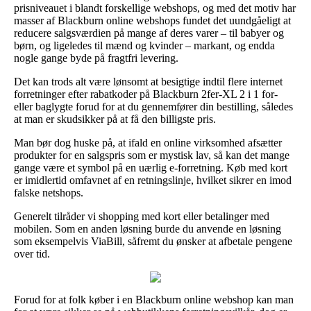
prisniveauet i blandt forskellige webshops, og med det motiv har
masser af Blackburn online webshops fundet det uundgåeligt at
reducere salgsværdien på mange af deres varer – til babyer og
børn, og ligeledes til mænd og kvinder – markant, og endda
nogle gange byde på fragtfri levering.
Det kan trods alt være lønsomt at besigtige indtil flere internet
forretninger efter rabatkoder på Blackburn 2fer-XL 2 i 1 for-
eller baglygte forud for at du gennemfører din bestilling, således
at man er skudsikker på at få den billigste pris.
Man bør dog huske på, at ifald en online virksomhed afsætter
produkter for en salgspris som er mystisk lav, så kan det mange
gange være et symbol på en uærlig e-forretning. Køb med kort
er imidlertid omfavnet af en retningslinje, hvilket sikrer en imod
falske netshops.
Generelt tilråder vi shopping med kort eller betalinger med
mobilen. Som en anden løsning burde du anvende en løsning
som eksempelvis ViaBill, såfremt du ønsker at afbetale pengene
over tid.
Forud for at folk køber i en Blackburn online webshop kan man