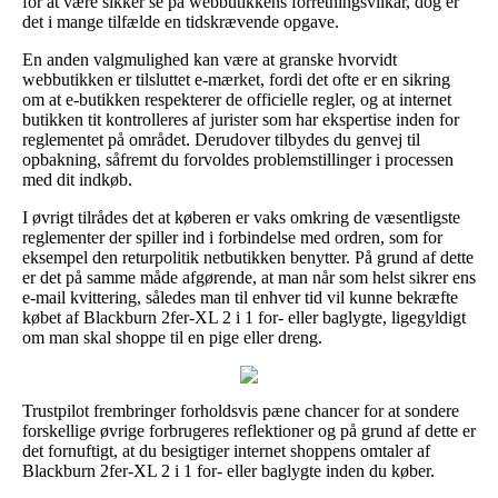
for at være sikker se på webbutikkens forretningsvilkår, dog er
det i mange tilfælde en tidskrævende opgave.
En anden valgmulighed kan være at granske hvorvidt
webbutikken er tilsluttet e-mærket, fordi det ofte er en sikring
om at e-butikken respekterer de officielle regler, og at internet
butikken tit kontrolleres af jurister som har ekspertise inden for
reglementet på området. Derudover tilbydes du genvej til
opbakning, såfremt du forvoldes problemstillinger i processen
med dit indkøb.
I øvrigt tilrådes det at køberen er vaks omkring de væsentligste
reglementer der spiller ind i forbindelse med ordren, som for
eksempel den returpolitik netbutikken benytter. På grund af dette
er det på samme måde afgørende, at man når som helst sikrer ens
e-mail kvittering, således man til enhver tid vil kunne bekræfte
købet af Blackburn 2fer-XL 2 i 1 for- eller baglygte, ligegyldigt
om man skal shoppe til en pige eller dreng.
Trustpilot frembringer forholdsvis pæne chancer for at sondere
forskellige øvrige forbrugeres reflektioner og på grund af dette er
det fornuftigt, at du besigtiger internet shoppens omtaler af
Blackburn 2fer-XL 2 i 1 for- eller baglygte inden du køber.