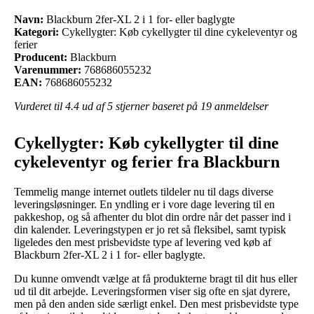
Navn:
Blackburn 2fer-XL 2 i 1 for- eller baglygte
Kategori:
Cykellygter: Køb cykellygter til dine cykeleventyr og
ferier
Producent:
Blackburn
Varenummer:
768686055232
EAN:
768686055232
Vurderet til
4.4
ud af 5 stjerner baseret på
19
anmeldelser
Cykellygter: Køb cykellygter til dine
cykeleventyr og ferier fra Blackburn
Temmelig mange internet outlets tildeler nu til dags diverse
leveringsløsninger. En yndling er i vore dage levering til en
pakkeshop, og så afhenter du blot din ordre når det passer ind i
din kalender. Leveringstypen er jo ret så fleksibel, samt typisk
ligeledes den mest prisbevidste type af levering ved køb af
Blackburn 2fer-XL 2 i 1 for- eller baglygte.
Du kunne omvendt vælge at få produkterne bragt til dit hus eller
ud til dit arbejde. Leveringsformen viser sig ofte en sjat dyrere,
men på den anden side særligt enkel. Den mest prisbevidste type