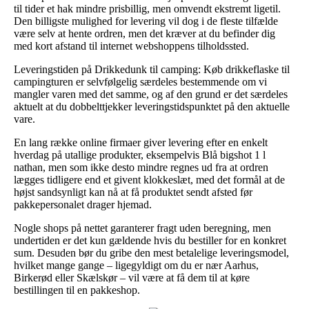
til tider et hak mindre prisbillig, men omvendt ekstremt ligetil.
Den billigste mulighed for levering vil dog i de fleste tilfælde
være selv at hente ordren, men det kræver at du befinder dig
med kort afstand til internet webshoppens tilholdssted.
Leveringstiden på Drikkedunk til camping: Køb drikkeflaske til
campingturen er selvfølgelig særdeles bestemmende om vi
mangler varen med det samme, og af den grund er det særdeles
aktuelt at du dobbelttjekker leveringstidspunktet på den aktuelle
vare.
En lang række online firmaer giver levering efter en enkelt
hverdag på utallige produkter, eksempelvis Blå bigshot 1 l
nathan, men som ikke desto mindre regnes ud fra at ordren
lægges tidligere end et givent klokkeslæt, med det formål at de
højst sandsynligt kan nå at få produktet sendt afsted før
pakkepersonalet drager hjemad.
Nogle shops på nettet garanterer fragt uden beregning, men
undertiden er det kun gældende hvis du bestiller for en konkret
sum. Desuden bør du gribe den mest betalelige leveringsmodel,
hvilket mange gange – ligegyldigt om du er nær Aarhus,
Birkerød eller Skælskør – vil være at få dem til at køre
bestillingen til en pakkeshop.