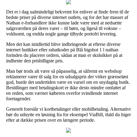
Det er i dag ualmindeligt bekvemt for enhver at finde frem til de
bedste priser på diverse internet outlets, og for det har masser af
Nathan e-forhandlere ikke kunne lade være med at nedsætte
salgsværdien på deres varer – til børn, og ligeså til voksne –
voldsomt, og endda nogle gange tilbyde portofri levering.
Men det kan imidlertid blive indbringende at efterse diverse
internet butikker efter rabatkoder på Blå bigshot 1 l nathan
forinden du placerer ordren, sådan at man er skråsikker på at
indhente den prisbilligste pris.
Man bør trods alt være så påpasselig, at såfremt en webshop
reklamerer varer til salg for en udsalgspris der virker grænseløst
god, burde det undertiden være en varsel om en snydagtig butik.
Bestillinger med betalingskort er ikke desto mindre omfattet af
en orden, som værner køberen overfor svindlende internet
foretagender.
Generelt foreslår vi kortbetalinger eller mobilbetaling. Alternativt
bør du udnytte en løsning fra for eksempel ViaBill, ifald du higer
efter at dække prisen over en længere periode.