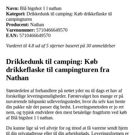
Navn:
Blå bigshot 1 l nathan
Kategori:
Drikkedunk til camping: Køb drikkeflaske til
campingturen
Producent:
Nathan
Varenummer:
5710466649570
EAN:
5710466649570
Vurderet til
4.8
ud af 5 stjerner baseret på
30
anmeldelser
Drikkedunk til camping: Køb
drikkeflaske til campingturen fra
Nathan
Størstedelen af forhandlere på nettet yder nu til dags et hav af
forskellige leveringsmuligheder. Førstevalget hos mange er på
nuværende tidspunkt udleveringssteder, hvor du selv kan hente
din pakke når det passer dig bedst. Leveringsmetoden er jo ret
nem, og typisk endvidere den mest betalelige fragtform ved køb
af Blå bigshot 1 l nathan.
Du kunne lige så vel afveje for og imod at få varerne sendt hjem
til din privatadresse eller til din arbejdsplads. Leveringsformen er