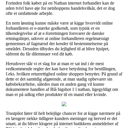
Forinden folk køber på en Nathan internet forhandler kan de
uden tvivl have øje for netshoppens handelsvilkår, det er dog
ofte et omfattende arbejde.
En nem løsning kunne måske være at kigge hvorvidt online
forhandleren er e-mærke godkendt, som typisk er en
tilkendegivelse af at e-forretningen forsvarer de danske
retningslinjer, udover at online forhandleren regelmæssigt
gennemses af fagmænd der kender til bestemmelserne på
området. Desuden tilbydes du lejlighed til at blive hjulpet,
såfremt du får dilemmaer ved dit køb.
Herudover slår vi et slag for at man er sat ind i de mest
vedkommende regler der kan have betydning for bestillingen,
f.eks. hvilken returrettighed online shoppen benytter. På grund af
dette er det samtidig afgørende, at man stadig opbevarer sin
købsbekræftelse, således man en anden gang vil kunne
dokumentere handlen af Blå bigshot 1 l nathan, ligegyldigt om
man er på udkig efter produkter til en mand eller kvinde.
Trustpilot fører til helt belejlige chancer for at kigge nærmere på
en længere række tidligere kunders meninger og herved er det
smart, at du bliver klogere på internet butikkens anmeldelser af