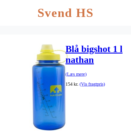
Svend HS
Blå bigshot 1 l
nathan
(Læs mere)
154
kr.
(Vis fragtpris)