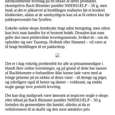
næstkommende hverdag på en række af deres produkter,
eksempelvis Bach Blomster pastiller NØDHJÆLP – 50 g, men
husk at det er påkrævet at bestillingen realiseres før et konkret
klokkeslæt, sådan at de sandsynligvis kan nå at få ordren klar før
pakkepersonalet har fyraften.
Enkelte online shops frembyder fragt uden beregning, men oftest
kun hvis man handler for et bestemt beløb. Desuden kan man
gribe den mest prisbevidste leveringsmetode, hvilket tit – om du
opholder sig nær Taastrup, Holbæk eller Hammel – vil være at
få bragt bestillingen til en pakkeshop.
Det er i dag virkelig problemfrit for alle at prissammenligne i
blandt flere online forretninger, og på grund af dette har masser
af Bachblomster e-forhandlere ikke kunne lade være med at
tvinge priserne på en række af deres varer – til drenge og piger,
og yderligere også til herrer og damer – voldsomt, og endda
nogle gange love portofri levering.
Det kan dog stadigvæk være lønsomt at inspicere nogle e-shops
efter tilbud på Bach Blomster pastiller NØDHJÆLP – 50 g
forinden du gennemfører din handel, således at du er
velinformeret til at skaffe sig den mest attraktive pris.