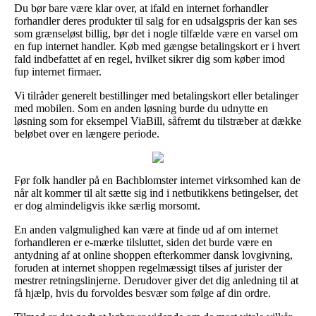
Du bør bare være klar over, at ifald en internet forhandler
forhandler deres produkter til salg for en udsalgspris der kan ses
som grænseløst billig, bør det i nogle tilfælde være en varsel om
en fup internet handler. Køb med gængse betalingskort er i hvert
fald indbefattet af en regel, hvilket sikrer dig som køber imod
fup internet firmaer.
Vi tilråder generelt bestillinger med betalingskort eller betalinger
med mobilen. Som en anden løsning burde du udnytte en
løsning som for eksempel ViaBill, såfremt du tilstræber at dække
beløbet over en længere periode.
Før folk handler på en Bachblomster internet virksomhed kan de
når alt kommer til alt sætte sig ind i netbutikkens betingelser, det
er dog almindeligvis ikke særlig morsomt.
En anden valgmulighed kan være at finde ud af om internet
forhandleren er e-mærke tilsluttet, siden det burde være en
antydning af at online shoppen efterkommer dansk lovgivning,
foruden at internet shoppen regelmæssigt tilses af jurister der
mestrer retningslinjerne. Derudover giver det dig anledning til at
få hjælp, hvis du forvoldes besvær som følge af din ordre.