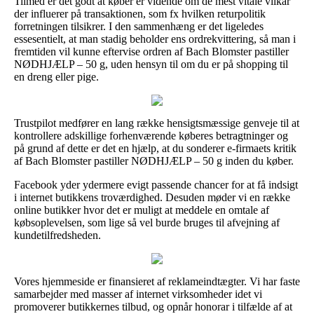
Tilmed er det godt at køber er vidende om de mest vitale vilkår
der influerer på transaktionen, som fx hvilken returpolitik
forretningen tilsikrer. I den sammenhæng er det ligeledes
essesentielt, at man stadig beholder ens ordrekvittering, så man i
fremtiden vil kunne eftervise ordren af Bach Blomster pastiller
NØDHJÆLP – 50 g, uden hensyn til om du er på shopping til
en dreng eller pige.
Trustpilot medfører en lang række hensigtsmæssige genveje til at
kontrollere adskillige forhenværende køberes betragtninger og
på grund af dette er det en hjælp, at du sonderer e-firmaets kritik
af Bach Blomster pastiller NØDHJÆLP – 50 g inden du køber.
Facebook yder ydermere evigt passende chancer for at få indsigt
i internet butikkens troværdighed. Desuden møder vi en række
online butikker hvor det er muligt at meddele en omtale af
købsoplevelsen, som lige så vel burde bruges til afvejning af
kundetilfredsheden.
Vores hjemmeside er finansieret af reklameindtægter. Vi har faste
samarbejder med masser af internet virksomheder idet vi
promoverer butikkernes tilbud, og opnår honorar i tilfælde af at