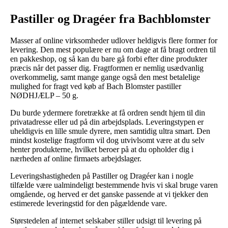
Pastiller og Dragéer fra Bachblomster
Masser af online virksomheder udlover heldigvis flere former for
levering. Den mest populære er nu om dage at få bragt ordren til
en pakkeshop, og så kan du bare gå forbi efter dine produkter
præcis når det passer dig. Fragtformen er nemlig usædvanlig
overkommelig, samt mange gange også den mest betalelige
mulighed for fragt ved køb af Bach Blomster pastiller
NØDHJÆLP – 50 g.
Du burde ydermere foretrække at få ordren sendt hjem til din
privatadresse eller ud på din arbejdsplads. Leveringstypen er
uheldigvis en lille smule dyrere, men samtidig ultra smart. Den
mindst kostelige fragtform vil dog utvivlsomt være at du selv
henter produkterne, hvilket beroer på at du opholder dig i
nærheden af online firmaets arbejdslager.
Leveringshastigheden på Pastiller og Dragéer kan i nogle
tilfælde være ualmindeligt bestemmende hvis vi skal bruge varen
omgående, og herved er det ganske passende at vi tjekker den
estimerede leveringstid for den pågældende vare.
Størstedelen af internet selskaber stiller udsigt til levering på