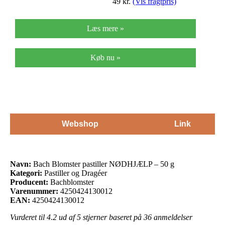
49
kr.
(Vis fragtpris)
Læs mere »
Køb nu »
Webshop
Link
Navn:
Bach Blomster pastiller NØDHJÆLP – 50 g
Kategori:
Pastiller og Dragéer
Producent:
Bachblomster
Varenummer:
4250424130012
EAN:
4250424130012
Vurderet til
4.2
ud af 5 stjerner baseret på
36
anmeldelser