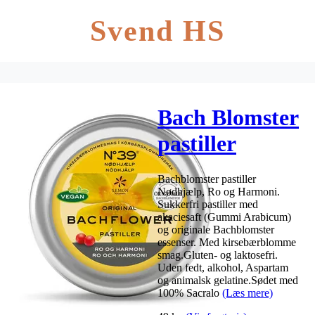
Svend HS
Bach Blomster
pastiller
NØDHJÆLP
Bachblomster pastiller
– 50 g
Nødhjælp, Ro og Harmoni.
Sukkerfri pastiller med
akaciesaft (Gummi Arabicum)
og originale Bachblomster
essenser. Med kirsebærblomme
smag.Gluten- og laktosefri.
Uden fedt, alkohol, Aspartam
og animalsk gelatine.Sødet med
100% Sacralo
(Læs mere)