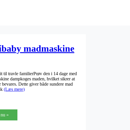
ibaby madmaskine
til travle familierPrøv den i 14 dage med
skine dampkoges maden, hvilket sikrer at
r bevares. Dette giver både sundere mad
sk
(Læs mere)
nu »