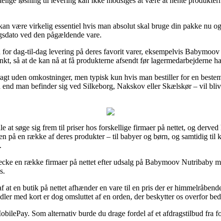
lige løsning til levering kan ikke modsiges at være at hente produkter
n være virkelig essentiel hvis man absolut skal bruge din pakke nu og 
ingsdato ved den pågældende vare.
 for dag-til-dag levering på deres favorit varer, eksempelvis Babym
punkt, så at de kan nå at få produkterne afsendt før lagermedarbejderne har
fragt uden omkostninger, men typisk kun hvis man bestiller for en beste
 end man befinder sig ved Silkeborg, Nakskov eller Skælskør – vil blive a
le at søge sig frem til priser hos forskellige firmaer på nettet, og derv
rdien på en række af deres produkter – til babyer og børn, og samtidig ti
.
 checke en række firmaer på nettet efter udsalg på Babymoov Nutribab
s.
 af at en butik på nettet afhænder en vare til en pris der er himmelråb
ler med kort er dog omsluttet af en orden, der beskytter os overfor bed
MobilePay. Som alternativ burde du drage fordel af et afdragstilbud fra fo