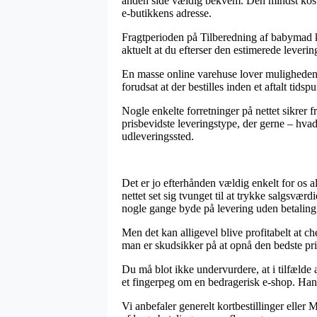
anden side vældig bekvem. Den mindst koste
e-butikkens adresse.
Fragtperioden på Tilberedning af babymad ka
aktuelt at du efterser den estimerede lever
En masse online varehuse lover muligheden
forudsat at der bestilles inden et aftalt tids
Nogle enkelte forretninger på nettet sikrer 
prisbevidste leveringstype, der gerne – hvad
udleveringssted.
Det er jo efterhånden vældig enkelt for os al
nettet set sig tvunget til at trykke salgsvæ
nogle gange byde på levering uden betaling
Men det kan alligevel blive profitabelt at
man er skudsikker på at opnå den bedste pri
Du må blot ikke undervurdere, at i tilfælde
et fingerpeg om en bedragerisk e-shop. Hand
Vi anbefaler generelt kortbestillinger eller 