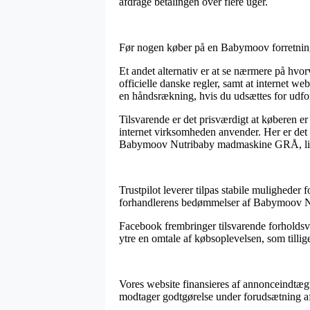
afdrage betalingen over flere uger.
Før nogen køber på en Babymoov forretning 
Et andet alternativ er at se nærmere på hvor
officielle danske regler, samt at internet w
en håndsrækning, hvis du udsættes for udfo
Tilsvarende er det prisværdigt at køberen er
internet virksomheden anvender. Her er det 
Babymoov Nutribaby madmaskine GRÅ, ligeg
Trustpilot leverer tilpas stabile muligheder 
forhandlerens bedømmelser af Babymoov N
Facebook frembringer tilsvarende forholdsvi
ytre en omtale af købsoplevelsen, som tillige
Vores website finansieres af annonceindtægte
modtager godtgørelse under forudsætning af a