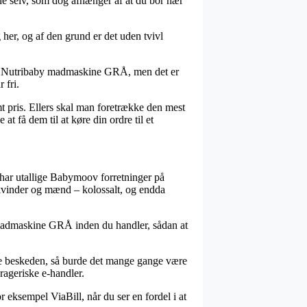
ne selv, som dog afhænger af at du bor nær
her, og af den grund er det uden tvivl
oov Nutribaby madmaskine GRÅ, men det er
 fri.
mt pris. Ellers skal man foretrække den mest
t få dem til at køre din ordre til et
ed har utallige Babymoov forretninger på
l kvinder og mænd – kolossalt, og endda
y madmaskine GRÅ inden du handler, sådan at
ende beskeden, så burde det mange gange være
rageriske e-handler.
r eksempel ViaBill, når du ser en fordel i at