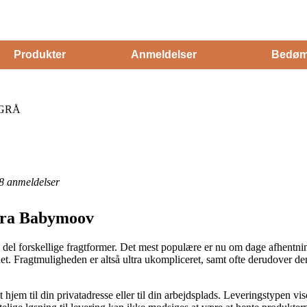
Produkter
Anmeldelser
Bedøm
 GRÅ
8
anmeldelser
fra Babymoov
l forskellige fragtformer. Det mest populære er nu om dage afhentningsst
det. Fragtmuligheden er altså ultra ukompliceret, samt ofte derudover de
jem til din privatadresse eller til din arbejdsplads. Leveringstypen vise