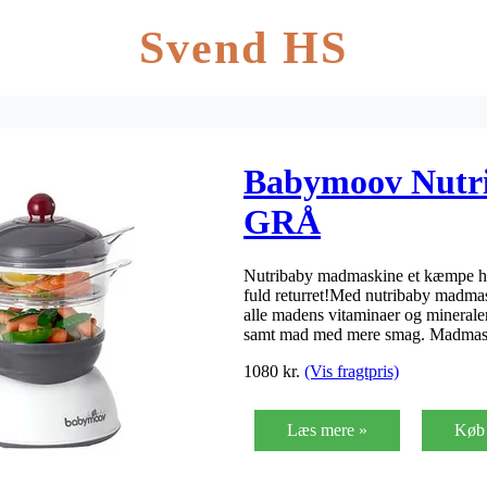
Svend HS
Babymoov Nutr
GRÅ
Nutribaby madmaskine et kæmpe hit 
fuld returret!Med nutribaby madma
alle madens vitaminaer og minerale
samt mad med mere smag. Madma
1080
kr.
(Vis fragtpris)
Læs mere »
Køb 