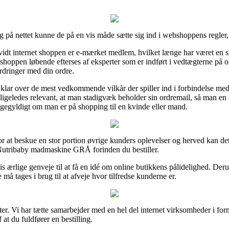
på nettet kunne de på en vis måde sætte sig ind i webshoppens regler, 
vidt internet shoppen er e-mærket medlem, hvilket længe har været en si
ebshoppen løbende efterses af eksperter som er indført i vedtægterne på
rdringer med din ordre.
 klar over de mest vedkommende vilkår der spiller ind i forbindelse med 
ligeledes relevant, at man stadigvæk beholder sin ordremail, så man en
yldigt om man er på shopping til en kvinde eller mand.
for at beskue en stor portion øvrige kunders oplevelser og herved kan det 
utribaby madmaskine GRÅ forinden du bestiller.
s ærlige genveje til at få en idé om online butikkens pålidelighed. Der
 må tages i brug til at afveje hvor tilfredse kunderne er.
r. Vi har tætte samarbejder med en hel del internet virksomheder i form
t du fuldfører en bestilling.