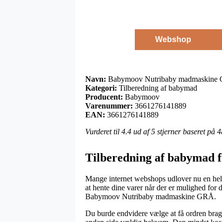
Webshop
Navn:
Babymoov Nutribaby madmaskine
Kategori:
Tilberedning af babymad
Producent:
Babymoov
Varenummer:
3661276141889
EAN:
3661276141889
Vurderet til
4.4
ud af 5 stjerner baseret på
4
Tilberedning af babymad 
Mange internet webshops udlover nu en hel de
at hente dine varer når der er mulighed for 
Babymoov Nutribaby madmaskine GRÅ.
Du burde endvidere vælge at få ordren bragt h