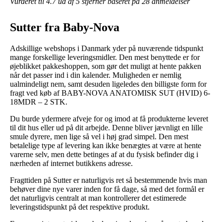
Vurderet til
4.7
ud af 5 stjerner baseret på
28
anmeldelser
Sutter fra Baby-Nova
Adskillige webshops i Danmark yder på nuværende tidspunkt
mange forskellige leveringsmidler. Den mest benyttede er for
øjeblikket pakkeshoppen, som gør det muligt at hente pakken
når det passer ind i din kalender. Muligheden er nemlig
ualmindeligt nem, samt desuden ligeledes den billigste form for
fragt ved køb af BABY-NOVA ANATOMISK SUT (HVID) 6-
18MDR – 2 STK.
Du burde ydermere afveje for og imod at få produkterne leveret
til dit hus eller ud på dit arbejde. Denne bliver jævnligt en lille
smule dyrere, men lige så vel i høj grad simpel. Den mest
betalelige type af levering kan ikke benægtes at være at hente
varerne selv, men dette betinges af at du fysisk befinder dig i
nærheden af internet butikkens adresse.
Fragttiden på Sutter er naturligvis ret så bestemmende hvis man
behøver dine nye varer inden for få dage, så med det formål er
det naturligvis centralt at man kontrollerer det estimerede
leveringstidspunkt på det respektive produkt.