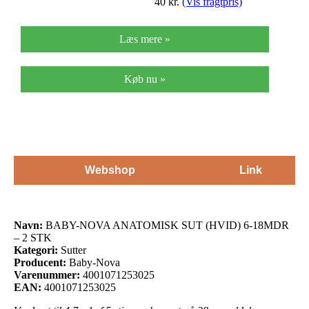
40
kr.
(Vis fragtpris)
Læs mere »
Køb nu »
Webshop
Link
Navn:
BABY-NOVA ANATOMISK SUT (HVID) 6-18MDR
– 2 STK
Kategori:
Sutter
Producent:
Baby-Nova
Varenummer:
4001071253025
EAN:
4001071253025