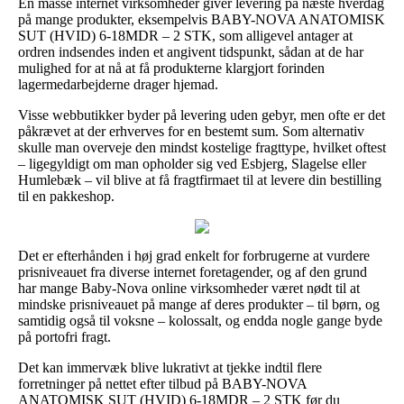
En masse internet virksomheder giver levering på næste hverdag
på mange produkter, eksempelvis BABY-NOVA ANATOMISK
SUT (HVID) 6-18MDR – 2 STK, som alligevel antager at
ordren indsendes inden et angivent tidspunkt, sådan at de har
mulighed for at nå at få produkterne klargjort forinden
lagermedarbejderne drager hjemad.
Visse webbutikker byder på levering uden gebyr, men ofte er det
påkrævet at der erhverves for en bestemt sum. Som alternativ
skulle man overveje den mindst kostelige fragttype, hvilket oftest
– ligegyldigt om man opholder sig ved Esbjerg, Slagelse eller
Humlebæk – vil blive at få fragtfirmaet til at levere din bestilling
til en pakkeshop.
Det er efterhånden i høj grad enkelt for forbrugerne at vurdere
prisniveauet fra diverse internet foretagender, og af den grund
har mange Baby-Nova online virksomheder været nødt til at
mindske prisniveauet på mange af deres produkter – til børn, og
samtidig også til voksne – kolossalt, og endda nogle gange byde
på portofri fragt.
Det kan immervæk blive lukrativt at tjekke indtil flere
forretninger på nettet efter tilbud på BABY-NOVA
ANATOMISK SUT (HVID) 6-18MDR – 2 STK før du