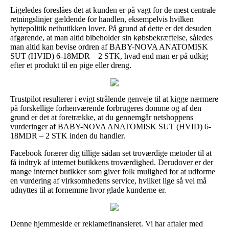
Ligeledes foreslåes det at kunden er på vagt for de mest centrale
retningslinjer gældende for handlen, eksempelvis hvilken
byttepolitik netbutikken lover. På grund af dette er det desuden
afgørende, at man altid bibeholder sin købsbekræftelse, således
man altid kan bevise ordren af BABY-NOVA ANATOMISK
SUT (HVID) 6-18MDR – 2 STK, hvad end man er på udkig
efter et produkt til en pige eller dreng.
Trustpilot resulterer i evigt strålende genveje til at kigge nærmere
på forskellige forhenværende forbrugeres domme og af den
grund er det at foretrække, at du gennemgår netshoppens
vurderinger af BABY-NOVA ANATOMISK SUT (HVID) 6-
18MDR – 2 STK inden du handler.
Facebook forærer dig tillige sådan set troværdige metoder til at
få indtryk af internet butikkens troværdighed. Derudover er der
mange internet butikker som giver folk mulighed for at udforme
en vurdering af virksomhedens service, hvilket lige så vel må
udnyttes til at fornemme hvor glade kunderne er.
Denne hjemmeside er reklamefinansieret. Vi har aftaler med