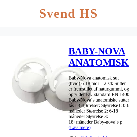
Svend HS
BABY-NOVA
ANATOMISK
SUT (HVID)
Baby-Nova anatomisk sut
6-18MDR – 2
(hvid) 6-18 mdr – 2 stk Sutten
er fremstillet af naturgummi, og
STK
opfylder EU-standard EN 1400.
Baby-Nova´s anatomiske sutter
fås i 3 størrelser: Størrelse1: 0-6
måneder Størrelse 2: 6-18
måneder Størrelse 3:
18+måneder Baby-nova´s p
(Læs mere)