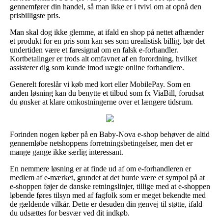
gennemfører din handel, så man ikke er i tvivl om at opnå den
prisbilligste pris.
Man skal dog ikke glemme, at ifald en shop på nettet afhænder
et produkt for en pris som kan ses som urealistisk billig, bør det
undertiden være et faresignal om en falsk e-forhandler.
Kortbetalinger er trods alt omfavnet af en forordning, hvilket
assisterer dig som kunde imod uægte online forhandlere.
Generelt foreslår vi køb med kort eller MobilePay. Som en
anden løsning kan du benytte et tilbud som fx ViaBill, forudsat
du ønsker at klare omkostningerne over et længere tidsrum.
Forinden nogen køber på en Baby-Nova e-shop behøver de altid
gennemløbe netshoppens forretningsbetingelser, men det er
mange gange ikke særlig interessant.
En nemmere løsning er at finde ud af om e-forhandleren er
medlem af e-mærket, grundet at det burde være et sympol på at
e-shoppen føjer de danske retningslinjer, tillige med at e-shoppen
løbende føres tilsyn med af fagfolk som er meget bekendte med
de gældende vilkår. Dette er desuden din genvej til støtte, ifald
du udsættes for besvær ved dit indkøb.