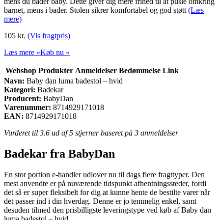
mens du bader baby. Dette giver dig mere frihed til at pusle omkring
barnet, mens i bader. Stolen sikrer komfortabel og god støtt
(Læs
mere)
105
kr.
(Vis fragtpris)
Læs mere »
Køb nu »
Webshop
Produkter
Anmeldelser
Bedømmelse
Link
Navn:
Baby dan luma badestol – hvid
Kategori:
Badekar
Producent:
BabyDan
Varenummer:
8714929171018
EAN:
8714929171018
Vurderet til
3.6
ud af 5 stjerner baseret på
3
anmeldelser
Badekar fra BabyDan
En stor portion e-handler udlover nu til dags flere fragttyper. Den
mest anvendte er på nuværende tidspunkt afhentningssteder, fordi
det så er super fleksibelt for dig at kunne hente de bestilte varer når
det passer ind i din hverdag. Denne er jo temmelig enkel, samt
desuden tilmed den prisbilligste leveringstype ved køb af Baby dan
luma badestol – hvid.