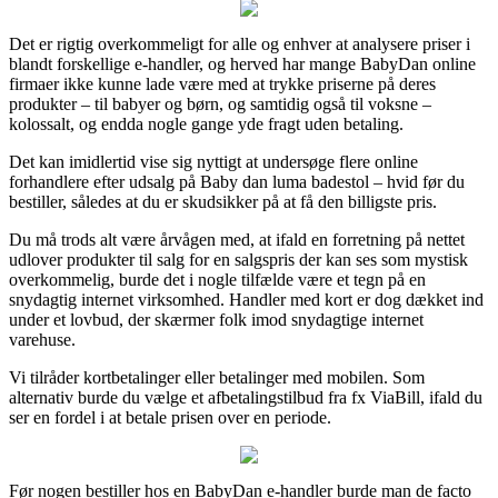
Det er rigtig overkommeligt for alle og enhver at analysere priser i
blandt forskellige e-handler, og herved har mange BabyDan online
firmaer ikke kunne lade være med at trykke priserne på deres
produkter – til babyer og børn, og samtidig også til voksne –
kolossalt, og endda nogle gange yde fragt uden betaling.
Det kan imidlertid vise sig nyttigt at undersøge flere online
forhandlere efter udsalg på Baby dan luma badestol – hvid før du
bestiller, således at du er skudsikker på at få den billigste pris.
Du må trods alt være årvågen med, at ifald en forretning på nettet
udlover produkter til salg for en salgspris der kan ses som mystisk
overkommelig, burde det i nogle tilfælde være et tegn på en
snydagtig internet virksomhed. Handler med kort er dog dækket ind
under et lovbud, der skærmer folk imod snydagtige internet
varehuse.
Vi tilråder kortbetalinger eller betalinger med mobilen. Som
alternativ burde du vælge et afbetalingstilbud fra fx ViaBill, ifald du
ser en fordel i at betale prisen over en periode.
Før nogen bestiller hos en BabyDan e-handler burde man de facto