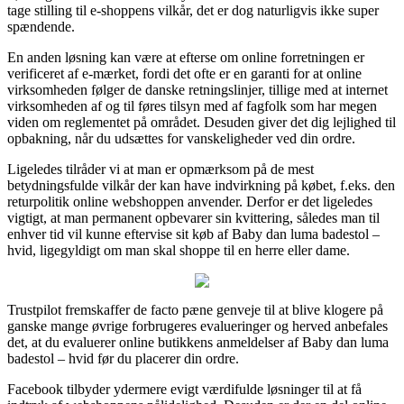
tage stilling til e-shoppens vilkår, det er dog naturligvis ikke super
spændende.
En anden løsning kan være at efterse om online forretningen er
verificeret af e-mærket, fordi det ofte er en garanti for at online
virksomheden følger de danske retningslinjer, tillige med at internet
virksomheden af og til føres tilsyn med af fagfolk som har megen
viden om reglementet på området. Desuden giver det dig lejlighed til
opbakning, når du udsættes for vanskeligheder ved din ordre.
Ligeledes tilråder vi at man er opmærksom på de mest
betydningsfulde vilkår der kan have indvirkning på købet, f.eks. den
returpolitik online webshoppen anvender. Derfor er det ligeledes
vigtigt, at man permanent opbevarer sin kvittering, således man til
enhver tid vil kunne eftervise sit køb af Baby dan luma badestol –
hvid, ligegyldigt om man skal shoppe til en herre eller dame.
Trustpilot fremskaffer de facto pæne genveje til at blive klogere på
ganske mange øvrige forbrugeres evalueringer og herved anbefales
det, at du evaluerer online butikkens anmeldelser af Baby dan luma
badestol – hvid før du placerer din ordre.
Facebook tilbyder ydermere evigt værdifulde løsninger til at få