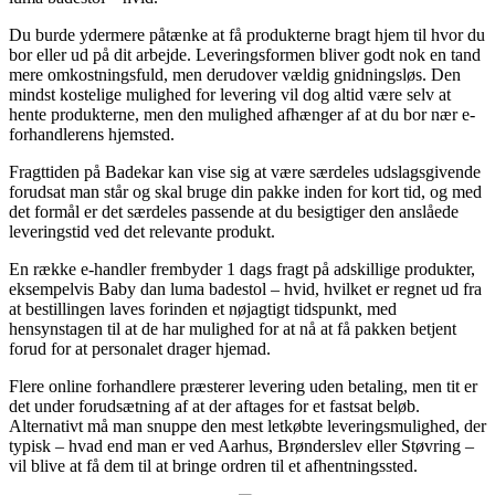
Du burde ydermere påtænke at få produkterne bragt hjem til hvor du
bor eller ud på dit arbejde. Leveringsformen bliver godt nok en tand
mere omkostningsfuld, men derudover vældig gnidningsløs. Den
mindst kostelige mulighed for levering vil dog altid være selv at
hente produkterne, men den mulighed afhænger af at du bor nær e-
forhandlerens hjemsted.
Fragttiden på Badekar kan vise sig at være særdeles udslagsgivende
forudsat man står og skal bruge din pakke inden for kort tid, og med
det formål er det særdeles passende at du besigtiger den anslåede
leveringstid ved det relevante produkt.
En række e-handler frembyder 1 dags fragt på adskillige produkter,
eksempelvis Baby dan luma badestol – hvid, hvilket er regnet ud fra
at bestillingen laves forinden et nøjagtigt tidspunkt, med
hensynstagen til at de har mulighed for at nå at få pakken betjent
forud for at personalet drager hjemad.
Flere online forhandlere præsterer levering uden betaling, men tit er
det under forudsætning af at der aftages for et fastsat beløb.
Alternativt må man snuppe den mest letkøbte leveringsmulighed, der
typisk – hvad end man er ved Aarhus, Brønderslev eller Støvring –
vil blive at få dem til at bringe ordren til et afhentningssted.