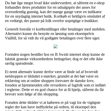
Du bør lige meget hvad ikke undervurdere, at såfremt en e-shop
forhandler deres produkter for en udsalgspris der anses for
overordentlig gunstig, kan det mange gange være en indikator
for en snydagtig internet butik. Kortkøb er heldigvis omsluttet af
en vedtægt, der passer på folk overfor uoprigtige e-butikker.
Generelt foreslår vi kortbestillinger eller betalinger med mobilen.
Alternativt kunne du benytte en løsning som eksempelvis
ViaBill, for så vidt du vil godtgøre betalingen over flere uger.
Forinden nogen bestiller hos en B Swish internet shop kunne de
faktisk granske virksomhedens betingelser, dog er det ofte ikke
særlig spændende.
Et nemt alternativ kunne derfor være at finde ud af hvorvidt
netshoppen er tilsluttet e-mærket, grundet at det bør være en
erklæring om at online shoppen forsvarer de danske love,
foruden at hjemmesiden ofte revurderes af fagfolk som er indført
i reglerne. Dette er en god chance for at få hjælp, såfremt du får
besvær som følge af din shopping.
Foruden dette tilråder vi at køberen er på vagt for de vigtigste
regler der kan have indflydelse på ordren, til eksempel den