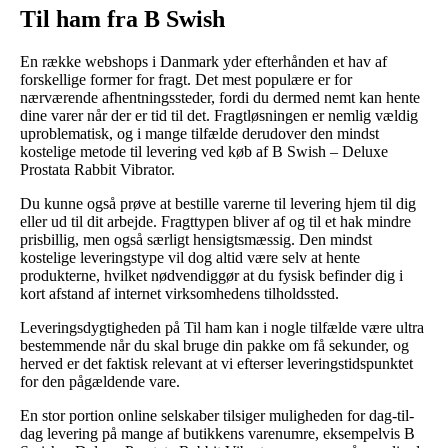
Til ham fra B Swish
En række webshops i Danmark yder efterhånden et hav af
forskellige former for fragt. Det mest populære er for
nærværende afhentningssteder, fordi du dermed nemt kan hente
dine varer når der er tid til det. Fragtløsningen er nemlig vældig
uproblematisk, og i mange tilfælde derudover den mindst
kostelige metode til levering ved køb af B Swish – Deluxe
Prostata Rabbit Vibrator.
Du kunne også prøve at bestille varerne til levering hjem til dig
eller ud til dit arbejde. Fragttypen bliver af og til et hak mindre
prisbillig, men også særligt hensigtsmæssig. Den mindst
kostelige leveringstype vil dog altid være selv at hente
produkterne, hvilket nødvendiggør at du fysisk befinder dig i
kort afstand af internet virksomhedens tilholdssted.
Leveringsdygtigheden på Til ham kan i nogle tilfælde være ultra
bestemmende når du skal bruge din pakke om få sekunder, og
herved er det faktisk relevant at vi efterser leveringstidspunktet
for den pågældende vare.
En stor portion online selskaber tilsiger muligheden for dag-til-
dag levering på mange af butikkens varenumre, eksempelvis B