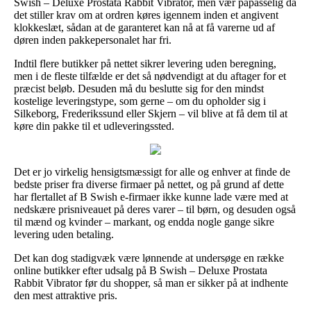
Swish – Deluxe Prostata Rabbit Vibrator, men vær påpasselig da
det stiller krav om at ordren køres igennem inden et angivent
klokkeslæt, sådan at de garanteret kan nå at få varerne ud af
døren inden pakkepersonalet har fri.
Indtil flere butikker på nettet sikrer levering uden beregning,
men i de fleste tilfælde er det så nødvendigt at du aftager for et
præcist beløb. Desuden må du beslutte sig for den mindst
kostelige leveringstype, som gerne – om du opholder sig i
Silkeborg, Frederikssund eller Skjern – vil blive at få dem til at
køre din pakke til et udleveringssted.
Det er jo virkelig hensigtsmæssigt for alle og enhver at finde de
bedste priser fra diverse firmaer på nettet, og på grund af dette
har flertallet af B Swish e-firmaer ikke kunne lade være med at
nedskære prisniveauet på deres varer – til børn, og desuden også
til mænd og kvinder – markant, og endda nogle gange sikre
levering uden betaling.
Det kan dog stadigvæk være lønnende at undersøge en række
online butikker efter udsalg på B Swish – Deluxe Prostata
Rabbit Vibrator før du shopper, så man er sikker på at indhente
den mest attraktive pris.