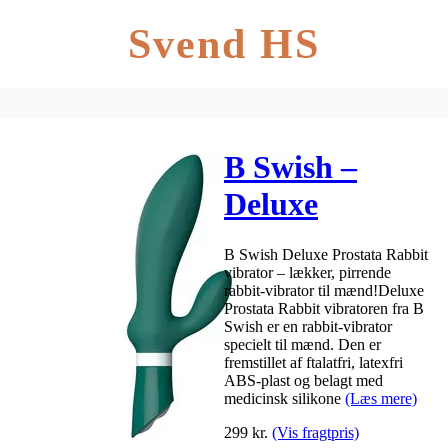
Svend HS
B Swish –
Deluxe
Prostata
B Swish Deluxe Prostata Rabbit
Rabbit
vibrator – lækker, pirrende
rabbit-vibrator til mænd!Deluxe
Vibrator
Prostata Rabbit vibratoren fra B
Swish er en rabbit-vibrator
specielt til mænd. Den er
fremstillet af ftalatfri, latexfri
ABS-plast og belagt med
medicinsk silikone
(Læs mere)
299
kr.
(Vis fragtpris)