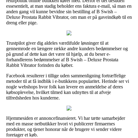
returpolitik online butikken kører med. Derfor er det desuden
essesentielt, at man stadig beholder ens faktura e-mail, så man en
anden gang vil kunne bevidne sin bestilling af B Swish –
Deluxe Prostata Rabbit Vibrator, om man er på gaveindkøb til en
dreng eller pige.
Trustpilot giver dig aldeles værdifulde løsninger til at
gennemrode en længere række andre kunders bedømmelser og
på grund af dette kan det være til hjælp, at du beser e-
forhandlerens bedømmelser af B Swish – Deluxe Prostata
Rabbit Vibrator forinden du køber.
Facebook resulterer i tillige uden sammenligning fortræffelige
metoder til at få indblik i e-butikkens popularitet. Herinde ser vi
nogle webshops hvor folk kan levere en anmeldelse af deres
købsoplevelse, hvilket tilmed kan udnyttes til at afveje
tilfredsheden hos kunderne.
Hjemmesiden er annoncefinansieret. Vi har tætte samarbejder
med en masse netbutikker hvori vi publicerer firmaernes
produkter, og tjener honorar når de brugere vi sender videre
foretager et køb.