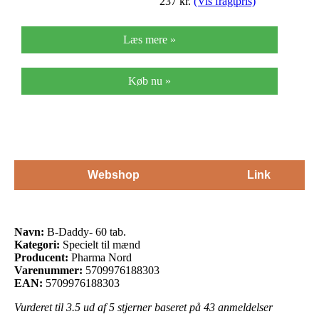
237
kr.
(Vis fragtpris)
Læs mere »
Køb nu »
Webshop
Link
Navn:
B-Daddy- 60 tab.
Kategori:
Specielt til mænd
Producent:
Pharma Nord
Varenummer:
5709976188303
EAN:
5709976188303
Vurderet til
3.5
ud af 5 stjerner baseret på
43
anmeldelser