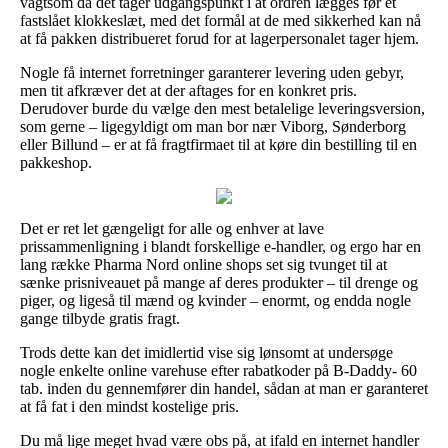
vagtsom da det tager udgangspunkt i at ordren lægges før et
fastslået klokkeslæt, med det formål at de med sikkerhed kan nå
at få pakken distribueret forud for at lagerpersonalet tager hjem.
Nogle få internet forretninger garanterer levering uden gebyr,
men tit afkræver det at der aftages for en konkret pris.
Derudover burde du vælge den mest betalelige leveringsversion,
som gerne – ligegyldigt om man bor nær Viborg, Sønderborg
eller Billund – er at få fragtfirmaet til at køre din bestilling til en
pakkeshop.
Det er ret let gængeligt for alle og enhver at lave
prissammenligning i blandt forskellige e-handler, og ergo har en
lang række Pharma Nord online shops set sig tvunget til at
sænke prisniveauet på mange af deres produkter – til drenge og
piger, og ligeså til mænd og kvinder – enormt, og endda nogle
gange tilbyde gratis fragt.
Trods dette kan det imidlertid vise sig lønsomt at undersøge
nogle enkelte online varehuse efter rabatkoder på B-Daddy- 60
tab. inden du gennemfører din handel, sådan at man er garanteret
at få fat i den mindst kostelige pris.
Du må lige meget hvad være obs på, at ifald en internet handler