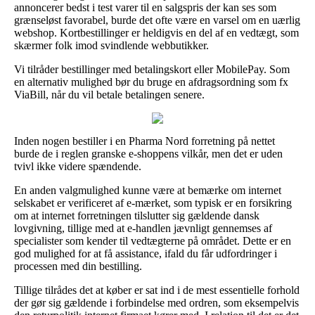
annoncerer bedst i test varer til en salgspris der kan ses som
grænseløst favorabel, burde det ofte være en varsel om en uærlig
webshop. Kortbestillinger er heldigvis en del af en vedtægt, som
skærmer folk imod svindlende webbutikker.
Vi tilråder bestillinger med betalingskort eller MobilePay. Som
en alternativ mulighed bør du bruge en afdragsordning som fx
ViaBill, når du vil betale betalingen senere.
Inden nogen bestiller i en Pharma Nord forretning på nettet
burde de i reglen granske e-shoppens vilkår, men det er uden
tvivl ikke videre spændende.
En anden valgmulighed kunne være at bemærke om internet
selskabet er verificeret af e-mærket, som typisk er en forsikring
om at internet forretningen tilslutter sig gældende dansk
lovgivning, tillige med at e-handlen jævnligt gennemses af
specialister som kender til vedtægterne på området. Dette er en
god mulighed for at få assistance, ifald du får udfordringer i
processen med din bestilling.
Tillige tilrådes det at køber er sat ind i de mest essentielle forhold
der gør sig gældende i forbindelse med ordren, som eksempelvis