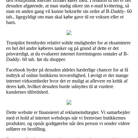
den returpolitik internet firmaet kører med. I relation til det er det
desuden afgørende, at man stadig sikrer sin e-mail kvittering, så
man en anden gang vil kunne bekræfte sin ordre af B-Daddy- 60
tab., ligegyldigt om man skal købe gave til en voksen eller et
barn.
Trustpilot frembyder relativt solide muligheder for at eksaminere
en hel del andre køberes tanker og på grund af dette er det
prisværdigt, at du evaluerer internet forretningens omtaler af B-
Daddy- 60 tab. før du shopper.
Facebook byder på desuden aldeles hæderlige chancer for at få
indtryk af online butikkens troværdighed. I øvrigt er der mange
internet virksomheder hvor det er muligt at aflevere en kritik af
deres køb, hvilket desuden burde udnyttes til at vurdere
kundernes tilfredshed.
Dette website er finansieret af reklameindtægter. Vi samarbejder
med et hold af internet webshops når vi fremviser butikkernes
produkter, og opnår godtgørelse når den person vi sender videre
udfører en bestilling.