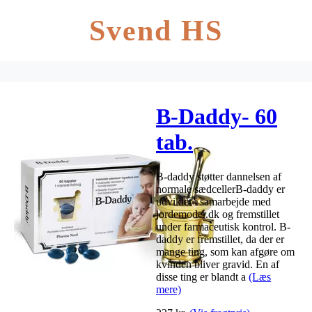
Svend HS
B-Daddy- 60
tab.
B-daddy støtter dannelsen af
normale sædcellerB-daddy er
udviklet i samarbejde med
jordemoder.dk og fremstillet
under farmaceutisk kontrol. B-
daddy er fremstillet, da der er
mange ting, som kan afgøre om
kvinden bliver gravid. En af
disse ting er blandt a
(Læs
mere)