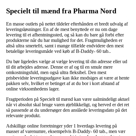
Specielt til mænd fra Pharma Nord
En masse outlets på nettet tildeler efterhånden et bredt udvalg af
leveringsløsninger. En af de mest benyttede er nu om dage
levering til et afhentningssted, og så kan du bare gå forbi efter
produkterne når du har mulighed for det. Fragtmuligheden er
altså ultra smertefri, samt i mange tilfælde endvidere den mest
betalelige leveringsmåde ved køb af B-Daddy- 60 tab..
Du bør ligeledes vælge at vælge levering til din adresse eller ud
til dit arbejdes adresse. Denne er af og til en smule mere
omkostningsfuld, men også ultra fleksibel. Den mest
prisbevidste leveringsudgave kan ikke modsiges at være at hente
pakken selv, hvilket er betinget af at du bor i kort afstand af
online virksomhedens lager.
Fragtperioden på Specielt til mænd kan være ualmindeligt aktuel
når vi absolut skal bruge varen øjeblikkeligt, og herved er det ret
så passende at du undersøger den anslåede leveringsdato på det
relevante produkt.
Adskillige online forretninger yder 1 hverdags levering på
masser af varenumre, eksempelvis B-Daddy- 60 tab., men vær