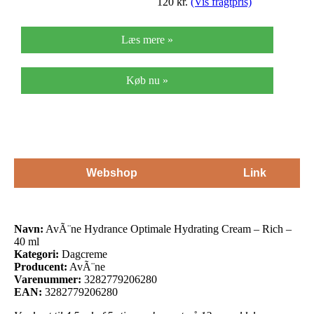
120
kr.
(Vis fragtpris)
Læs mere »
Køb nu »
Webshop
Link
Navn:
AvÃ¨ne Hydrance Optimale Hydrating Cream – Rich –
40 ml
Kategori:
Dagcreme
Producent:
AvÃ¨ne
Varenummer:
3282779206280
EAN:
3282779206280