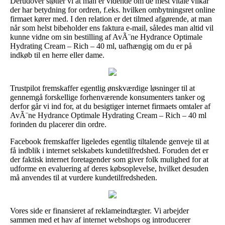
Derudover støtter vi at man er vidende om de mest vitale vilkår
der har betydning for ordren, f.eks. hvilken ombytningsret online
firmaet kører med. I den relation er det tilmed afgørende, at man
når som helst bibeholder ens faktura e-mail, således man altid vil
kunne vidne om sin bestilling af AvÃ¨ne Hydrance Optimale
Hydrating Cream – Rich – 40 ml, uafhængig om du er på
indkøb til en herre eller dame.
Trustpilot fremskaffer egentlig ønskværdige løsninger til at
gennemgå forskellige forhenværende konsumenters tanker og
derfor går vi ind for, at du besigtiger internet firmaets omtaler af
AvÃ¨ne Hydrance Optimale Hydrating Cream – Rich – 40 ml
forinden du placerer din ordre.
Facebook fremskaffer ligeledes egentlig tiltalende genveje til at
få indblik i internet selskabets kundetilfredshed. Foruden det er
der faktisk internet foretagender som giver folk mulighed for at
udforme en evaluering af deres købsoplevelse, hvilket desuden
må anvendes til at vurdere kundetilfredsheden.
Vores side er finansieret af reklameindtægter. Vi arbejder
sammen med et hav af internet webshops og introducerer