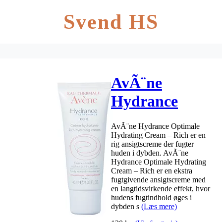
Svend HS
AvÃ¨ne
Hydrance
Optimale
AvÃ¨ne Hydrance Optimale
Hydrating
Hydrating Cream – Rich er en
rig ansigtscreme der fugter
Cream – Rich
huden i dybden. AvÃ¨ne
Hydrance Optimale Hydrating
– 40 ml
Cream – Rich er en ekstra
fugtgivende ansigtscreme med
en langtidsvirkende effekt, hvor
hudens fugtindhold øges i
dybden s
(Læs mere)