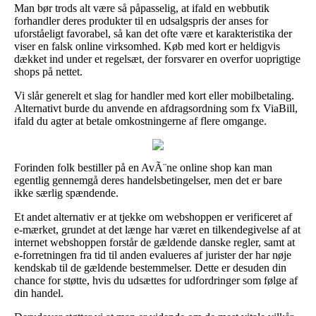
Man bør trods alt være så påpasselig, at ifald en webbutik
forhandler deres produkter til en udsalgspris der anses for
uforståeligt favorabel, så kan det ofte være et karakteristika der
viser en falsk online virksomhed. Køb med kort er heldigvis
dækket ind under et regelsæt, der forsvarer en overfor uoprigtige
shops på nettet.
Vi slår generelt et slag for handler med kort eller mobilbetaling.
Alternativt burde du anvende en afdragsordning som fx ViaBill,
ifald du agter at betale omkostningerne af flere omgange.
Forinden folk bestiller på en AvÃ¨ne online shop kan man
egentlig gennemgå deres handelsbetingelser, men det er bare
ikke særlig spændende.
Et andet alternativ er at tjekke om webshoppen er verificeret af
e-mærket, grundet at det længe har været en tilkendegivelse af at
internet webshoppen forstår de gældende danske regler, samt at
e-forretningen fra tid til anden evalueres af jurister der har nøje
kendskab til de gældende bestemmelser. Dette er desuden din
chance for støtte, hvis du udsættes for udfordringer som følge af
din handel.