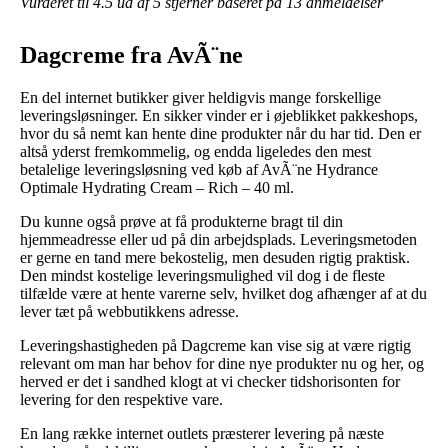
Vurderet til
4.5
ud af 5 stjerner baseret på
13
anmeldelser
Dagcreme fra AvÃ¨ne
En del internet butikker giver heldigvis mange forskellige
leveringsløsninger. En sikker vinder er i øjeblikket pakkeshops,
hvor du så nemt kan hente dine produkter når du har tid. Den er
altså yderst fremkommelig, og endda ligeledes den mest
betalelige leveringsløsning ved køb af AvÃ¨ne Hydrance
Optimale Hydrating Cream – Rich – 40 ml.
Du kunne også prøve at få produkterne bragt til din
hjemmeadresse eller ud på din arbejdsplads. Leveringsmetoden
er gerne en tand mere bekostelig, men desuden rigtig praktisk.
Den mindst kostelige leveringsmulighed vil dog i de fleste
tilfælde være at hente varerne selv, hvilket dog afhænger af at du
lever tæt på webbutikkens adresse.
Leveringshastigheden på Dagcreme kan vise sig at være rigtig
relevant om man har behov for dine nye produkter nu og her, og
herved er det i sandhed klogt at vi checker tidshorisonten for
levering for den respektive vare.
En lang række internet outlets præsterer levering på næste