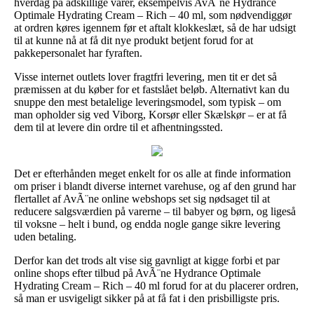
hverdag på adskillige varer, eksempelvis AvÃ¨ne Hydrance
Optimale Hydrating Cream – Rich – 40 ml, som nødvendiggør
at ordren køres igennem før et aftalt klokkeslæt, så de har udsigt
til at kunne nå at få dit nye produkt betjent forud for at
pakkepersonalet har fyraften.
Visse internet outlets lover fragtfri levering, men tit er det så
præmissen at du køber for et fastslået beløb. Alternativt kan du
snuppe den mest betalelige leveringsmodel, som typisk – om
man opholder sig ved Viborg, Korsør eller Skælskør – er at få
dem til at levere din ordre til et afhentningssted.
Det er efterhånden meget enkelt for os alle at finde information
om priser i blandt diverse internet varehuse, og af den grund har
flertallet af AvÃ¨ne online webshops set sig nødsaget til at
reducere salgsværdien på varerne – til babyer og børn, og ligeså
til voksne – helt i bund, og endda nogle gange sikre levering
uden betaling.
Derfor kan det trods alt vise sig gavnligt at kigge forbi et par
online shops efter tilbud på AvÃ¨ne Hydrance Optimale
Hydrating Cream – Rich – 40 ml forud for at du placerer ordren,
så man er usvigeligt sikker på at få fat i den prisbilligste pris.