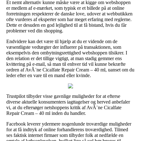
Et nemt alternativ kunne måske være at kigge om webshoppen
er medlem af e-mærket, som typisk er et billede på at online
forretningen respekterer de danske love, udover at webbutikken
ofte vurderes af eksperter som har meget erfaring med reglerne.
Dette er desuden en god lejlighed til at få bistand, hvis du får
problemer ved din shopping.
Endvidere kan det være til hjælp at du er vidende om de
væsentligste vedtægter der influerer på transaktionen, som
eksempelvis den ombytningsrettighed webshoppen tilsikrer. I
den relation er det tillige vigtigt, at man stadig gemmer ens
kvittering på e-mail, så man til enhver tid vil kunne bekræfte
ordren af AvÃ¨ne Cicalfate Repair Cream – 40 ml, uanset om du
leder efter en vare til en mand eller kvinde.
Trustpilot tilbyder visse gavnlige muligheder for at efterse
diverse aktuelle konsumenters iagttagelser og herved anbefaler
vi, at du eftersøger netshoppens kritik af AvÃ¨ne Cicalfate
Repair Cream – 40 ml inden du handler.
Facebook leverer ydermere nogenlunde troværdige muligheder
for at få indtryk af online forhandlerens troværdighed. Tilmed
ses faktisk internet firmaer som tilbyder folk at nedfælde en
omtale af købsoplevelsen, hvilket lige så vel bør bruges til