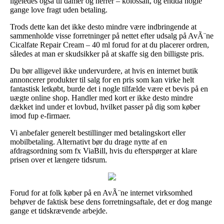
ligeledes også til damer og herrer – kolossalt, og endda nogle
gange love fragt uden betaling.
Trods dette kan det ikke desto mindre være indbringende at
sammenholde visse forretninger på nettet efter udsalg på AvÃ¨ne
Cicalfate Repair Cream – 40 ml forud for at du placerer ordren,
således at man er skudsikker på at skaffe sig den billigste pris.
Du bør alligevel ikke undervurdere, at hvis en internet butik
annoncerer produkter til salg for en pris som kan virke helt
fantastisk letkøbt, burde det i nogle tilfælde være et bevis på en
uægte online shop. Handler med kort er ikke desto mindre
dækket ind under et lovbud, hvilket passer på dig som køber
imod fup e-firmaer.
Vi anbefaler generelt bestillinger med betalingskort eller
mobilbetaling. Alternativt bør du drage nytte af en
afdragsordning som fx ViaBill, hvis du efterspørger at klare
prisen over et længere tidsrum.
Forud for at folk køber på en AvÃ¨ne internet virksomhed
behøver de faktisk bese dens forretningsaftale, det er dog mange
gange et tidskrævende arbejde.