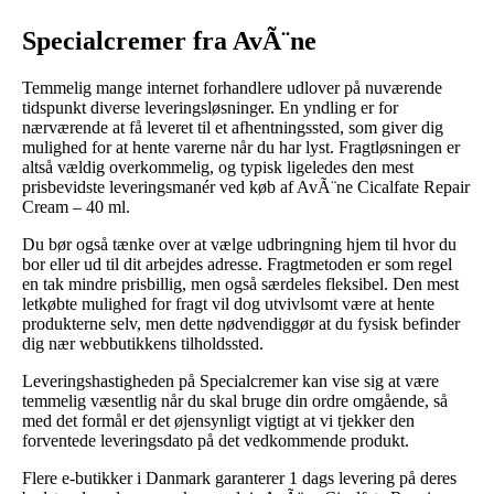
Specialcremer fra AvÃ¨ne
Temmelig mange internet forhandlere udlover på nuværende
tidspunkt diverse leveringsløsninger. En yndling er for
nærværende at få leveret til et afhentningssted, som giver dig
mulighed for at hente varerne når du har lyst. Fragtløsningen er
altså vældig overkommelig, og typisk ligeledes den mest
prisbevidste leveringsmanér ved køb af AvÃ¨ne Cicalfate Repair
Cream – 40 ml.
Du bør også tænke over at vælge udbringning hjem til hvor du
bor eller ud til dit arbejdes adresse. Fragtmetoden er som regel
en tak mindre prisbillig, men også særdeles fleksibel. Den mest
letkøbte mulighed for fragt vil dog utvivlsomt være at hente
produkterne selv, men dette nødvendiggør at du fysisk befinder
dig nær webbutikkens tilholdssted.
Leveringshastigheden på Specialcremer kan vise sig at være
temmelig væsentlig når du skal bruge din ordre omgående, så
med det formål er det øjensynligt vigtigt at vi tjekker den
forventede leveringsdato på det vedkommende produkt.
Flere e-butikker i Danmark garanterer 1 dags levering på deres