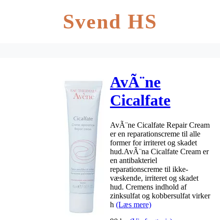
Svend HS
AvÃ¨ne
Cicalfate
Repair Cream
AvÃ¨ne Cicalfate Repair Cream
– 40 ml
er en reparationscreme til alle
former for irriteret og skadet
hud.AvÃ¨na Cicalfate Cream er
en antibakteriel
reparationscreme til ikke-
væskende, irriteret og skadet
hud. Cremens indhold af
zinksulfat og kobbersulfat virker
h
(Læs mere)