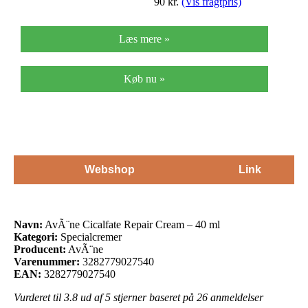
90
kr.
(Vis fragtpris)
Læs mere »
Køb nu »
Webshop
Link
Navn:
AvÃ¨ne Cicalfate Repair Cream – 40 ml
Kategori:
Specialcremer
Producent:
AvÃ¨ne
Varenummer:
3282779027540
EAN:
3282779027540
Vurderet til
3.8
ud af 5 stjerner baseret på
26
anmeldelser