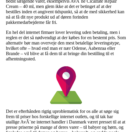
bedst sælgende varer, eksempelvis AvÃ¨ne Cicalfate Repair
Cream – 40 ml, men glem ikke at det er betinget af at der
bestilles inden et angivent tidspunkt, så at de med sikkerhed kan
nå at få dit nye produkt ud af døren forinden
pakkemedarbejderne får fri.
En hel del internet firmaer lover levering uden betaling, men i
reglen er det så nødvendigt at der købes for en bestemt pris. Som
alternativ bør man overveje den mest betalelige leveringstype,
hvilket ofte – hvad end man er nær Odense, Aabenraa eller
Brande – vil blive at få dem til at bringe din bestilling til et
afhentningssted.
Det er efterhånden rigtig uproblematisk for os alle at søge sig
frem til priser hos forskellige internet outlets, og til tak har
utallige AvÃ¨ne internet handler i Danmark været presset til at at
presse priserne på mange af deres varer – til babyer og børn, og