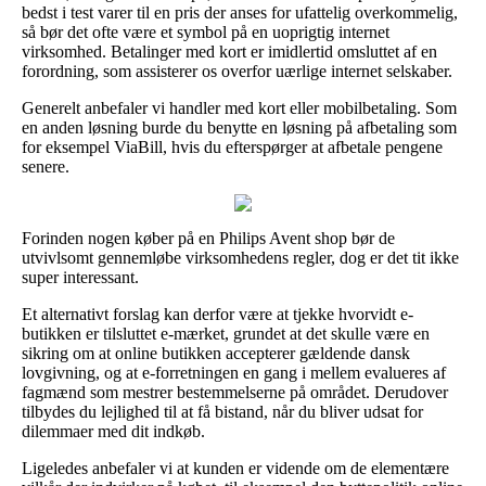
bedst i test varer til en pris der anses for ufattelig overkommelig,
så bør det ofte være et symbol på en uoprigtig internet
virksomhed. Betalinger med kort er imidlertid omsluttet af en
forordning, som assisterer os overfor uærlige internet selskaber.
Generelt anbefaler vi handler med kort eller mobilbetaling. Som
en anden løsning burde du benytte en løsning på afbetaling som
for eksempel ViaBill, hvis du efterspørger at afbetale pengene
senere.
Forinden nogen køber på en Philips Avent shop bør de
utvivlsomt gennemløbe virksomhedens regler, dog er det tit ikke
super interessant.
Et alternativt forslag kan derfor være at tjekke hvorvidt e-
butikken er tilsluttet e-mærket, grundet at det skulle være en
sikring om at online butikken accepterer gældende dansk
lovgivning, og at e-forretningen en gang i mellem evalueres af
fagmænd som mestrer bestemmelserne på området. Derudover
tilbydes du lejlighed til at få bistand, når du bliver udsat for
dilemmaer med dit indkøb.
Ligeledes anbefaler vi at kunden er vidende om de elementære