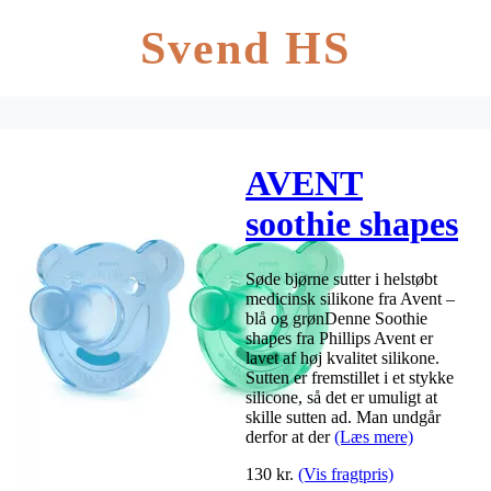
Svend HS
AVENT
soothie shapes
sut, 3mdr+ –
Søde bjørne sutter i helstøbt
blå/grøn – 2
medicinsk silikone fra Avent –
blå og grønDenne Soothie
stk
shapes fra Phillips Avent er
lavet af høj kvalitet silikone.
Sutten er fremstillet i et stykke
silicone, så det er umuligt at
skille sutten ad. Man undgår
derfor at der
(Læs mere)
130
kr.
(Vis fragtpris)