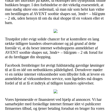
vilkår der indvirker på købet, til eksempel den byttepolitik online
butikken bruger. I den forbindelse er det virkelig essesentielt, at
man stadig sikrer ens ordremail, så man når som helst kan vidne
om bestillingen af AVENT soothie shapes sut, 3mdr+ – blå/grøn
– 2 stk, uden hensyn til om du skal shoppe til en voksen eller et
barn.
Trustpilot yder evigt solide chancer for at kontrollere en lang
række tidligere kunders observationer og på grund af dette
foreslår vi, at du beser internet webshoppens anmeldelser af
AVENT soothie shapes sut, 3mdr+ – blå/grøn – 2 stk forud for
at du færdiggør din shopping.
Facebook frembringer for øvrigt fuldstændig gavnlige løsninger
til at få en idé om netbutikkens pålidelighed. Derudover møder
vi en række internet virksomheder som tilbyder folk at levere en
anmeldelse af virksomhedens service, som ligeledes må drages
fordel af til at få et indtryk af tidligere kunders oplevelser.
Vores hjemmeside er finansieret ved hjælp af annoncer. Vi har
samarbejder med forskellige internet firmaer idet vi publicerer
firmaernes tilbud, og tjener betaling forudsat en bruger fra vores