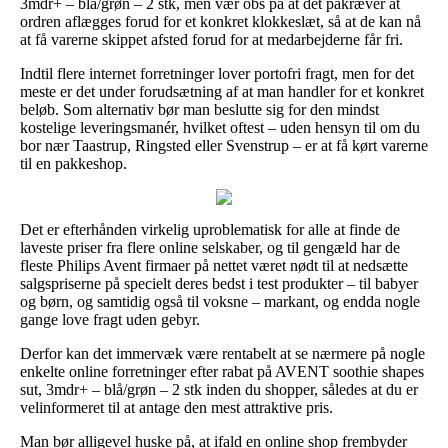
3mdr+ – blå/grøn – 2 stk, men vær obs på at det påkræver at
ordren aflægges forud for et konkret klokkeslæt, så at de kan nå
at få varerne skippet afsted forud for at medarbejderne får fri.
Indtil flere internet forretninger lover portofri fragt, men for det
meste er det under forudsætning af at man handler for et konkret
beløb. Som alternativ bør man beslutte sig for den mindst
kostelige leveringsmanér, hvilket oftest – uden hensyn til om du
bor nær Taastrup, Ringsted eller Svenstrup – er at få kørt varerne
til en pakkeshop.
Det er efterhånden virkelig uproblematisk for alle at finde de
laveste priser fra flere online selskaber, og til gengæld har de
fleste Philips Avent firmaer på nettet været nødt til at nedsætte
salgspriserne på specielt deres bedst i test produkter – til babyer
og børn, og samtidig også til voksne – markant, og endda nogle
gange love fragt uden gebyr.
Derfor kan det immervæk være rentabelt at se nærmere på nogle
enkelte online forretninger efter rabat på AVENT soothie shapes
sut, 3mdr+ – blå/grøn – 2 stk inden du shopper, således at du er
velinformeret til at antage den mest attraktive pris.
Man bør alligevel huske på, at ifald en online shop frembyder