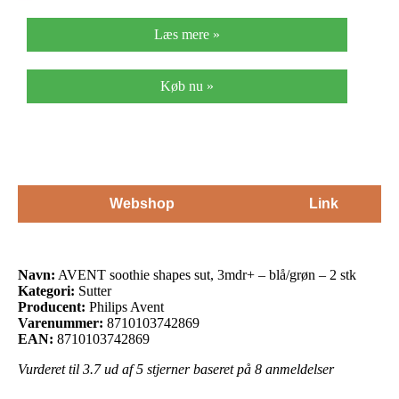
Læs mere »
Køb nu »
Webshop
Link
Navn:
AVENT soothie shapes sut, 3mdr+ – blå/grøn – 2 stk
Kategori:
Sutter
Producent:
Philips Avent
Varenummer:
8710103742869
EAN:
8710103742869
Vurderet til
3.7
ud af 5 stjerner baseret på
8
anmeldelser