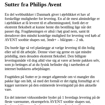
Sutter fra Philips Avent
En del webbutikker i Danmark giver i øjeblikket et hav af
forskellige muligheder for levering. En af de mest almindelige er
i øjeblikket at få leveret til et afhentningssted, fordi det er
ekstremt fleksibelt at kunne hente din bestilling lige når det
passer dig. Fragtløsningen er altså i høj grad nem, samt tit
derudover den mindst kostelige mulighed for levering ved køb af
AVENT soothie shapes sut, 3mdr+ – blå/grøn – 2 stk.
Du burde lige så vel planlægge at vælge levering til din bolig
eller ud til dit arbejde. Denne viser sig gerne en sjat mindre
prisbillig, men desuden ekstremt fleksibel. Den billigste
leveringsmåde vil dog altid vise sig at være at hente pakken selv,
som jo betinges af at du fysisk befinder dig i nærheden af
internet butikkens arbejdslager.
Fragttiden på Sutter er jo meget afgørende om vi mangler din
pakke lige om lidt, så med det formål er det rigtig fornuftigt at vi
kigger nærmere på den estimerede leveringstid på den aktuelle
vare.
En del internet virksomheder byder på 1 hverdags levering på de
fleste varenumre, eksempelvis AVENT soothie shapes sut,