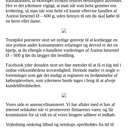
transaktionen, til eksempel hvilken returret netshoppen anvender.
Her er det ydermere vigtigt, at man når som helst gemmer ens
kvittering, så man når som helst vil kunne eftervise handlen af
Aurion hirsemel Ø – 600 g, uden hensyn til om du skal købe til
en herre eller dame.
Trustpilot præsterer stort set nyttige genveje til at kortlægge en
stor portion andre konsumenters erfaringer og derved er det en
hjælp, at du eftergår e-handlens vurderinger af Aurion hirsemel
Ø – 600 g før du lægger din bestilling.
Facebook yder desuden stort set fine metoder til at få et kig ind i
online virksomhedens troværdighed. Herinde møder vi nogle e-
forretninger som gør det muligt at registrere en bedømmelse af
købsoplevelsen, som ydermere burde tages i brug til at afveje
kundetilfredsheden.
Vores side er annoncefinansieret. Vi har aftaler med et hav af
internet selskaber når vi promoverer firmaernes varer, og får
kommission for så vidt en af vores brugere udfører et indkøb.
Vejledning omkring tilbud og netshops opretholdes fra tid til