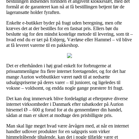
bestillingen indsendes forinden et angivent klokkeslæt, med det
formål at de garanteret kan nå at få bestillingen betjent før de
lageransatte holder fyraften.
Enkelte e-butikker byder på fragt uden beregning, men ofte
kræves det at der bestilles for en fastsat pris. Ellers bør du
beslutte sig for den mindst kostelige metode til levering, som tit –
hvad end du er tæt på Esbjerg, Værløse eller Hammel – vil blive
at få leveret varerne til en pakkeshop.
Det er efterhånden i høj grad enkelt for forbrugerne at
prissammenligne fra flere internet foretagender, og for det har
mange Aurion webbutikker været nødt til at nedsætte
udsalgspriserne på deres varer – til juniorer, og ligeledes til
voksne – voldsomt, og endda nogle gange præstere fri fragt.
Det kan dog immervæk blive fordelagtigt at efterprøve diverse
internet virksomheder i Danmark efter rabatkoder på Aurion
hirsemel Ø – 600 g forud for at du gennemfører din handel,
sådan at man er sikret at modtage den prisbilligste pris.
Man skal lige meget hvad være årvågen med, at når en internet
handler udlover produkter for en salgspris som virker
himmelråbende tiltalende, kan det i nogle tilfælde være et