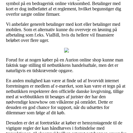
symbol på en bedragerisk online virksomhed. Betalinger med
kort er dog indbefattet af et reglement, hvilket begunstiger dig
overfor uægte online firmaer.
Vi anbefaler generelt betalinger med kort eller betalinger med
mobilen. Som et alternativ kunne du overveje en løsning på
afbetaling som f.eks. ViaBill, hvis du hellere vil finansiere
beløbet over flere uger.
Forud for at nogen køber på en Aurion online shop kunne man
faktisk tage stilling til netbutikkens handelsaftale, men det er
naturligvis en tidskrævende opgave.
En anden mulighed kan være at finde ud af hvorvidt internet
forretningen er medlem af e-mærket, som kan være et tegn på at
netbutikken respekterer den officielle danske lovgivning, tillige
med at webbutikken tit besøges af jurister der har den
nødvendige knowhow om vilkårene på området. Dette er
desuden en god chance for support, når du udsættes for
dilemmaer som følge af dit køb.
Desuden er det at foretrække at køber er hensynstagende til de
vigtigste regler der kan håndhæves i forbindelse med