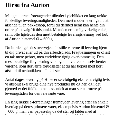
Hirse fra Aurion
Mange internet foretagender tilbyder i øjeblikket en lang række
forskellige leveringsmuligheder. Den mest moderne er lige nu at
afsende til en pakkeshop, fordi du dermed nemt kan hente din
ordre på et valgfrit tidspunkt. Metoden er nemlig virkelig enkel,
samt ofte ligeledes den mest betalelige leveringsløsning ved køb
af Aurion hirsemel Ø – 600 g.
Du burde ligeledes overveje at bestille varerne til levering hjem
til dig privat eller ud på din arbejdsplads. Fragtløsningen er oftest
en tak mere pebret, men endvidere rigtig overkommelig. Den
mest betalelige fragtløsning vil dog altid være at du selv henter
varerne, som desværre forudsætter at du har bopæl med kort
afstand til netbutikkens tilholdssted.
Antal dages levering på Hirse er selvfølgelig ekstremt vigtig hvis
vi absolut skal bruge dine nye produkter nu og her, og i det
øjemed er det fuldkommen essentielt at man ser nærmere på
leveringstiden for den relevante vare.
En lang række e-forretninger frembyder levering efter en enkelt
hverdag på deres primære varer, eksempelvis Aurion hirsemel Ø
– 600 g, men vær påpasselig da det står og falder med at