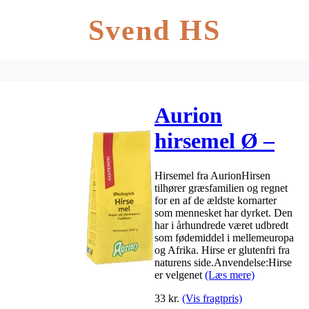
Svend HS
Aurion
hirsemel Ø –
600 g
Hirsemel fra AurionHirsen
tilhører græsfamilien og regnet
for en af de ældste kornarter
som mennesket har dyrket. Den
har i århundrede været udbredt
som fødemiddel i mellemeuropa
og Afrika. Hirse er glutenfri fra
naturens side.Anvendelse:Hirse
er velgenet
(Læs mere)
33
kr.
(Vis fragtpris)