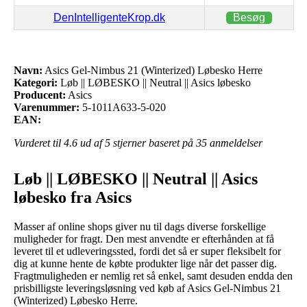
DenIntelligenteKrop.dk
Besøg
Navn:
Asics Gel-Nimbus 21 (Winterized) Løbesko Herre
Kategori:
Løb || LØBESKO || Neutral || Asics løbesko
Producent:
Asics
Varenummer:
5-1011A633-5-020
EAN:
Vurderet til
4.6
ud af 5 stjerner baseret på
35
anmeldelser
Løb || LØBESKO || Neutral || Asics
løbesko fra Asics
Masser af online shops giver nu til dags diverse forskellige
muligheder for fragt. Den mest anvendte er efterhånden at få
leveret til et udleveringssted, fordi det så er super fleksibelt for
dig at kunne hente de købte produkter lige når det passer dig.
Fragtmuligheden er nemlig ret så enkel, samt desuden endda den
prisbilligste leveringsløsning ved køb af Asics Gel-Nimbus 21
(Winterized) Løbesko Herre.