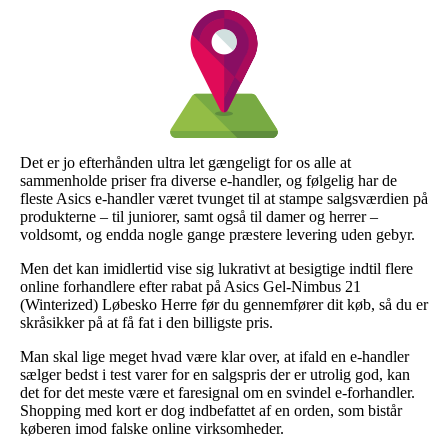
Det er jo efterhånden ultra let gængeligt for os alle at
sammenholde priser fra diverse e-handler, og følgelig har de
fleste Asics e-handler været tvunget til at stampe salgsværdien på
produkterne – til juniorer, samt også til damer og herrer –
voldsomt, og endda nogle gange præstere levering uden gebyr.
Men det kan imidlertid vise sig lukrativt at besigtige indtil flere
online forhandlere efter rabat på Asics Gel-Nimbus 21
(Winterized) Løbesko Herre før du gennemfører dit køb, så du er
skråsikker på at få fat i den billigste pris.
Man skal lige meget hvad være klar over, at ifald en e-handler
sælger bedst i test varer for en salgspris der er utrolig god, kan
det for det meste være et faresignal om en svindel e-forhandler.
Shopping med kort er dog indbefattet af en orden, som bistår
køberen imod falske online virksomheder.