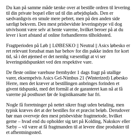
Du kan på samme måde tænke over at bestille ordren til levering
til din private bopæl eller ud til din arbejdsplads. Den er
sædvanligvis en smule mere pebret, men på den anden side
særligt bekvem. Den mest prisbevidste leveringstype vil dog
utvivlsomt være selv at hente varerne, hvilket beroer på at du
lever i kort afstand af online forhandlerens tilholdssted.
Fragtperioden på Løb || LØBESKO || Neutral || Asics løbesko er
ret relevant forudsat man har behov for din pakke inden for kort
tid, så i det øjemed er det nemlig væsentligt at vi ser
leveringstidspunktet ved den respektive vare.
De fleste online varehuse frembyder 1 dags fragt på utallige
varer, eksempelvis Asics Gel-Nimbus 21 (Winterized) Løbesko
Herre, men det kræver at bestillingen anbringes forinden et
givent tidspunkt, med det formål at de garanteret kan nå at få
varerne på posthuset før de logistikansatte har fri.
Nogle få forretninger på nettet sikrer fragt uden betaling, men
typisk kræves det at der bestilles for et præcist beløb. Derudover
bør man overveje den mest prisbevidste fragtmetode, hvilket
gerne – hvad end du opholder sig tæt på Kolding, Nakskov eller
Sæby – vil være at få fragtmanden til at levere dine produkter til
et afhentningssted.