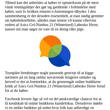
Tilmed kan det anbefales at køber er opmærksom på de mest
vitale retningslinjer der gør sig gældende i forbindelse med
købet, som fx hvilken returret e-forretningen tilbyder. I den
sammenhæng er det desuden essesentielt, at man stadig gemmer
sin købsbekræftelse, således man senere vil kunne eftervise
ordren af Asics Gel-Nimbus 21 (Winterized) Løbesko Herre,
uanset om man søger en vare til en dreng eller pige.
Trustpilot frembringer nogle passende genveje til at kigge
nærmere på en lang række nuværende brugeres omtaler og
herved er det at foretrække, at du gennemgår online butikkens
kritik af Asics Gel-Nimbus 21 (Winterized) Løbesko Herre forud
for at du køber.
Facebook leverer lige så vel en del ønskværdige chancer for at
få kendskab til online butikkens kundefokus. Derudover møder
vi en række butikker på nettet hvor folk kan udfærdige en