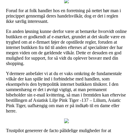
Forud for at folk handler hos en forretning på nettet bør man i
princippet gennemgå deres handelsvilkår, dog er det i reglen
ikke særlig interessant.
En anden løsning kunne derfor være at bemærke hvorvidt online
butikken er godkendt af e-mærket, grundet at det skulle være en
tryghed om at e-firmaet føjer de opstillede regler, foruden at
internet butikken fra tid til anden efterses af specialister der har
megen viden om de gældende vilkår. Dette er desuden en god
mulighed for support, for så vidt du oplever besvær med din
shopping.
Ydermere anbefaler vi at du er vaks omkring de fundamentale
vilkår der kan spille ind i forbindelse med handlen, som
eksempelvis den byttepolitik internet butikken tilsikrer. I den
sammenhæng er det i øvrigt vigtigt, at man permanent
bibeholder sin e-mail kvittering, så man i fremtiden kan eftervise
bestillingen af Asiatisk Lilje Pink Tiger -137 – Lilium, Asiatic
Pink Tiger, uafhængig om man er på indkøb til en dame eller
herre.
Trustpilot genererer de facto pålidelige muligheder for at