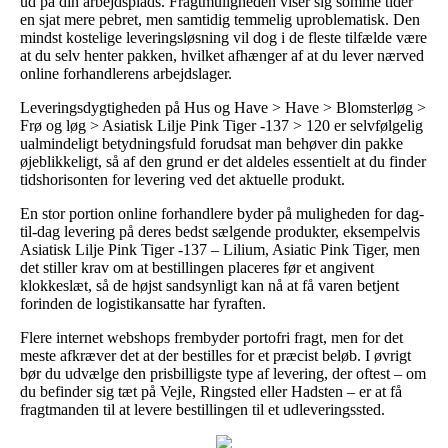
ud på din arbejdsplads. Fragtmuligheden viser sig somme tider
en sjat mere pebret, men samtidig temmelig uproblematisk. Den
mindst kostelige leveringsløsning vil dog i de fleste tilfælde være
at du selv henter pakken, hvilket afhænger af at du lever nærved
online forhandlerens arbejdslager.
Leveringsdygtigheden på Hus og Have > Have > Blomsterløg >
Frø og løg > Asiatisk Lilje Pink Tiger -137 > 120 er selvfølgelig
ualmindeligt betydningsfuld forudsat man behøver din pakke
øjeblikkeligt, så af den grund er det aldeles essentielt at du finder
tidshorisonten for levering ved det aktuelle produkt.
En stor portion online forhandlere byder på muligheden for dag-
til-dag levering på deres bedst sælgende produkter, eksempelvis
Asiatisk Lilje Pink Tiger -137 – Lilium, Asiatic Pink Tiger, men
det stiller krav om at bestillingen placeres før et angivent
klokkeslæt, så de højst sandsynligt kan nå at få varen betjent
forinden de logistikansatte har fyraften.
Flere internet webshops frembyder portofri fragt, men for det
meste afkræver det at der bestilles for et præcist beløb. I øvrigt
bør du udvælge den prisbilligste type af levering, der oftest – om
du befinder sig tæt på Vejle, Ringsted eller Hadsten – er at få
fragtmanden til at levere bestillingen til et udleveringssted.