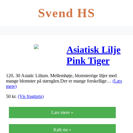
Svend HS
Asiatisk Lilje
Pink Tiger
-137 – Lilium,
120, 30 Asiatic Lilium. Mellemhøje, blomsterrige liljer med
Asiatic Pink
mange blomster på stænglen.Der er mange forskellige…
(Læs
mere)
Tiger
50
kr.
(Vis fragtpris)
Læs mere »
Køb nu »