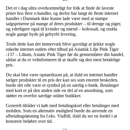
Det er i dag ultra overkommeligt for folk at finde de laveste
priser hos flere e-handler, og derfor har langt de fleste internet
handler i Danmark ikke kunne lade være med at stampe
salgspriserne på mange af deres produkter – til drenge og piger,
og yderligere også til kvinder og mænd – kolossalt, og endda
nogle gange byde på gebyrfri levering.
Trods dette kan det immervæk blive gavnligt at tjekke nogle
enkelte internet outlets efter tilbud på Asiatisk Lilje Pink Tiger
-137 – Lilium, Asiatic Pink Tiger før du gennemfører din handel,
sådan at du er velinformeret til at skaffe sig den mest betalelige
pris.
Du skal blot være opmærksom på, at ifald en internet handler
sælger produkter til en pris der kan ses som enormt beskeden,
burde det ofte være et symbol på en uærlig e-butik. Betalinger
med kort er på den anden side en del af en anordning, som
støtter en overfor uærlige online butikker.
Generelt tilråder vi køb med betalingskort eller betalinger med
mobilen. Som en alternativ mulighed burde du anvende en
afbetalingsløsning fra f.eks. ViaBill, ifald du ser en fordel i at
honorere beløbet over tid.