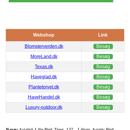
Webshop
Link
Blomsterverden.dk
Besøg
MoreLand.dk
Besøg
Texas.dk
Besøg
Haveglad.dk
Besøg
Plantetorvet.dk
Besøg
HaveHandel.dk
Besøg
Luxury-outdoor.dk
Besøg
Navn:
Asiatisk Lilje Pink Tiger -137 – Lilium, Asiatic Pink