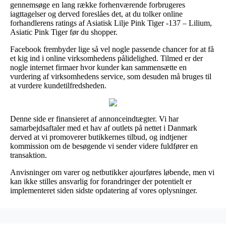
gennemsøge en lang række forhenværende forbrugeres
iagttagelser og derved foreslåes det, at du tolker online
forhandlerens ratings af Asiatisk Lilje Pink Tiger -137 – Lilium,
Asiatic Pink Tiger før du shopper.
Facebook frembyder lige så vel nogle passende chancer for at få
et kig ind i online virksomhedens pålidelighed. Tilmed er der
nogle internet firmaer hvor kunder kan sammensætte en
vurdering af virksomhedens service, som desuden må bruges til
at vurdere kundetilfredsheden.
Denne side er finansieret af annonceindtægter. Vi har
samarbejdsaftaler med et hav af outlets på nettet i Danmark
derved at vi promoverer butikkernes tilbud, og indtjener
kommission om de besøgende vi sender videre fuldfører en
transaktion.
Anvisninger om varer og netbutikker ajourføres løbende, men vi
kan ikke stilles ansvarlig for forandringer der potentielt er
implementeret siden sidste opdatering af vores oplysninger.