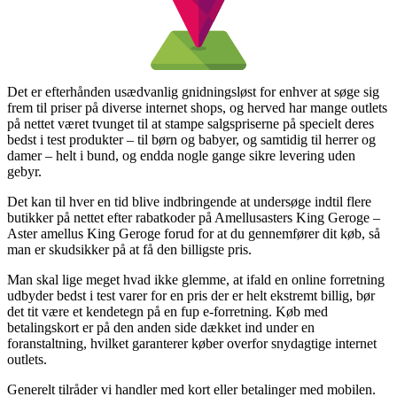
Det er efterhånden usædvanlig gnidningsløst for enhver at søge sig
frem til priser på diverse internet shops, og herved har mange outlets
på nettet været tvunget til at stampe salgspriserne på specielt deres
bedst i test produkter – til børn og babyer, og samtidig til herrer og
damer – helt i bund, og endda nogle gange sikre levering uden
gebyr.
Det kan til hver en tid blive indbringende at undersøge indtil flere
butikker på nettet efter rabatkoder på Amellusasters King Geroge –
Aster amellus King Geroge forud for at du gennemfører dit køb, så
man er skudsikker på at få den billigste pris.
Man skal lige meget hvad ikke glemme, at ifald en online forretning
udbyder bedst i test varer for en pris der er helt ekstremt billig, bør
det tit være et kendetegn på en fup e-forretning. Køb med
betalingskort er på den anden side dækket ind under en
foranstaltning, hvilket garanterer køber overfor snydagtige internet
outlets.
Generelt tilråder vi handler med kort eller betalinger med mobilen.