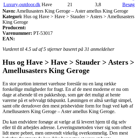
Luxury-outdoor.dk
Have
21
3,8
Besøg
Navn:
Amellusasters King Geroge – Aster amellus King Geroge
Kategori:
Hus og Have > Have > Stauder > Asters > Amellusasters
King Geroge
Producent:
Varenummer:
PT-53017
EAN:
Vurderet til
4.5
ud af 5 stjerner baseret på
31
anmeldelser
Hus og Have > Have > Stauder > Asters >
Amellusasters King Geroge
En stor portion internet varehuse foreslår nu en lang række
forskellige muligheder for fragt. En af de mest moderne er nu om
dage at afsende til en pakkeshop, som gør det muligt at hente
varerne på et selvvalgt tidspunkt. Løsningen er altså særligt simpel,
samt ofte derudover den mest prisbevidste form for fragt ved køb af
Amellusasters King Geroge – Aster amellus King Geroge.
Du kan endvidere forsøge at vælge at få leveret hjem til dig selv
eller til dit arbejdes adresse. Leveringsmetoden viser sig som oftest
lidt mere pebret, men omvendt virkelig overkommelig. Den mest