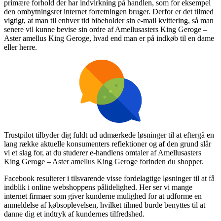
primære forhold der har indvirkning på handlen, som for eksempel
den ombytningsret internet forretningen bruger. Derfor er det tilmed
vigtigt, at man til enhver tid bibeholder sin e-mail kvittering, så man
senere vil kunne bevise sin ordre af Amellusasters King Geroge –
Aster amellus King Geroge, hvad end man er på indkøb til en dame
eller herre.
Trustpilot tilbyder dig fuldt ud udmærkede løsninger til at eftergå en
lang række aktuelle konsumenters reflektioner og af den grund slår
vi et slag for, at du studerer e-handlens omtaler af Amellusasters
King Geroge – Aster amellus King Geroge forinden du shopper.
Facebook resulterer i tilsvarende visse fordelagtige løsninger til at få
indblik i online webshoppens pålidelighed. Her ser vi mange
internet firmaer som giver kunderne mulighed for at udforme en
anmeldelse af købsoplevelsen, hvilket tilmed burde benyttes til at
danne dig et indtryk af kundernes tilfredshed.