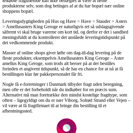
letkøbte fragtmetode kan ikke benægtes at være at hente
produkterne selv, som dog betinges af at du har bopæl nær online
shoppens bopæl.
Leveringsdygtigheden på Hus og Have > Have > Stauder > Asters
> Amellusasters King Geroge er naturligvis ret så udslagsgivende
såfremt vi skal bruge varerne om kort tid, og derfor er det i sandhed
meningsfuldt at du kontrollerer det anslåede leveringstidspunkt på
det vedkommende produkt.
Masser af online shops giver løfte om dag-til-dag levering på de
fleste produkter, eksempelvis Amellusasters King Geroge – Aster
amellus King Geroge, som trods alt beroer på at der bestilles
forinden et angivent tidspunkt, så de har en chance for at nå at få
bestillingen klar før pakkepersonalet får fri.
Nogle få e-forretninger i Danmark tilbyder fragt uden beregning,
men ofte er det forbeholdt når du indkøber for en præcis sum.
Alternativt må man foretrække den mindst kostelige fragttype, som
oftest – ligegyldigt om du er nær Viborg, Solrød Strand eller Vejen –
vil være at få fragtfirmaet til at bringe din bestilling til et
afhentningssted.