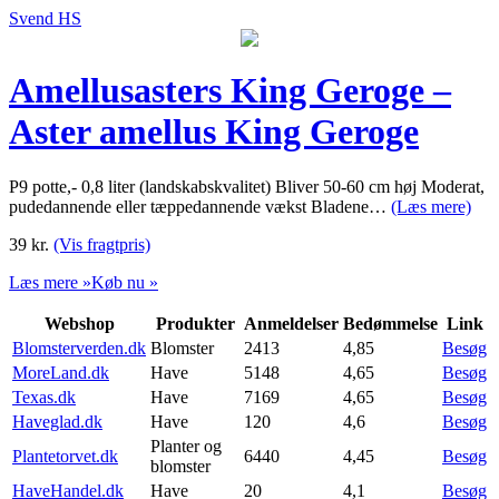
Svend HS
Amellusasters King Geroge –
Aster amellus King Geroge
P9 potte,- 0,8 liter (landskabskvalitet) Bliver 50-60 cm høj Moderat,
pudedannende eller tæppedannende vækst Bladene…
(Læs mere)
39
kr.
(Vis fragtpris)
Læs mere »
Køb nu »
Webshop
Produkter
Anmeldelser
Bedømmelse
Link
Blomsterverden.dk
Blomster
2413
4,85
Besøg
MoreLand.dk
Have
5148
4,65
Besøg
Texas.dk
Have
7169
4,65
Besøg
Haveglad.dk
Have
120
4,6
Besøg
Planter og
Plantetorvet.dk
6440
4,45
Besøg
blomster
HaveHandel.dk
Have
20
4,1
Besøg