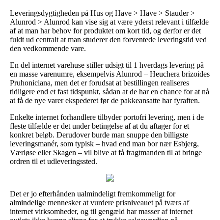
Leveringsdygtigheden på Hus og Have > Have > Stauder >
Alunrod > Alunrod kan vise sig at være yderst relevant i tilfælde
af at man har behov for produktet om kort tid, og derfor er det
fuldt ud centralt at man studerer den forventede leveringstid ved
den vedkommende vare.
En del internet varehuse stiller udsigt til 1 hverdags levering på
en masse varenumre, eksempelvis Alunrod – Heuchera brizoides
Pruhoniciana, men det er forudsat at bestillingen realiseres
tidligere end et fast tidspunkt, sådan at de har en chance for at nå
at få de nye varer ekspederet før de pakkeansatte har fyraften.
Enkelte internet forhandlere tilbyder portofri levering, men i de
fleste tilfælde er det under betingelse af at du aftager for et
konkret beløb. Derudover burde man snuppe den billigste
leveringsmanér, som typisk – hvad end man bor nær Esbjerg,
Værløse eller Skagen – vil blive at få fragtmanden til at bringe
ordren til et udleveringssted.
Det er jo efterhånden ualmindeligt fremkommeligt for
almindelige mennesker at vurdere prisniveauet på tværs af
internet virksomheder, og til gengæld har masser af internet