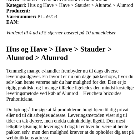
Kategori:
Hus og Have > Have > Stauder > Alunrod > Alunrod
Producent:
Varenummer:
PT-59753
EAN:
Vurderet til
4
ud af 5 stjerner baseret på
10
anmeldelser
Hus og Have > Have > Stauder >
Alunrod > Alunrod
Temmelig mange e-handler frembyder nu til dags diverse
leveringsudgaver. En favorit er nu om dage pakkeshops, hvor du
selv kan hente varerne når du har mulighed for det. Den er jo
rigtig praktisk, og i mange tilfælde ligeledes den mindst kostelige
leveringsmetode ved køb af Alunrod – Heuchera brizoides
Pruhoniciana.
Du bør også forsøge at få produkterne bragt hjem til dig privat
eller ud til dit arbejdes adresse. Leveringsmetoden viser sig til
tider en tak dyrere, men endda ualmindeligt ligetil. Den mest
letkøbte løsning til levering vil dog til enhver tid være at hente
pakken selv, men den mulighed kræver at du opholder dig tæt på
webbutikkens adresse.