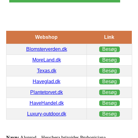
Webshop
Link
Blomsterverden.dk
Besøg
MoreLand.dk
Besøg
Texas.dk
Besøg
Haveglad.dk
Besøg
Plantetorvet.dk
Besøg
HaveHandel.dk
Besøg
Luxury-outdoor.dk
Besøg
Navn:
Alunrod – Heuchera brizoides Pruhoniciana