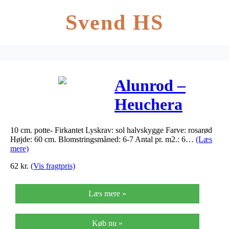
Svend HS
Alunrod –
Heuchera
brizoides
10 cm. potte- Firkantet Lyskrav: sol halvskygge Farve: rosarød
Pruhoniciana
Højde: 60 cm. Blomstringsmåned: 6-7 Antal pr. m2.: 6…
(Læs
mere)
62
kr.
(Vis fragtpris)
Læs mere »
Køb nu »