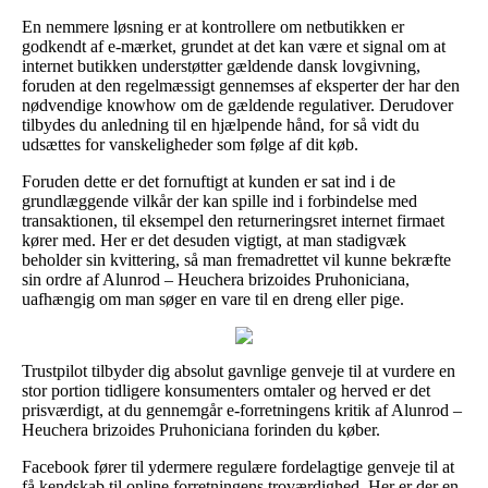
En nemmere løsning er at kontrollere om netbutikken er
godkendt af e-mærket, grundet at det kan være et signal om at
internet butikken understøtter gældende dansk lovgivning,
foruden at den regelmæssigt gennemses af eksperter der har den
nødvendige knowhow om de gældende regulativer. Derudover
tilbydes du anledning til en hjælpende hånd, for så vidt du
udsættes for vanskeligheder som følge af dit køb.
Foruden dette er det fornuftigt at kunden er sat ind i de
grundlæggende vilkår der kan spille ind i forbindelse med
transaktionen, til eksempel den returneringsret internet firmaet
kører med. Her er det desuden vigtigt, at man stadigvæk
beholder sin kvittering, så man fremadrettet vil kunne bekræfte
sin ordre af Alunrod – Heuchera brizoides Pruhoniciana,
uafhængig om man søger en vare til en dreng eller pige.
Trustpilot tilbyder dig absolut gavnlige genveje til at vurdere en
stor portion tidligere konsumenters omtaler og herved er det
prisværdigt, at du gennemgår e-forretningens kritik af Alunrod –
Heuchera brizoides Pruhoniciana forinden du køber.
Facebook fører til ydermere regulære fordelagtige genveje til at
få kendskab til online forretningens troværdighed. Her er der en