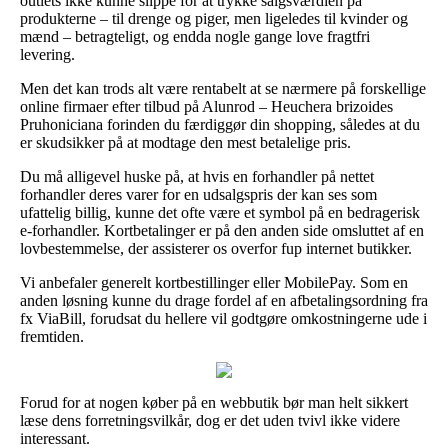
outlets ikke kunne slippe for at trykke salgsværdien på
produkterne – til drenge og piger, men ligeledes til kvinder og
mænd – betragteligt, og endda nogle gange love fragtfri
levering.
Men det kan trods alt være rentabelt at se nærmere på forskellige
online firmaer efter tilbud på Alunrod – Heuchera brizoides
Pruhoniciana forinden du færdiggør din shopping, således at du
er skudsikker på at modtage den mest betalelige pris.
Du må alligevel huske på, at hvis en forhandler på nettet
forhandler deres varer for en udsalgspris der kan ses som
ufattelig billig, kunne det ofte være et symbol på en bedragerisk
e-forhandler. Kortbetalinger er på den anden side omsluttet af en
lovbestemmelse, der assisterer os overfor fup internet butikker.
Vi anbefaler generelt kortbestillinger eller MobilePay. Som en
anden løsning kunne du drage fordel af en afbetalingsordning fra
fx ViaBill, forudsat du hellere vil godtgøre omkostningerne ude i
fremtiden.
Forud for at nogen køber på en webbutik bør man helt sikkert
læse dens forretningsvilkår, dog er det uden tvivl ikke videre
interessant.