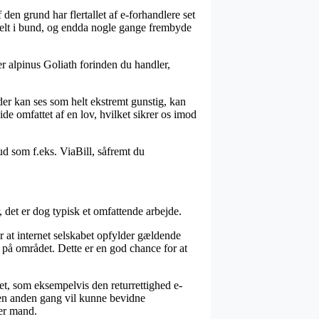
den grund har flertallet af e-forhandlere set
 helt i bund, og endda nogle gange frembyde
er alpinus Goliath forinden du handler,
 der kan ses som helt ekstremt gunstig, kan
e omfattet af en lov, hvilket sikrer os imod
ud som f.eks. ViaBill, såfremt du
 det er dog typisk et omfattende arbejde.
 at internet selskabet opfylder gældende
 på området. Dette er en god chance for at
et, som eksempelvis den returrettighed e-
 en anden gang vil kunne bevidne
ler mand.