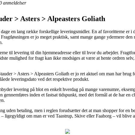
0
anmeldelser
der > Asters > Alpeasters Goliath
dage en lang række forskellige leveringsmidler. En af favoritterne er i 
g. Fragtløsningen er jo meget praktisk, samt mange gange ydermere den 
h.
erne til levering til din hjemmeadresse eller til hvor du arbejder. Fragt
idste mulighed for fragt kan ikke modsiges at være at hente ordren selv,
der > Asters > Alpeasters Goliath er jo ret aktuel om man har brug for
slåede leveringsdato ved det respektive produkt.
yder levering på blot en enkelt hverdag på mange varenumre, eksempel
n gennemføres inden et fastsat tidspunkt, med det formål at de har en cha
en.
ing uden betaling, men i reglen forudsætter det at man shopper for en
– ligegyldigt om man er ved Taastrup, Skive eller Faaborg – vil blive at f