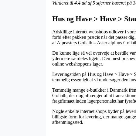
Vurderet til
4.4
ud af 5 stjerner baseret på
3
Hus og Have > Have > Stau
Adskillige internet webshops udlover i vore 
forbi efter pakken præcis når det passer di
af Alpeasters Goliath – Aster alpinus Goliat
Du kunne lige så vel overveje at bestille var
ydermere særdeles ligetil. Den mest prisbev
online webshoppens lager.
Leveringstiden på Hus og Have > Have > Stau
temmelig essentielt at vi undersøger den an
Temmelig mange e-butikker i Danmark fremb
Goliath, der dog afhænger af at transaktione
fragtfirmaet inden lagerpersonalet har fyraft
Nogle enkelte internet shops byder på lever
billigste form for levering, der mange gange 
afhentningssted.