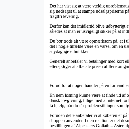
Det har vist sig at være vældig uproblematisk
sig nødsaget til at stampe udsalgspriserne 
fragtfri levering.
Derfor kan det imidlertid blive udbytterigt 
således at man er usvigeligt sikker på at ind
Du bør trods alt være opmærksom på, at i tilf
det i nogle tilfælde være en varsel om en u
snydagtige e-butikker.
Generelt anbefaler vi betalinger med kort el
efterspørger at afbetale prisen af flere omga
Forud for at nogen handler på en forhandler
En nem løsning kunne være at finde ud af om
dansk lovgivning, tillige med at internet f
få hjælp, når du får problemstillinger som f
Foruden dette anbefaler vi at køberen er på
shoppen anvender. I den relation er det des
bestillingen af Alpeasters Goliath – Aster a