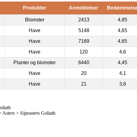
Produkter
Anmeldelser
Bedømmels
Blomster
2413
4,85
Have
5148
4,65
Have
7169
4,65
Have
120
4,6
Planter og blomster
6440
4,45
Have
20
4,1
Have
21
3,8
oliath
Asters > Alpeasters Goliath