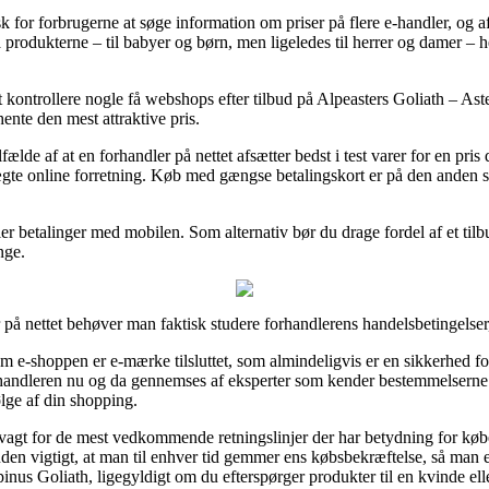
 for forbrugerne at søge information om priser på flere e-handler, og af 
på produkterne – til babyer og børn, men ligeledes til herrer og damer –
at kontrollere nogle få webshops efter tilbud på Alpeasters Goliath – Ast
hente den mest attraktive pris.
ælde af at en forhandler på nettet afsætter bedst i test varer for en pris
ægte online forretning. Køb med gængse betalingskort er på den anden sid
ler betalinger med mobilen. Som alternativ bør du drage fordel af et tilb
nge.
 på nettet behøver man faktisk studere forhandlerens handelsbetingelser,
 e-shoppen er e-mærke tilsluttet, som almindeligvis er en sikkerhed for
orhandleren nu og da gennemses af eksperter som kender bestemmelserne
ølge af din shopping.
 vagt for de mest vedkommende retningslinjer der har betydning for køb
uden vigtigt, at man til enhver tid gemmer ens købsbekræftelse, så man
lpinus Goliath, ligegyldigt om du efterspørger produkter til en kvinde el