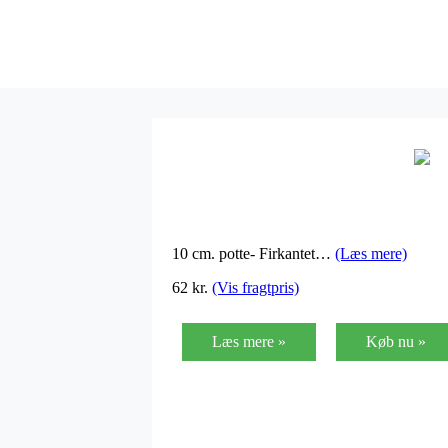
10 cm. potte- Firkantet…
(Læs mere)
62
kr.
(Vis fragtpris)
Læs mere »
Køb nu »