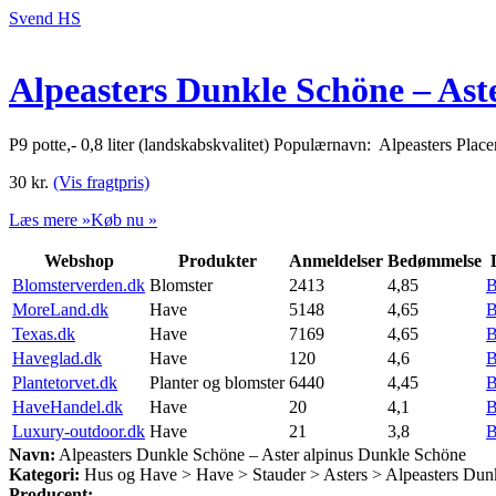
Svend HS
Alpeasters Dunkle Schöne – Ast
P9 potte,- 0,8 liter (landskabskvalitet) Populærnavn: Alpeasters Pla
30
kr.
(Vis fragtpris)
Læs mere »
Køb nu »
Webshop
Produkter
Anmeldelser
Bedømmelse
Blomsterverden.dk
Blomster
2413
4,85
B
MoreLand.dk
Have
5148
4,65
B
Texas.dk
Have
7169
4,65
B
Haveglad.dk
Have
120
4,6
B
Plantetorvet.dk
Planter og blomster
6440
4,45
B
HaveHandel.dk
Have
20
4,1
B
Luxury-outdoor.dk
Have
21
3,8
B
Navn:
Alpeasters Dunkle Schöne – Aster alpinus Dunkle Schöne
Kategori:
Hus og Have > Have > Stauder > Asters > Alpeasters Dun
Producent: