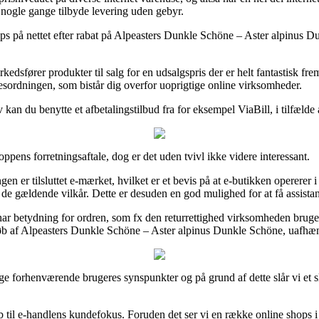
a nogle gange tilbyde levering uden gebyr.
ops på nettet efter rabat på Alpeasters Dunkle Schöne – Aster alpinus 
ører produkter til salg for en udsalgspris der er helt fantastisk frem
lsesordningen, som bistår dig overfor uoprigtige online virksomheder.
kan du benytte et afbetalingstilbud fra for eksempel ViaBill, i tilfælde 
pens forretningsaftale, dog er det uden tvivl ikke videre interessant.
gen er tilsluttet e-mærket, hvilket er et bevis på at e-butikken operere
 for de gældende vilkår. Dette er desuden en god mulighed for at få assis
 har betydning for ordren, som fx den returrettighed virksomheden bruge
t køb af Alpeasters Dunkle Schöne – Aster alpinus Dunkle Schöne, uafhæ
ange forhenværende brugeres synspunkter og på grund af dette slår vi et s
 til e-handlens kundefokus. Foruden det ser vi en række online shops 