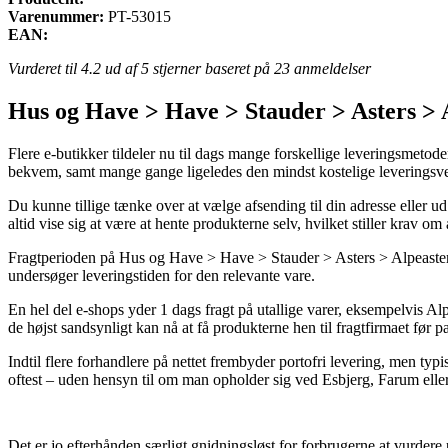
Varenummer:
PT-53015
EAN:
Vurderet til
4.2
ud af 5 stjerner baseret på
23
anmeldelser
Hus og Have > Have > Stauder > Asters > 
Flere e-butikker tildeler nu til dags mange forskellige leveringsmeto
bekvem, samt mange gange ligeledes den mindst kostelige leveringsv
Du kunne tillige tænke over at vælge afsending til din adresse eller ud
altid vise sig at være at hente produkterne selv, hvilket stiller krav o
Fragtperioden på Hus og Have > Have > Stauder > Asters > Alpeasters 
undersøger leveringstiden for den relevante vare.
En hel del e-shops yder 1 dags fragt på utallige varer, eksempelvis Al
de højst sandsynligt kan nå at få produkterne hen til fragtfirmaet før pa
Indtil flere forhandlere på nettet frembyder portofri levering, men typ
oftest – uden hensyn til om man opholder sig ved Esbjerg, Farum eller S
Det er jo efterhånden særligt gnidningsløst for forbrugerne at vurdere 