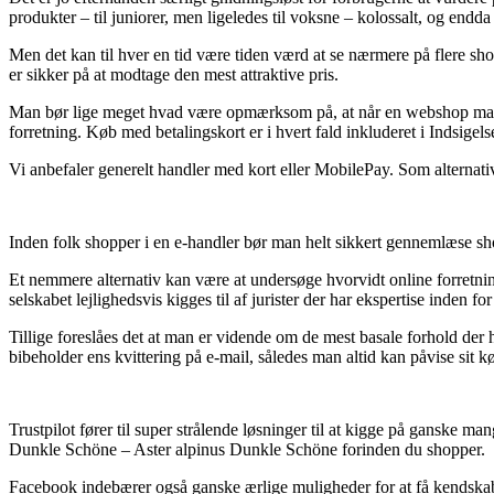
produkter – til juniorer, men ligeledes til voksne – kolossalt, og endd
Men det kan til hver en tid være tiden værd at se nærmere på flere sh
er sikker på at modtage den mest attraktive pris.
Man bør lige meget hvad være opmærksom på, at når en webshop markedsf
forretning. Køb med betalingskort er i hvert fald inkluderet i Indsige
Vi anbefaler generelt handler med kort eller MobilePay. Som alternativ 
Inden folk shopper i en e-handler bør man helt sikkert gennemlæse shop
Et nemmere alternativ kan være at undersøge hvorvidt online forretnin
selskabet lejlighedsvis kigges til af jurister der har ekspertise inden
Tillige foreslåes det at man er vidende om de mest basale forhold der
bibeholder ens kvittering på e-mail, således man altid kan påvise si
Trustpilot fører til super strålende løsninger til at kigge på ganske m
Dunkle Schöne – Aster alpinus Dunkle Schöne forinden du shopper.
Facebook indebærer også ganske ærlige muligheder for at få kendskab