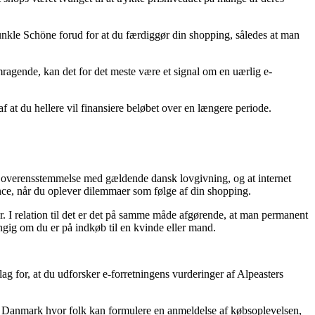
Dunkle Schöne forud for at du færdiggør din shopping, således at man
ragende, kan det for det meste være et signal om en uærlig e-
af at du hellere vil finansiere beløbet over en længere periode.
r i overensstemmelse med gældende dansk lovgivning, og at internet
tance, når du oplever dilemmaer som følge af din shopping.
r. I relation til det er det på samme måde afgørende, at man permanent
ngig om du er på indkøb til en kvinde eller mand.
lag for, at du udforsker e-forretningens vurderinger af Alpeasters
i Danmark hvor folk kan formulere en anmeldelse af købsoplevelsen,