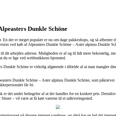
Alpeasters Dunkle Schöne
der. En der er meget populær er nu om dage pakkeshops, og så afhenter d
ersion ved køb af Alpeasters Dunkle Schöne – Aster alpinus Dunkle Sc
 til dit arbejdes adresse. Muligheden er af og til lidt mere bekostelig,
m at du er lige ved webbutikkens hjemsted.
Dunkle Schöne er virkelig afgørende i tilfælde af at man mangler dine
peasters Dunkle Schöne – Aster alpinus Dunkle Schöne, som påkræver at b
kkepersonalet får fri.
isk er det under betingelse af at der handles for en konkret pris. Derud
truer – vil være at få kørt varerne til et udleveringssted.
prisniveauet på diverse internet varehuse, og altså har en hel del interne