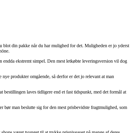
u blot din pakke når du har mulighed for det. Muligheden er jo yderst
höne.
 men endda ekstremt simpel. Den mest letkøbte leveringsversion vil dog
 nye produkter omgående, så derfor er det jo relevant at man
estillingen laves tidligere end et fast tidspunkt, med det formål at
over bør man beslutte sig for den mest prisbevidste fragtmulighed, som
t shops været tvunget til at trykke prisniveauet på mange af deres