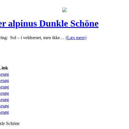
er alpinus Dunkle Schöne
cering: Sol – i veldrænet, men ikke…
(Læs mere)
Link
esøg
esøg
esøg
esøg
esøg
esøg
esøg
kle Schöne