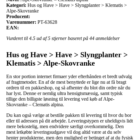
Kategori:
Hus og Have > Have > Slyngplanter > Klematis >
Alpe-Skovranke
Producent:
Varenummer:
PT-63628
EAN:
Vurderet til
4.5
ud af 5 stjerner baseret på
44
anmeldelser
Hus og Have > Have > Slyngplanter >
Klematis > Alpe-Skovranke
En stor portion internet firmaer yder efterhånden et bredt udvalg
af fragtmetoder. En af de mest benyttede er lige nu at få bragt
ordren til en pakkeshop, og så afhenter du blot din ordre når du
har lyst. Denne er nemlig ultra hensigtsmæssig, samt typisk
tillige den billigste løsning til levering ved køb af Alpe-
Skovranke – Clematis alpina.
Du kan også vælge at bestille pakken til levering til hvor du bor
eller til adressen på dit arbejde. Leveringstypen er uheldigvis lidt
mere bekostelig, men endvidere særligt overkommelig. Den
mest letkøbte leveringsudgave vil dog altid være at du selv
henter produkterne, men den mulighed er betinget af at du fysisk