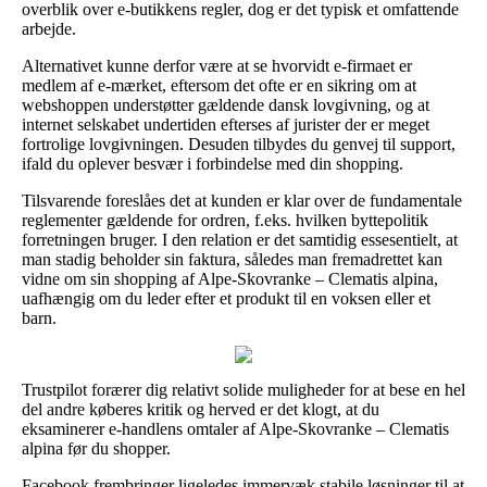
overblik over e-butikkens regler, dog er det typisk et omfattende
arbejde.
Alternativet kunne derfor være at se hvorvidt e-firmaet er
medlem af e-mærket, eftersom det ofte er en sikring om at
webshoppen understøtter gældende dansk lovgivning, og at
internet selskabet undertiden efterses af jurister der er meget
fortrolige lovgivningen. Desuden tilbydes du genvej til support,
ifald du oplever besvær i forbindelse med din shopping.
Tilsvarende foreslåes det at kunden er klar over de fundamentale
reglementer gældende for ordren, f.eks. hvilken byttepolitik
forretningen bruger. I den relation er det samtidig essesentielt, at
man stadig beholder sin faktura, således man fremadrettet kan
vidne om sin shopping af Alpe-Skovranke – Clematis alpina,
uafhængig om du leder efter et produkt til en voksen eller et
barn.
Trustpilot forærer dig relativt solide muligheder for at bese en hel
del andre køberes kritik og herved er det klogt, at du
eksaminerer e-handlens omtaler af Alpe-Skovranke – Clematis
alpina før du shopper.
Facebook frembringer ligeledes immervæk stabile løsninger til at