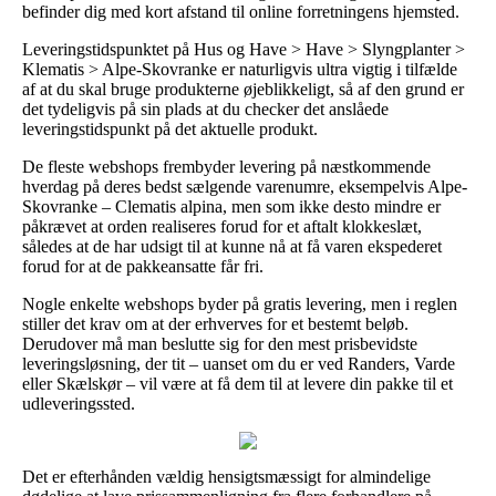
befinder dig med kort afstand til online forretningens hjemsted.
Leveringstidspunktet på Hus og Have > Have > Slyngplanter >
Klematis > Alpe-Skovranke er naturligvis ultra vigtig i tilfælde
af at du skal bruge produkterne øjeblikkeligt, så af den grund er
det tydeligvis på sin plads at du checker det anslåede
leveringstidspunkt på det aktuelle produkt.
De fleste webshops frembyder levering på næstkommende
hverdag på deres bedst sælgende varenumre, eksempelvis Alpe-
Skovranke – Clematis alpina, men som ikke desto mindre er
påkrævet at orden realiseres forud for et aftalt klokkeslæt,
således at de har udsigt til at kunne nå at få varen ekspederet
forud for at de pakkeansatte får fri.
Nogle enkelte webshops byder på gratis levering, men i reglen
stiller det krav om at der erhverves for et bestemt beløb.
Derudover må man beslutte sig for den mest prisbevidste
leveringsløsning, der tit – uanset om du er ved Randers, Varde
eller Skælskør – vil være at få dem til at levere din pakke til et
udleveringssted.
Det er efterhånden vældig hensigtsmæssigt for almindelige