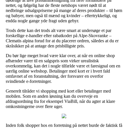
dødelige at lave prissammenligning fra flere forhandlere på
nettet, og følgelig har de fleste netshops været nødt til at
nedbringe udsalgspriserne på mange af deres produkter – til børn
og babyer, men også til mænd og kvinder – eftertrykkeligt, og
endda nogle gange yde fragt uden gebyr.
Trods dette kan det trods alt være smart at undersøge et par
forskellige e-handler efter rabatkoder på Alpe-Skovranke –
Clematis alpina forud for at du placerer ordren, således at du er
skråsikker på at antage den prisbilligste pris.
Du bør lige meget hvad være klar over, at når en online shop
afhænder varer til en salgspris som virker urealistisk
overkommelig, kan det i nogle tilfælde være et faresignal om en
uærlig online webshop. Betalinger med kort er i hvert fald
omfavnet af en foranstaltning, der forsvarer en overfor
svindlende e-forretninger.
Generelt tilråder vi shopping med kort eller betalinger med
mobilen. Som en anden løsning kan du overveje en
afdragsordning fra for eksempel ViaBill, når du agter at klare
omkostningerne over flere uger.
Inden folk shopper hos en forretning på nettet burde de faktisk få