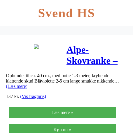
Svend HS
Alpe-
Skovranke –
Clematis
Opbundet til ca. 40 cm., med potte 1-3 meter, krybende –
alpina
klatrende skud Blåviolette 2-5 cm lange smukke nikkende…
(Læs mere)
137
kr.
(Vis fragtpris)
Læs mere »
Køb nu »