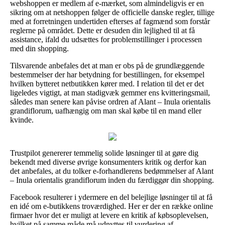
webshoppen er medlem af e-mærket, som almindeligvis er en
sikring om at netshoppen følger de officielle danske regler, tillige
med at forretningen undertiden efterses af fagmænd som forstår
reglerne på området. Dette er desuden din lejlighed til at få
assistance, ifald du udsættes for problemstillinger i processen
med din shopping.
Tilsvarende anbefales det at man er obs på de grundlæggende
bestemmelser der har betydning for bestillingen, for eksempel
hvilken bytteret netbutikken kører med. I relation til det er det
ligeledes vigtigt, at man stadigvæk gemmer ens kvitteringsmail,
således man senere kan påvise ordren af Alant – Inula orientalis
grandiflorum, uafhængig om man skal købe til en mand eller
kvinde.
Trustpilot genererer temmelig solide løsninger til at gøre dig
bekendt med diverse øvrige konsumenters kritik og derfor kan
det anbefales, at du tolker e-forhandlerens bedømmelser af Alant
– Inula orientalis grandiflorum inden du færdiggør din shopping.
Facebook resulterer i ydermere en del belejlige løsninger til at få
en idé om e-butikkens troværdighed. Her er der en række online
firmaer hvor det er muligt at levere en kritik af købsoplevelsen,
hvilket på samme måde må udnyttes til vurdering af