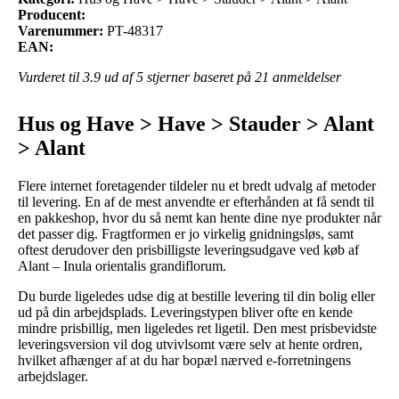
Producent:
Varenummer:
PT-48317
EAN:
Vurderet til
3.9
ud af 5 stjerner baseret på
21
anmeldelser
Hus og Have > Have > Stauder > Alant
> Alant
Flere internet foretagender tildeler nu et bredt udvalg af metoder
til levering. En af de mest anvendte er efterhånden at få sendt til
en pakkeshop, hvor du så nemt kan hente dine nye produkter når
det passer dig. Fragtformen er jo virkelig gnidningsløs, samt
oftest derudover den prisbilligste leveringsudgave ved køb af
Alant – Inula orientalis grandiflorum.
Du burde ligeledes udse dig at bestille levering til din bolig eller
ud på din arbejdsplads. Leveringstypen bliver ofte en kende
mindre prisbillig, men ligeledes ret ligetil. Den mest prisbevidste
leveringsversion vil dog utvivlsomt være selv at hente ordren,
hvilket afhænger af at du har bopæl nærved e-forretningens
arbejdslager.