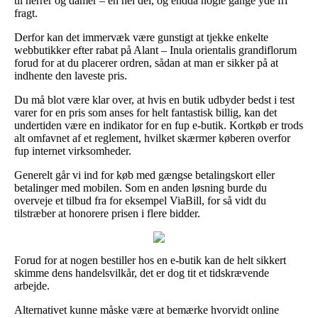
til herrer og damer – en hel del, og endda nogle gange yde fri
fragt.
Derfor kan det immervæk være gunstigt at tjekke enkelte
webbutikker efter rabat på Alant – Inula orientalis grandiflorum
forud for at du placerer ordren, sådan at man er sikker på at
indhente den laveste pris.
Du må blot være klar over, at hvis en butik udbyder bedst i test
varer for en pris som anses for helt fantastisk billig, kan det
undertiden være en indikator for en fup e-butik. Kortkøb er trods
alt omfavnet af et reglement, hvilket skærmer køberen overfor
fup internet virksomheder.
Generelt går vi ind for køb med gængse betalingskort eller
betalinger med mobilen. Som en anden løsning burde du
overveje et tilbud fra for eksempel ViaBill, for så vidt du
tilstræber at honorere prisen i flere bidder.
Forud for at nogen bestiller hos en e-butik kan de helt sikkert
skimme dens handelsvilkår, det er dog tit et tidskrævende
arbejde.
Alternativet kunne måske være at bemærke hvorvidt online