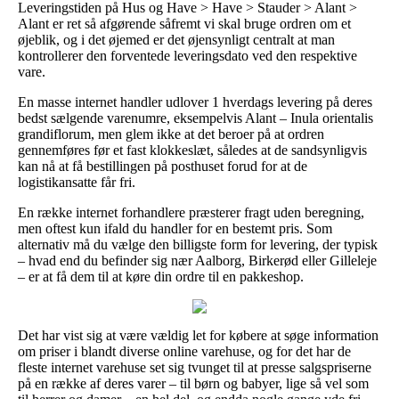
Leveringstiden på Hus og Have > Have > Stauder > Alant >
Alant er ret så afgørende såfremt vi skal bruge ordren om et
øjeblik, og i det øjemed er det øjensynligt centralt at man
kontrollerer den forventede leveringsdato ved den respektive
vare.
En masse internet handler udlover 1 hverdags levering på deres
bedst sælgende varenumre, eksempelvis Alant – Inula orientalis
grandiflorum, men glem ikke at det beroer på at ordren
gennemføres før et fast klokkeslæt, således at de sandsynligvis
kan nå at få bestillingen på posthuset forud for at de
logistikansatte får fri.
En række internet forhandlere præsterer fragt uden beregning,
men oftest kun ifald du handler for en bestemt pris. Som
alternativ må du vælge den billigste form for levering, der typisk
– hvad end du befinder sig nær Aalborg, Birkerød eller Gilleleje
– er at få dem til at køre din ordre til en pakkeshop.
Det har vist sig at være vældig let for købere at søge information
om priser i blandt diverse online varehuse, og for det har de
fleste internet varehuse set sig tvunget til at presse salgspriserne
på en række af deres varer – til børn og babyer, lige så vel som