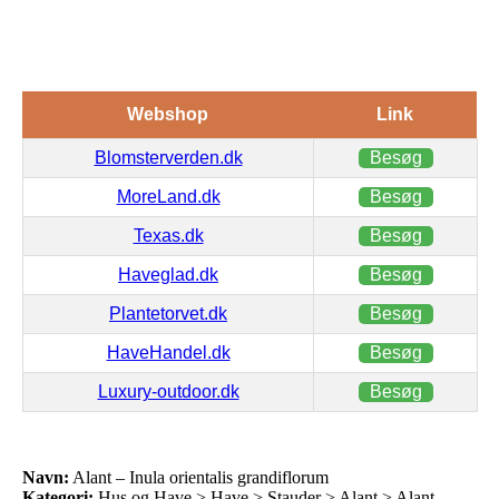
Webshop
Link
Blomsterverden.dk
Besøg
MoreLand.dk
Besøg
Texas.dk
Besøg
Haveglad.dk
Besøg
Plantetorvet.dk
Besøg
HaveHandel.dk
Besøg
Luxury-outdoor.dk
Besøg
Navn:
Alant – Inula orientalis grandiflorum
Kategori:
Hus og Have > Have > Stauder > Alant > Alant