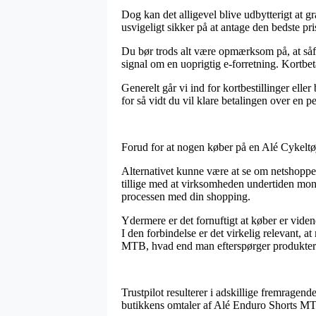
Dog kan det alligevel blive udbytterigt at g
usvigeligt sikker på at antage den bedste pri
Du bør trods alt være opmærksom på, at såfre
signal om en uoprigtig e-forretning. Kortbeta
Generelt går vi ind for kortbestillinger el
for så vidt du vil klare betalingen over en p
Forud for at nogen køber på en Alé Cykeltøj
Alternativet kunne være at se om netshoppen
tillige med at virksomheden undertiden monit
processen med din shopping.
Ydermere er det fornuftigt at køber er viden
I den forbindelse er det virkelig relevant, 
MTB, hvad end man efterspørger produkter t
Trustpilot resulterer i adskillige fremragend
butikkens omtaler af Alé Enduro Shorts MTB