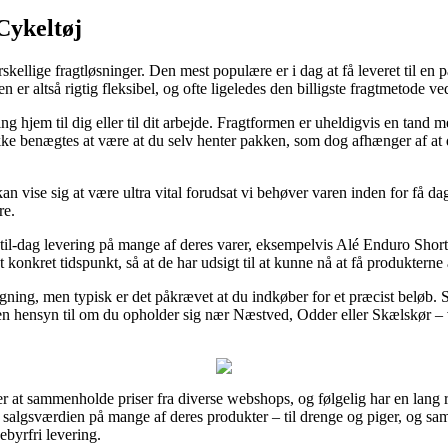
Cykeltøj
rskellige fragtløsninger. Den mest populære er i dag at få leveret til en
den er altså rigtig fleksibel, og ofte ligeledes den billigste fragtmetod
ng hjem til dig eller til dit arbejde. Fragtformen er uheldigvis en tand
ke benægtes at være at du selv henter pakken, som dog afhænger af at d
 vise sig at være ultra vital forudsat vi behøver varen inden for få dag
re.
-til-dag levering på mange af deres varer, eksempelvis Alé Enduro Shor
 konkret tidspunkt, så at de har udsigt til at kunne nå at få produkterne 
gning, men typisk er det påkrævet at du indkøber for et præcist beløb. 
den hensyn til om du opholder sig nær Næstved, Odder eller Skælskør – vil
er at sammenholde priser fra diverse webshops, og følgelig har en lang 
salgsværdien på mange af deres produkter – til drenge og piger, og sa
ebyrfri levering.