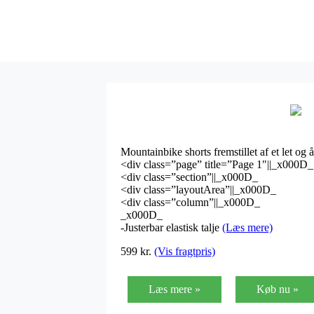
Mountainbike shorts fremstillet af et let 
<div class=”page” title=”Page 1″||_x000D_
<div class=”section”||_x000D_
<div class=”layoutArea”||_x000D_
<div class=”column”||_x000D_
_x000D_
-Justerbar elastisk talje
(Læs mere)
599
kr.
(Vis fragtpris)
Læs mere »
Køb nu »