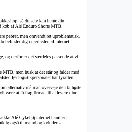
 pakkeshop, så du selv kan hente din
e ved køb af Alé Enduro Shorts MTB.
 mere pebret, men omvendt ret uproblematisk.
u befinder dig i nærheden af internet
e, og derfor er det særdeles passende at vi
ts MTB, men husk at det står og falder med
afsted før logistikpersonalet har fyraften.
Som alternativ må man overveje den billigste
 være at få fragtfirmaet til at levere dine
række Alé Cykeltøj internet handler i
mtidig også til mænd og kvinder –