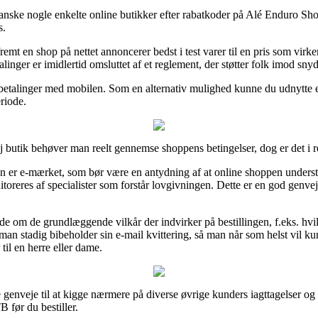
ranske nogle enkelte online butikker efter rabatkoder på Alé Enduro Sho
s.
mt en shop på nettet annoncerer bedst i test varer til en pris som virker
linger er imidlertid omsluttet af et reglement, der støtter folk imod snyd
ler betalinger med mobilen. Som en alternativ mulighed kunne du udnytte 
eriode.
 butik behøver man reelt gennemse shoppens betingelser, dog er det i r
 er e-mærket, som bør være en antydning af at online shoppen understø
oreres af specialister som forstår lovgivningen. Dette er en god genvej 
de om de grundlæggende vilkår der indvirker på bestillingen, f.eks. hvil
at man stadig bibeholder sin e-mail kvittering, så man når som helst vil
il en herre eller dame.
e genveje til at kigge nærmere på diverse øvrige kunders iagttagelser og 
 før du bestiller.