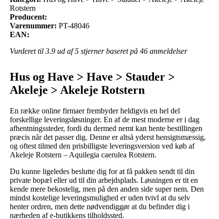
Rotstern
Producent:
Varenummer:
PT-48046
EAN:
Vurderet til
3.9
ud af 5 stjerner baseret på
46
anmeldelser
Hus og Have > Have > Stauder >
Akeleje > Akeleje Rotstern
En række online firmaer frembyder heldigvis en hel del
forskellige leveringsløsninger. En af de mest moderne er i dag
afhentningssteder, fordi du dermed nemt kan hente bestillingen
præcis når det passer dig. Denne er altså yderst hensigtsmæssig,
og oftest tilmed den prisbilligste leveringsversion ved køb af
Akeleje Rotstern – Aquilegia caerulea Rotstern.
Du kunne ligeledes beslutte dig for at få pakken sendt til din
private bopæl eller ud til din arbejdsplads. Løsningen er tit en
kende mere bekostelig, men på den anden side super nem. Den
mindst kostelige leveringsmulighed er uden tvivl at du selv
henter ordren, men dette nødvendiggør at du befinder dig i
nærheden af e-butikkens tilholdssted.