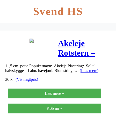
Svend HS
Akeleje
Rotstern –
Aquilegia
11,5 cm. potte Populærnavn: Akeleje Placering: Sol til
caerulea
halvskygge – i alm. havejord. Blomstring: …
(Læs mere)
Rotstern
36
kr.
(Vis fragtpris)
Læs mere »
Køb nu »