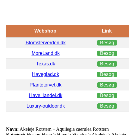
Webshop
Link
Blomsterverden.dk
Besøg
MoreLand.dk
Besøg
Texas.dk
Besøg
Haveglad.dk
Besøg
Plantetorvet.dk
Besøg
HaveHandel.dk
Besøg
Luxury-outdoor.dk
Besøg
Navn:
Akeleje Rotstern – Aquilegia caerulea Rotstern
Kategori:
Hus og Have > Have > Stauder > Akeleje > Akeleje