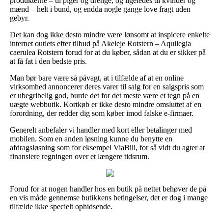
produkterne – til piger og drenge, og ligeledes til kvinder og
mænd – helt i bund, og endda nogle gange love fragt uden
gebyr.
Det kan dog ikke desto mindre være lønsomt at inspicere enkelte
internet outlets efter tilbud på Akeleje Rotstern – Aquilegia
caerulea Rotstern forud for at du køber, sådan at du er sikker på
at få fat i den bedste pris.
Man bør bare være så påvagt, at i tilfælde af at en online
virksomhed annoncerer deres varer til salg for en salgspris som
er ubegribelig god, burde det for det meste være et tegn på en
uægte webbutik. Kortkøb er ikke desto mindre omsluttet af en
forordning, der redder dig som køber imod falske e-firmaer.
Generelt anbefaler vi handler med kort eller betalinger med
mobilen. Som en anden løsning kunne du benytte en
afdragsløsning som for eksempel ViaBill, for så vidt du agter at
finansiere regningen over et længere tidsrum.
Forud for at nogen handler hos en butik på nettet behøver de på
en vis måde gennemse butikkens betingelser, det er dog i mange
tilfælde ikke specielt ophidsende.