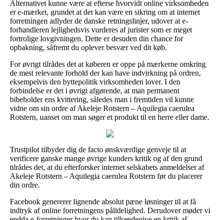
Alternativet kunne være at efterse hvorvidt online virksomheden
er e-mærket, grundet at det kan være en sikring om at internet
forretningen adlyder de danske retningslinjer, udover at e-
forhandleren lejlighedsvis vurderes af jurister som er meget
fortrolige lovgivningen. Dette er desuden din chance for
opbakning, såfremt du oplever besvær ved dit køb.
For øvrigt tilrådes det at køberen er oppe på mærkerne omkring
de mest relevante forhold der kan have indvirkning på ordren,
eksempelvis den byttepolitik virksomheden lover. I den
forbindelse er det i øvrigt afgørende, at man permanent
bibeholder ens kvittering, således man i fremtiden vil kunne
vidne om sin ordre af Akeleje Rotstern – Aquilegia caerulea
Rotstern, uanset om man søger et produkt til en herre eller dame.
Trustpilot tilbyder dig de facto ønskværdige genveje til at
verificere ganske mange øvrige kunders kritik og af den grund
tilrådes det, at du efterforsker internet selskabets anmeldelser af
Akeleje Rotstern – Aquilegia caerulea Rotstern før du placerer
din ordre.
Facebook genererer lignende absolut pæne løsninger til at få
indtryk af online forretningens pålidelighed. Derudover møder vi
endda e-forretninger hvor du kan tilkendegive en kritik af