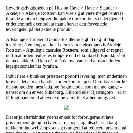
Leveringsdygtigheden på Hus og Have > Have > Stauder >
Akeleje > Akeleje Rotstern kan vise sig at være meget central i
tilfælde af at du behøver din pakke om kort tid, så i det øjemed
er det temmelig centralt at man efterser den forventede
leveringstid på det aktuelle produkt.
Adskillige e-firmaer i Danmark stiller udsigt til dag-til-dag
levering på en lang række af deres varer, eksempelvis Akeleje
Rotstern – Aquilegia caerulea Rotstern, som alligevel er regnet
ud fra at orden realiseres tidligere end et konkret tidspunkt, så at
de med sikkerhed kan nå at få de nye varer ud af døren inden
lagerpersonalet har fyraften.
Indtil flere e-butikker præsterer portofri levering, men undertiden
kræves det at man handler for en konkret pris. Derudover burde
du snuppe den mest letkøbte fragtmetode, som mange gange –
uanset om du er ved Silkeborg, Hillerød eller Bjerringbro – er at
få fragtmanden til at levere dine varer til et afhentningssted.
Det er jo efterhånden yderst enkelt for forbrugerne at lave
prissammenligning på tværs af e-shops, og altså har en lang
række online webshops set sig tvunget til at reducere priserne på