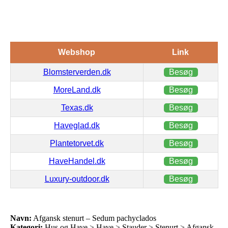
Webshop
Link
Blomsterverden.dk
Besøg
MoreLand.dk
Besøg
Texas.dk
Besøg
Haveglad.dk
Besøg
Plantetorvet.dk
Besøg
HaveHandel.dk
Besøg
Luxury-outdoor.dk
Besøg
Navn:
Afgansk stenurt – Sedum pachyclados
Kategori:
Hus og Have > Have > Stauder > Stenurt > Afgansk