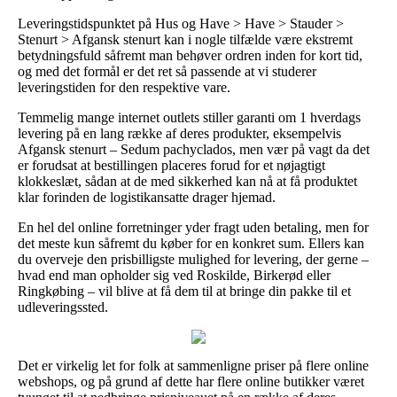
Leveringstidspunktet på Hus og Have > Have > Stauder >
Stenurt > Afgansk stenurt kan i nogle tilfælde være ekstremt
betydningsfuld såfremt man behøver ordren inden for kort tid,
og med det formål er det ret så passende at vi studerer
leveringstiden for den respektive vare.
Temmelig mange internet outlets stiller garanti om 1 hverdags
levering på en lang række af deres produkter, eksempelvis
Afgansk stenurt – Sedum pachyclados, men vær på vagt da det
er forudsat at bestillingen placeres forud for et nøjagtigt
klokkeslæt, sådan at de med sikkerhed kan nå at få produktet
klar forinden de logistikansatte drager hjemad.
En hel del online forretninger yder fragt uden betaling, men for
det meste kun såfremt du køber for en konkret sum. Ellers kan
du overveje den prisbilligste mulighed for levering, der gerne –
hvad end man opholder sig ved Roskilde, Birkerød eller
Ringkøbing – vil blive at få dem til at bringe din pakke til et
udleveringssted.
Det er virkelig let for folk at sammenligne priser på flere online
webshops, og på grund af dette har flere online butikker været