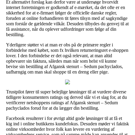
Et alternativt forslag kan derfor være at undersøge hvorvidt
internet forretningen er godkendt af e-mærket, da det ofte er en
sikkerhed for at e-firmaet følger de officielle danske regler,
foruden at online forhandleren tit føres tilsyn med af sagkyndige
som forstår de gældende vilkår. Desuden tilbydes du genvej til at
få assistance, når du oplever udfordringer som følge af din
bestilling.
Yderligere støtter vi at man er obs på de primære regler i
forbindelse med købet, som fx hvilken returneringsret e-shoppen
lover. I den forbindelse er det også relevant, at man altid
opbevarer sin faktura, således man når som helst vil kunne
bevise sin bestilling af Afgansk stenurt – Sedum pachyclados,
uafhængig om man skal shoppe til en dreng eller pige.
Trustpilot fører til super belejlige løsninger til at vurdere diverse
tidligere konsumenters ratings og derved slår vi et slag for, at du
verificerer netshoppens ratings af Afgansk stenurt – Sedum
pachyclados forud for at du lægger din bestilling.
Facebook resulterer i for øvrigt altid gode løsninger til at få et
kig ind i online butikkens kundefokus. Desuden møder vi faktisk
online virksomheder hvor folk kan levere en vurdering af
virksomhedens service, som på samme måde kan anvendes til at