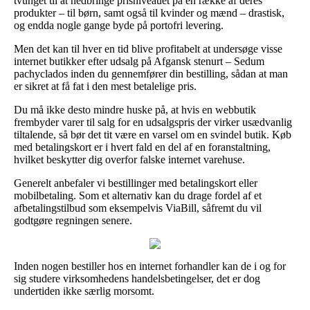
tvunget til at nedbringe prisniveauet på en række af deres
produkter – til børn, samt også til kvinder og mænd – drastisk,
og endda nogle gange byde på portofri levering.
Men det kan til hver en tid blive profitabelt at undersøge visse
internet butikker efter udsalg på Afgansk stenurt – Sedum
pachyclados inden du gennemfører din bestilling, sådan at man
er sikret at få fat i den mest betalelige pris.
Du må ikke desto mindre huske på, at hvis en webbutik
frembyder varer til salg for en udsalgspris der virker usædvanlig
tiltalende, så bør det tit være en varsel om en svindel butik. Køb
med betalingskort er i hvert fald en del af en foranstaltning,
hvilket beskytter dig overfor falske internet varehuse.
Generelt anbefaler vi bestillinger med betalingskort eller
mobilbetaling. Som et alternativ kan du drage fordel af et
afbetalingstilbud som eksempelvis ViaBill, såfremt du vil
godtgøre regningen senere.
Inden nogen bestiller hos en internet forhandler kan de i og for
sig studere virksomhedens handelsbetingelser, det er dog
undertiden ikke særlig morsomt.