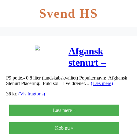
Svend HS
Afgansk
stenurt –
Sedum
P9 potte,- 0,8 liter (landskabskvalitet) Populærnavn: Afghansk
pachyclados
Stenurt Placering: Fuld sol – i veldrænet…
(Læs mere)
36
kr.
(Vis fragtpris)
Læs mere »
Køb nu »