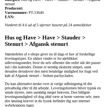
stenurt
Producent:
Varenummer:
PT-53640
EAN:
Vurderet til
4.6
ud af 5 stjerner baseret på
24
anmeldelser
Hus og Have > Have > Stauder >
Stenurt > Afgansk stenurt
Størstedelen af e-shops giver nu til dags et hav af forskellige
leveringstyper. En sikker vinder er for øjeblikket
udleveringssteder, hvor du selv afhenter din ordre når det passer
ind i din kalender. Denne er nemlig ekstremt simpel, samt
desuden derudover den mest betalelige mulighed for fragt ved
køb af Afgansk stenurt – Sedum pachyclados.
Du kan alternativt tænke over at vælge udbringning til din
privatbolig eller til dit arbejde. Leveringsformen bliver typisk en
smule dyrere, men samtidig meget bekvem. Den billigste
leveringsmulighed vil dog altid være at hente varerne selv, men
den løsning kræver at du fysisk befinder dig nær internet
webshoppens lager.