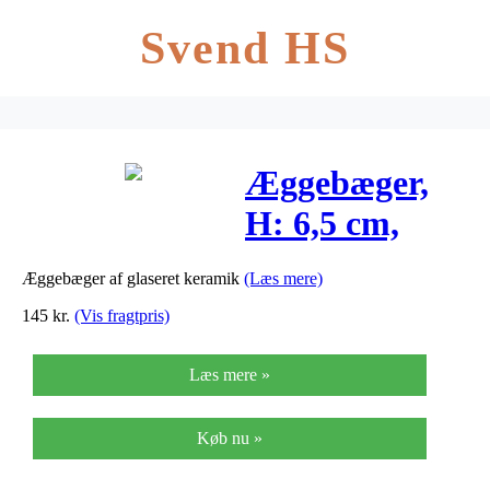
Svend HS
Æggebæger,
H: 6,5 cm,
råhvid, 12stk.
Æggebæger af glaseret keramik
(Læs mere)
145
kr.
(Vis fragtpris)
Læs mere »
Køb nu »