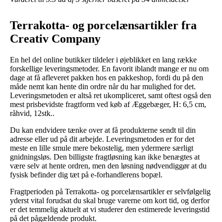
Terrakotta- og porcelænsartikler fra
Creativ Company
En hel del online butikker tildeler i øjeblikket en lang række
forskellige leveringsmetoder. En favorit iblandt mange er nu om
dage at få afleveret pakken hos en pakkeshop, fordi du på den
måde nemt kan hente din ordre når du har mulighed for det.
Leveringsmetoden er altså ret ukompliceret, samt oftest også den
mest prisbevidste fragtform ved køb af Æggebæger, H: 6,5 cm,
råhvid, 12stk..
Du kan endvidere tænke over at få produkterne sendt til din
adresse eller ud på dit arbejde. Leveringsmetoden er for det
meste en lille smule mere bekostelig, men ydermere særligt
gnidningsløs. Den billigste fragtløsning kan ikke benægtes at
være selv at hente ordren, men den løsning nødvendiggør at du
fysisk befinder dig tæt på e-forhandlerens bopæl.
Fragtperioden på Terrakotta- og porcelænsartikler er selvfølgelig
yderst vital forudsat du skal bruge varerne om kort tid, og derfor
er det temmelig aktuelt at vi studerer den estimerede leveringstid
på det pågældende produkt.