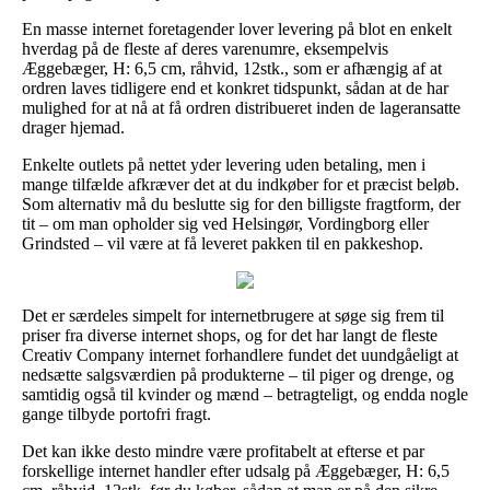
En masse internet foretagender lover levering på blot en enkelt
hverdag på de fleste af deres varenumre, eksempelvis
Æggebæger, H: 6,5 cm, råhvid, 12stk., som er afhængig af at
ordren laves tidligere end et konkret tidspunkt, sådan at de har
mulighed for at nå at få ordren distribueret inden de lageransatte
drager hjemad.
Enkelte outlets på nettet yder levering uden betaling, men i
mange tilfælde afkræver det at du indkøber for et præcist beløb.
Som alternativ må du beslutte sig for den billigste fragtform, der
tit – om man opholder sig ved Helsingør, Vordingborg eller
Grindsted – vil være at få leveret pakken til en pakkeshop.
Det er særdeles simpelt for internetbrugere at søge sig frem til
priser fra diverse internet shops, og for det har langt de fleste
Creativ Company internet forhandlere fundet det uundgåeligt at
nedsætte salgsværdien på produkterne – til piger og drenge, og
samtidig også til kvinder og mænd – betragteligt, og endda nogle
gange tilbyde portofri fragt.
Det kan ikke desto mindre være profitabelt at efterse et par
forskellige internet handler efter udsalg på Æggebæger, H: 6,5