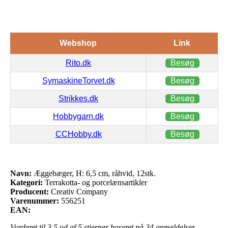
Webshop
Link
Rito.dk
Besøg
SymaskineTorvet.dk
Besøg
Strikkes.dk
Besøg
Hobbygarn.dk
Besøg
CCHobby.dk
Besøg
Navn:
Æggebæger, H: 6,5 cm, råhvid, 12stk.
Kategori:
Terrakotta- og porcelænsartikler
Producent:
Creativ Company
Varenummer:
556251
EAN:
Vurderet til
3.5
ud af 5 stjerner baseret på
34
anmeldelser