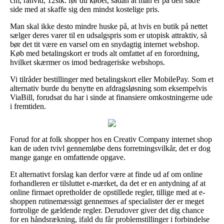
cm, råhvid, 12stk. før du køber, sådan at man er på den sikre
side med at skaffe sig den mindst kostelige pris.
Man skal ikke desto mindre huske på, at hvis en butik på nettet
sælger deres varer til en udsalgspris som er utopisk attraktiv, så
bør det tit være en varsel om en snydagtig internet webshop.
Køb med betalingskort er trods alt omfattet af en forordning,
hvilket skærmer os imod bedrageriske webshops.
Vi tilråder bestillinger med betalingskort eller MobilePay. Som et
alternativ burde du benytte en afdragsløsning som eksempelvis
ViaBill, forudsat du har i sinde at finansiere omkostningerne ude
i fremtiden.
Forud for at folk shopper hos en Creativ Company internet shop
kan de uden tvivl gennemløbe dens forretningsvilkår, det er dog
mange gange en omfattende opgave.
Et alternativt forslag kan derfor være at finde ud af om online
forhandleren er tilsluttet e-mærket, da det er en antydning af at
online firmaet opretholder de opstillede regler, tillige med at e-
shoppen rutinemæssigt gennemses af specialister der er meget
fortrolige de gældende regler. Derudover giver det dig chance
for en håndsrækning, ifald du får problemstillinger i forbindelse