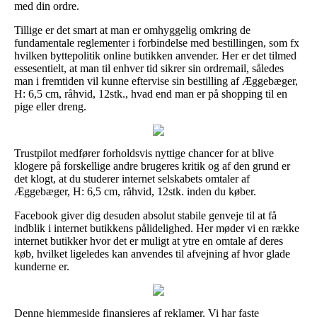
med din ordre.
Tillige er det smart at man er omhyggelig omkring de
fundamentale reglementer i forbindelse med bestillingen, som fx
hvilken byttepolitik online butikken anvender. Her er det tilmed
essesentielt, at man til enhver tid sikrer sin ordremail, således
man i fremtiden vil kunne eftervise sin bestilling af Æggebæger,
H: 6,5 cm, råhvid, 12stk., hvad end man er på shopping til en
pige eller dreng.
Trustpilot medfører forholdsvis nyttige chancer for at blive
klogere på forskellige andre brugeres kritik og af den grund er
det klogt, at du studerer internet selskabets omtaler af
Æggebæger, H: 6,5 cm, råhvid, 12stk. inden du køber.
Facebook giver dig desuden absolut stabile genveje til at få
indblik i internet butikkens pålidelighed. Her møder vi en række
internet butikker hvor det er muligt at ytre en omtale af deres
køb, hvilket ligeledes kan anvendes til afvejning af hvor glade
kunderne er.
Denne hjemmeside finansieres af reklamer. Vi har faste