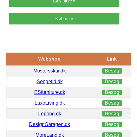
Læs mere »
Køb nu »
Webshop
Link
Mostersskur.dk
Besøg
Sengetid.dk
Besøg
ESfurniture.dk
Besøg
LuxoLiving.dk
Besøg
Lepong.dk
Besøg
DesignGaragen.dk
Besøg
MoreLand.dk
Besøg