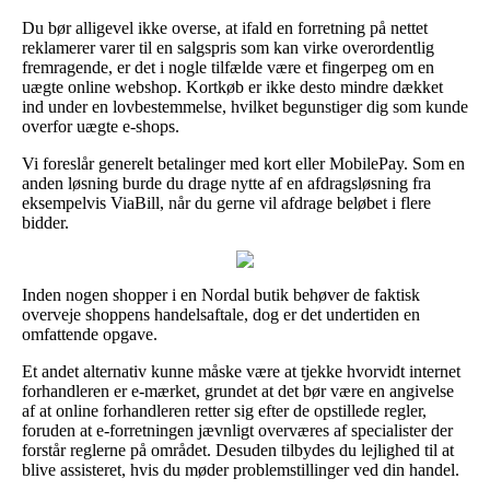
Du bør alligevel ikke overse, at ifald en forretning på nettet
reklamerer varer til en salgspris som kan virke overordentlig
fremragende, er det i nogle tilfælde være et fingerpeg om en
uægte online webshop. Kortkøb er ikke desto mindre dækket
ind under en lovbestemmelse, hvilket begunstiger dig som kunde
overfor uægte e-shops.
Vi foreslår generelt betalinger med kort eller MobilePay. Som en
anden løsning burde du drage nytte af en afdragsløsning fra
eksempelvis ViaBill, når du gerne vil afdrage beløbet i flere
bidder.
Inden nogen shopper i en Nordal butik behøver de faktisk
overveje shoppens handelsaftale, dog er det undertiden en
omfattende opgave.
Et andet alternativ kunne måske være at tjekke hvorvidt internet
forhandleren er e-mærket, grundet at det bør være en angivelse
af at online forhandleren retter sig efter de opstillede regler,
foruden at e-forretningen jævnligt overværes af specialister der
forstår reglerne på området. Desuden tilbydes du lejlighed til at
blive assisteret, hvis du møder problemstillinger ved din handel.