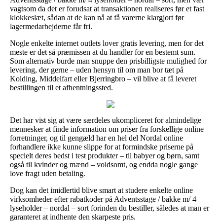
vagtsom da det er forudsat at transaktionen realiseres før et fast
klokkeslæt, sådan at de kan nå at få varerne klargjort før
lagermedarbejderne får fri.
Nogle enkelte internet outlets lover gratis levering, men for det
meste er det så præmissen at du handler for en bestemt sum.
Som alternativ burde man snuppe den prisbilligste mulighed for
levering, der gerne – uden hensyn til om man bor tæt på
Kolding, Middelfart eller Bjerringbro – vil blive at få leveret
bestillingen til et afhentningssted.
Det har vist sig at være særdeles ukompliceret for almindelige
mennesker at finde information om priser fra forskellige online
forretninger, og til gengæld har en hel del Nordal online
forhandlere ikke kunne slippe for at formindske priserne på
specielt deres bedst i test produkter – til babyer og børn, samt
også til kvinder og mænd – voldsomt, og endda nogle gange
love fragt uden betaling.
Dog kan det imidlertid blive smart at studere enkelte online
virksomheder efter rabatkoder på Adventsstage / bakke m/ 4
lyseholder – nordal – sort forinden du bestiller, således at man er
garanteret at indhente den skarpeste pris.