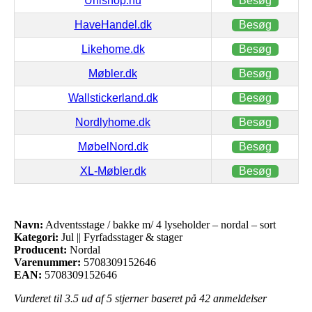
Unishop.nu
Besøg
HaveHandel.dk
Besøg
Likehome.dk
Besøg
Møbler.dk
Besøg
Wallstickerland.dk
Besøg
Nordlyhome.dk
Besøg
MøbelNord.dk
Besøg
XL-Møbler.dk
Besøg
Navn:
Adventsstage / bakke m/ 4 lyseholder – nordal – sort
Kategori:
Jul || Fyrfadsstager & stager
Producent:
Nordal
Varenummer:
5708309152646
EAN:
5708309152646
Vurderet til
3.5
ud af 5 stjerner baseret på
42
anmeldelser