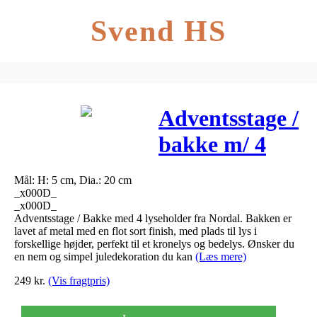
Svend HS
Adventsstage /
bakke m/ 4
lyseholder –
Mål: H: 5 cm, Dia.: 20 cm
nordal – sort
_x000D_
_x000D_
Adventsstage / Bakke med 4 lyseholder fra Nordal. Bakken er
lavet af metal med en flot sort finish, med plads til lys i
forskellige højder, perfekt til et kronelys og bedelys. Ønsker du
en nem og simpel juledekoration du kan
(Læs mere)
249
kr.
(Vis fragtpris)