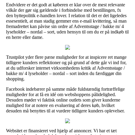
Endvidere er det godt at køberen er klar over de mest relevante
vilkår der gør sig gældende i forbindelse med bestillingen, fx
den byttepolitik e-handlen lover. I relation til det er det ligeledes
essesentielt, at man stadig gemmer ens e-mail kvittering, så man
fremadrettet kan påvise sin ordre af Adventsstage / bakke m/ 4
lyseholder – nordal – sort, uden hensyn til om du er på indkøb til
en herre eller dame.
Trustpilot yder flere pæne muligheder for at inspicere ret mange
tidligere kunders reflektioner og på grund af dette går vi ind for,
at du udforsker internet virksomhedens kritik af Adventsstage /
bakke m/ 4 lyseholder – nordal – sort inden du færdiggør din
shopping.
Facebook indebærer på samme måde fuldstændig fortræffelige
muligheder for at få en idé om webshoppens pålidelighed.
Desuden møder vi faktisk online outlets som giver kunderne
mulighed for at notere en evaluering af deres køb, hvilket
desuden må benyttes til at vurdere tidligere kunders oplevelser.
Websitet er finansieret ved hjælp af annoncer. Vi har et tæt