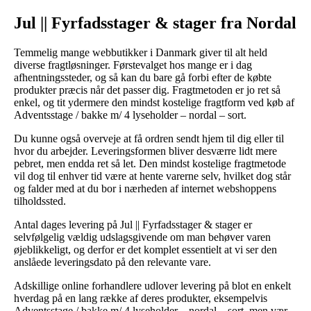
Jul || Fyrfadsstager & stager fra Nordal
Temmelig mange webbutikker i Danmark giver til alt held
diverse fragtløsninger. Førstevalget hos mange er i dag
afhentningssteder, og så kan du bare gå forbi efter de købte
produkter præcis når det passer dig. Fragtmetoden er jo ret så
enkel, og tit ydermere den mindst kostelige fragtform ved køb af
Adventsstage / bakke m/ 4 lyseholder – nordal – sort.
Du kunne også overveje at få ordren sendt hjem til dig eller til
hvor du arbejder. Leveringsformen bliver desværre lidt mere
pebret, men endda ret så let. Den mindst kostelige fragtmetode
vil dog til enhver tid være at hente varerne selv, hvilket dog står
og falder med at du bor i nærheden af internet webshoppens
tilholdssted.
Antal dages levering på Jul || Fyrfadsstager & stager er
selvfølgelig vældig udslagsgivende om man behøver varen
øjeblikkeligt, og derfor er det komplet essentielt at vi ser den
anslåede leveringsdato på den relevante vare.
Adskillige online forhandlere udlover levering på blot en enkelt
hverdag på en lang række af deres produkter, eksempelvis
Adventsstage / bakke m/ 4 lyseholder – nordal – sort, men vær