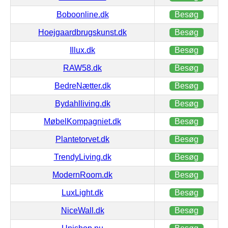
Boboonline.dk
Besøg
Hoejgaardbrugskunst.dk
Besøg
Illux.dk
Besøg
RAW58.dk
Besøg
BedreNætter.dk
Besøg
Bydahlliving.dk
Besøg
MøbelKompagniet.dk
Besøg
Plantetorvet.dk
Besøg
TrendyLiving.dk
Besøg
ModernRoom.dk
Besøg
LuxLight.dk
Besøg
NiceWall.dk
Besøg