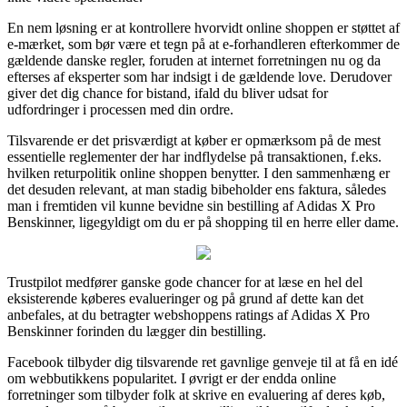
En nem løsning er at kontrollere hvorvidt online shoppen er støttet af
e-mærket, som bør være et tegn på at e-forhandleren efterkommer de
gældende danske regler, foruden at internet forretningen nu og da
efterses af eksperter som har indsigt i de gældende love. Derudover
giver det dig chance for bistand, ifald du bliver udsat for
udfordringer i processen med din ordre.
Tilsvarende er det prisværdigt at køber er opmærksom på de mest
essentielle reglementer der har indflydelse på transaktionen, f.eks.
hvilken returpolitik online shoppen benytter. I den sammenhæng er
det desuden relevant, at man stadig bibeholder ens faktura, således
man i fremtiden vil kunne bevidne sin bestilling af Adidas X Pro
Benskinner, ligegyldigt om du er på shopping til en herre eller dame.
Trustpilot medfører ganske gode chancer for at læse en hel del
eksisterende køberes evalueringer og på grund af dette kan det
anbefales, at du betragter webshoppens ratings af Adidas X Pro
Benskinner forinden du lægger din bestilling.
Facebook tilbyder dig tilsvarende ret gavnlige genveje til at få en idé
om webbutikkens popularitet. I øvrigt er der endda online
forretninger som tilbyder folk at skrive en evaluering af deres køb,