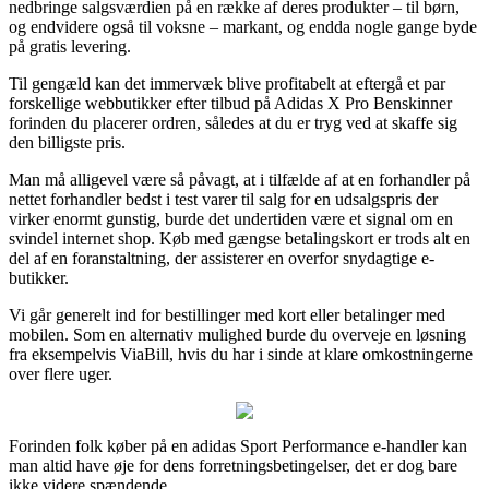
nedbringe salgsværdien på en række af deres produkter – til børn,
og endvidere også til voksne – markant, og endda nogle gange byde
på gratis levering.
Til gengæld kan det immervæk blive profitabelt at eftergå et par
forskellige webbutikker efter tilbud på Adidas X Pro Benskinner
forinden du placerer ordren, således at du er tryg ved at skaffe sig
den billigste pris.
Man må alligevel være så påvagt, at i tilfælde af at en forhandler på
nettet forhandler bedst i test varer til salg for en udsalgspris der
virker enormt gunstig, burde det undertiden være et signal om en
svindel internet shop. Køb med gængse betalingskort er trods alt en
del af en foranstaltning, der assisterer en overfor snydagtige e-
butikker.
Vi går generelt ind for bestillinger med kort eller betalinger med
mobilen. Som en alternativ mulighed burde du overveje en løsning
fra eksempelvis ViaBill, hvis du har i sinde at klare omkostningerne
over flere uger.
Forinden folk køber på en adidas Sport Performance e-handler kan
man altid have øje for dens forretningsbetingelser, det er dog bare
ikke videre spændende.