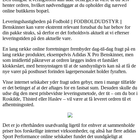
henter ordren, hvilket nødvendiggør at du opholder dig nærved
online butikkens bopæl.
Leveringshastigheden på Fodbold || FODBOLDUDSTYR ||
Benskinner kan være ekstremt relevant forudsat du har behov for
din pakke straks, så derfor er det forholdsvis aktuelt at vi efterser
leveringstiden på den aktuelle vare.
En lang række online forretninger frembyder dag-til-dag fragt på en
lang række produkter, eksempelvis Adidas X Pro Benskinner, men
som imidlertid påkræver at ordren lægges inden et fastslået
klokkeslæt, med hensynstagen til at de sandsynligvis kan nå at få de
nye varer på posthuset forinden lagerpersonalet holder fyraften.
Visse internet selskaber yder fragt uden gebyr, men i mange tilfælde
er det betinget af at der aftages for en fastsat sum. Desuden skulle du
udse dig den mest prisbevidste leveringsmetode, der tit – om du bor i
Roskilde, Thisted eller Haslev – vil være at få leveret ordren til et
afhentningssted.
Det er jo efterhånden usædvanlig ligetil for enhver at sammenholde
priser hos forskellige internet virksomheder, og altså har flere adidas
Sport Performance online selskaber fundet det uundgåeligt at