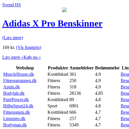
Svend HS
Adidas X Pro Benskinner
(Læs mere)
169
kr.
(Vis fragtpris)
Læs mere »
Køb nu »
Webshop
Produkter
Anmeldelser
Bedømmelse
Lin
MuscleHouse.dk
Kosttilskud
361
4,9
Bes
Fitnessgruppen.dk
Fitness
250
4,9
Bes
Apuls.dk
Fitness
318
4,9
Bes
Bodylab.dk
Fitness
28136
4,85
Bes
PurePower.dk
Kosttilskud
89
4,8
Bes
BilligSport24.dk
Sport
6901
4,8
Bes
Fitnessguru.dk
Kosttilskud
666
4,7
Bes
Linuspro.dk
Fitness
257
4,7
Bes
Bodyman.dk
Fitness
5349
4,7
Bes