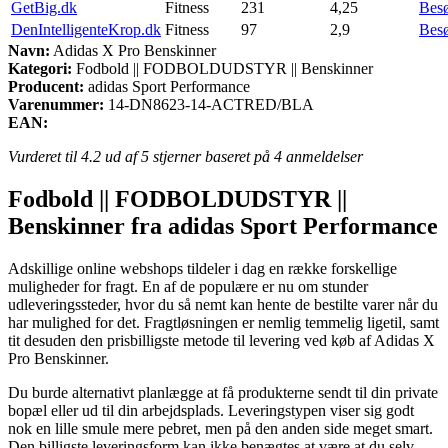
GetBig.dk
Fitness
231
4,25
Bes
DenIntelligenteKrop.dk
Fitness
97
2,9
Bes
Navn:
Adidas X Pro Benskinner
Kategori:
Fodbold || FODBOLDUDSTYR || Benskinner
Producent:
adidas Sport Performance
Varenummer:
14-DN8623-14-ACTRED/BLA
EAN:
Vurderet til
4.2
ud af 5 stjerner baseret på
4
anmeldelser
Fodbold || FODBOLDUDSTYR ||
Benskinner fra adidas Sport Performance
Adskillige online webshops tildeler i dag en række forskellige
muligheder for fragt. En af de populære er nu om stunder
udleveringssteder, hvor du så nemt kan hente de bestilte varer når du
har mulighed for det. Fragtløsningen er nemlig temmelig ligetil, samt
tit desuden den prisbilligste metode til levering ved køb af Adidas X
Pro Benskinner.
Du burde alternativt planlægge at få produkterne sendt til din private
bopæl eller ud til din arbejdsplads. Leveringstypen viser sig godt
nok en lille smule mere pebret, men på den anden side meget smart.
Den billigste leveringsform kan ikke benægtes at være at du selv