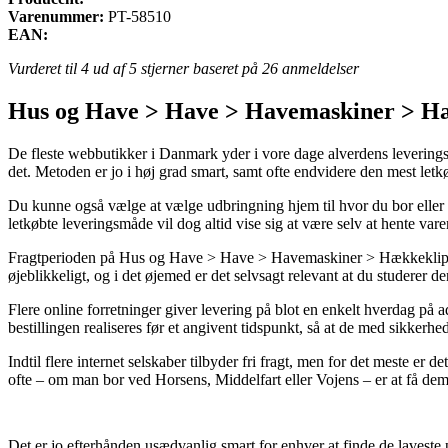
Varenummer:
PT-58510
EAN:
Vurderet til
4
ud af 5 stjerner baseret på
26
anmeldelser
Hus og Have > Have > Havemaskiner > H
De fleste webbutikker i Danmark yder i vore dage alverdens leveringsl
det. Metoden er jo i høj grad smart, samt ofte endvidere den mest 
Du kunne også vælge at vælge udbringning hjem til hvor du bor eller 
letkøbte leveringsmåde vil dog altid vise sig at være selv at hente v
Fragtperioden på Hus og Have > Have > Havemaskiner > Hækkeklipper
øjeblikkeligt, og i det øjemed er det selvsagt relevant at du studerer 
Flere online forretninger giver levering på blot en enkelt hverdag 
bestillingen realiseres før et angivent tidspunkt, så at de med sikkerhed
Indtil flere internet selskaber tilbyder fri fragt, men for det meste er 
ofte – om man bor ved Horsens, Middelfart eller Vojens – er at få dem 
Det er jo efterhånden usædvanlig smart for enhver at finde de laveste pr