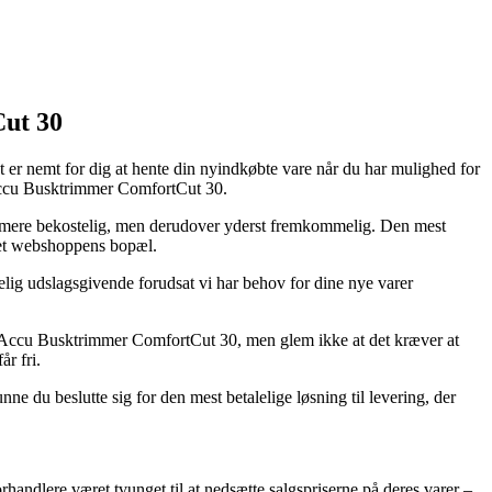
ut 30
 er nemt for dig at hente din nyindkøbte vare når du har mulighed for
 Accu Busktrimmer ComfortCut 30.
lse mere bekostelig, men derudover yderst fremkommelig. Den mest
rnet webshoppens bopæl.
g udslagsgivende forudsat vi har behov for dine nye varer
– Accu Busktrimmer ComfortCut 30, men glem ikke at det kræver at
år fri.
unne du beslutte sig for den mest betalelige løsning til levering, der
orhandlere været tvunget til at nedsætte salgspriserne på deres varer –