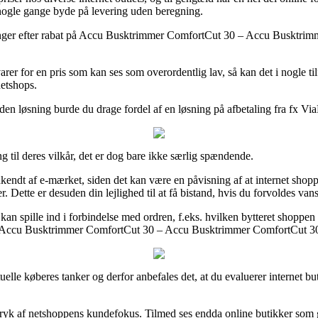
 nogle gange byde på levering uden beregning.
ninger efter rabat på Accu Busktrimmer ComfortCut 30 – Accu Busktrim
 varer for en pris som kan ses som overordentlig lav, så kan det i nogle 
netshops.
en løsning burde du drage fordel af en løsning på afbetaling fra fx Via
ng til deres vilkår, det er dog bare ikke særlig spændende.
endt af e-mærket, siden det kan være en påvisning af at internet shoppe
. Dette er desuden din lejlighed til at få bistand, hvis du forvoldes va
r kan spille ind i forbindelse med ordren, f.eks. hvilken bytteret shoppen
 af Accu Busktrimmer ComfortCut 30 – Accu Busktrimmer ComfortCut 30, 
 aktuelle køberes tanker og derfor anbefales det, at du evaluerer inter
tryk af netshoppens kundefokus. Tilmed ses endda online butikker som