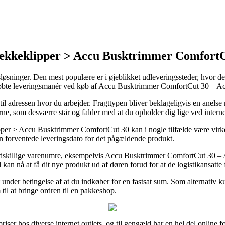
ækkeklipper > Accu Busktrimmer ComfortC
øsninger. Den mest populære er i øjeblikket udleveringssteder, hvor det
letkøbte leveringsmanér ved køb af Accu Busktrimmer ComfortCut 30 –
til adressen hvor du arbejder. Fragttypen bliver beklageligvis en ane
arerne, som desværre står og falder med at du opholder dig lige ved inte
 > Accu Busktrimmer ComfortCut 30 kan i nogle tilfælde være virkeli
den forventede leveringsdato for det pågældende produkt.
på adskillige varenumre, eksempelvis Accu Busktrimmer ComfortCut 30 
 kan nå at få dit nye produkt ud af døren forud for at de logistikansatte f
det under betingelse af at du indkøber for en fastsat sum. Som alternativ k
til at bringe ordren til en pakkeshop.
iser hos diverse internet outlets, og til gengæld har en hel del online f