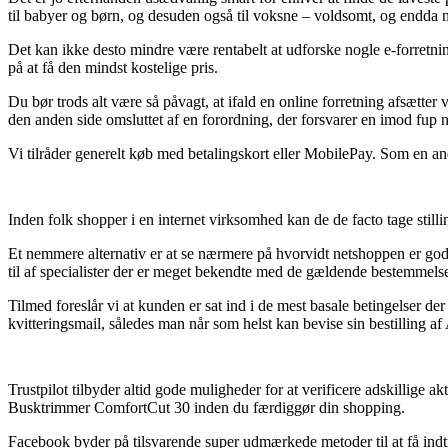
til babyer og børn, og desuden også til voksne – voldsomt, og endda
Det kan ikke desto mindre være rentabelt at udforske nogle e-forret
på at få den mindst kostelige pris.
Du bør trods alt være så påvagt, at ifald en online forretning afsætter
den anden side omsluttet af en forordning, der forsvarer en imod fup 
Vi tilråder generelt køb med betalingskort eller MobilePay. Som en and
Inden folk shopper i en internet virksomhed kan de de facto tage stilli
Et nemmere alternativ er at se nærmere på hvorvidt netshoppen er godk
til af specialister der er meget bekendte med de gældende bestemmelser
Tilmed foreslår vi at kunden er sat ind i de mest basale betingelser de
kvitteringsmail, således man når som helst kan bevise sin bestilling
Trustpilot tilbyder altid gode muligheder for at verificere adskillige
Busktrimmer ComfortCut 30 inden du færdiggør din shopping.
Facebook byder på tilsvarende super udmærkede metoder til at få ind