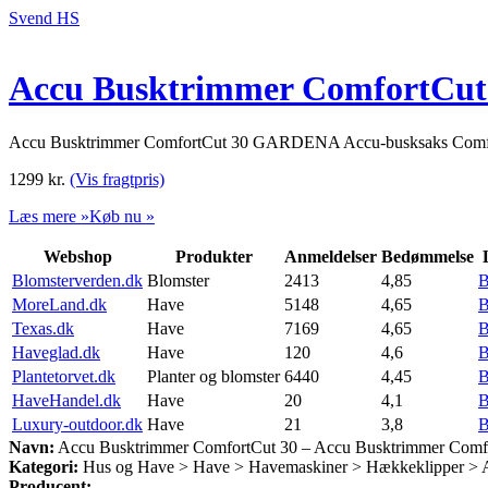
Svend HS
Accu Busktrimmer ComfortCut 
Accu Busktrimmer ComfortCut 30 GARDENA Accu-busksaks ComfortCu
1299
kr.
(Vis fragtpris)
Læs mere »
Køb nu »
Webshop
Produkter
Anmeldelser
Bedømmelse
Blomsterverden.dk
Blomster
2413
4,85
B
MoreLand.dk
Have
5148
4,65
B
Texas.dk
Have
7169
4,65
B
Haveglad.dk
Have
120
4,6
B
Plantetorvet.dk
Planter og blomster
6440
4,45
B
HaveHandel.dk
Have
20
4,1
B
Luxury-outdoor.dk
Have
21
3,8
B
Navn:
Accu Busktrimmer ComfortCut 30 – Accu Busktrimmer Comf
Kategori:
Hus og Have > Have > Havemaskiner > Hækkeklipper > 
Producent: