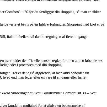
mer ComfortCut 30 før du færdiggør din shopping, så man er sikker
tilfælde være et bevis på en falsk e-forhandler. Shopping med kort er på
Bill, ifald du hellere vil dække regningen af flere omgange.
n overholder de officielle danske regler, foruden at den løbende ses
nskeligheder i processen med din shopping.
 bruger. Her er det også afgørende, at man altid beholder sin
hvad end man leder efter en vare til en dame eller herre.
net butikkens vurderinger af Accu Busktrimmer ComfortCut 30 – Accu
 giver kunderne mulighed for at afgive en bedømmelse af