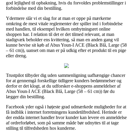
god lejlighed til opbakning, hvis du forvoldes problemstillinger i
forbindelse med din bestilling.
Ydermere slår vi et slag for at man er oppe på mærkerne
omkring de mest vitale reglementer der spiller ind i forbindelse
med handlen, til eksempel hvilken ombytningsret online
shoppen har. I relation til det er det tilmed relevant, at man
stadigvæk beholder ens kvittering, så man en anden gang vil
kunne bevise sit køb af Abus Youn-I ACE (Black Blå, Large (58
– 61 cm)), uanset om man er på udkig efter et produkt til en pige
eller dreng.
Trustpilot tilbyder dig uden sammenligning uafhængige chancer
for at gennemgå forskellige tidligere kunders bedømmelser og
derfor er det klogt, at du udforsker e-shoppens anmeldelser af
Abus Youn-I ACE (Black Blå, Large (58 – 61 cm)) før du
lægger din bestilling.
Facebook yder også i højeste grad udmærkede muligheder for at
få indblik i internet forretningens kundetilfredshed. Herinde er
der endda internet handler hvor kunder kan levere en anmeldelse
af ordreforløbet, som på samme måde bør udnyttes til at tage
stilling til tilfredsheden hos kunderne.