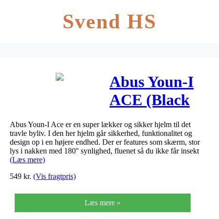
Svend HS
Abus Youn-I
ACE (Black
Blå, Large (58
Abus Youn-I Ace er en super lækker og sikker hjelm til det
– 61 cm))
travle byliv. I den her hjelm går sikkerhed, funktionalitet og
design op i en højere endhed. Der er features som skærm, stor
lys i nakken med 180'' synlighed, fluenet så du ikke får insekt
(Læs mere)
549
kr.
(Vis fragtpris)
Læs mere »