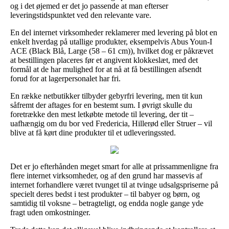
og i det øjemed er det jo passende at man efterser
leveringstidspunktet ved den relevante vare.
En del internet virksomheder reklamerer med levering på blot en
enkelt hverdag på utallige produkter, eksempelvis Abus Youn-I
ACE (Black Blå, Large (58 – 61 cm)), hvilket dog er påkrævet
at bestillingen placeres før et angivent klokkeslæt, med det
formål at de har mulighed for at nå at få bestillingen afsendt
forud for at lagerpersonalet har fri.
En række netbutikker tilbyder gebyrfri levering, men tit kun
såfremt der aftages for en bestemt sum. I øvrigt skulle du
foretrække den mest letkøbte metode til levering, der tit –
uafhængig om du bor ved Fredericia, Hillerød eller Struer – vil
blive at få kørt dine produkter til et udleveringssted.
Det er jo efterhånden meget smart for alle at prissammenligne fra
flere internet virksomheder, og af den grund har massevis af
internet forhandlere været tvunget til at tvinge udsalgspriserne på
specielt deres bedst i test produkter – til babyer og børn, og
samtidig til voksne – betragteligt, og endda nogle gange yde
fragt uden omkostninger.