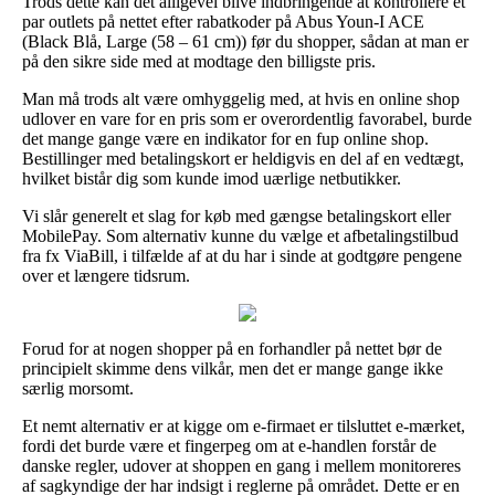
Trods dette kan det alligevel blive indbringende at kontrollere et
par outlets på nettet efter rabatkoder på Abus Youn-I ACE
(Black Blå, Large (58 – 61 cm)) før du shopper, sådan at man er
på den sikre side med at modtage den billigste pris.
Man må trods alt være omhyggelig med, at hvis en online shop
udlover en vare for en pris som er overordentlig favorabel, burde
det mange gange være en indikator for en fup online shop.
Bestillinger med betalingskort er heldigvis en del af en vedtægt,
hvilket bistår dig som kunde imod uærlige netbutikker.
Vi slår generelt et slag for køb med gængse betalingskort eller
MobilePay. Som alternativ kunne du vælge et afbetalingstilbud
fra fx ViaBill, i tilfælde af at du har i sinde at godtgøre pengene
over et længere tidsrum.
Forud for at nogen shopper på en forhandler på nettet bør de
principielt skimme dens vilkår, men det er mange gange ikke
særlig morsomt.
Et nemt alternativ er at kigge om e-firmaet er tilsluttet e-mærket,
fordi det burde være et fingerpeg om at e-handlen forstår de
danske regler, udover at shoppen en gang i mellem monitoreres
af sagkyndige der har indsigt i reglerne på området. Dette er en