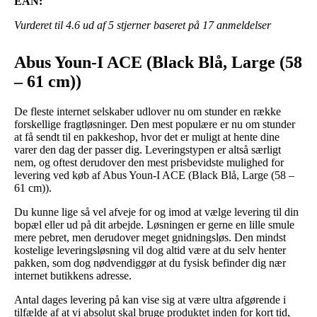
EAN:
Vurderet til
4.6
ud af 5 stjerner baseret på
17
anmeldelser
Abus Youn-I ACE (Black Blå, Large (58
– 61 cm))
De fleste internet selskaber udlover nu om stunder en række
forskellige fragtløsninger. Den mest populære er nu om stunder
at få sendt til en pakkeshop, hvor det er muligt at hente dine
varer den dag der passer dig. Leveringstypen er altså særligt
nem, og oftest derudover den mest prisbevidste mulighed for
levering ved køb af Abus Youn-I ACE (Black Blå, Large (58 –
61 cm)).
Du kunne lige så vel afveje for og imod at vælge levering til din
bopæl eller ud på dit arbejde. Løsningen er gerne en lille smule
mere pebret, men derudover meget gnidningsløs. Den mindst
kostelige leveringsløsning vil dog altid være at du selv henter
pakken, som dog nødvendiggør at du fysisk befinder dig nær
internet butikkens adresse.
Antal dages levering på kan vise sig at være ultra afgørende i
tilfælde af at vi absolut skal bruge produktet inden for kort tid,