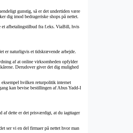
uendeligt gunstig, så er det undertiden være
ækker dig imod bedrageriske shops på nettet.
t afbetalingstilbud fra f.eks. ViaBill, hvis
et er naturligvis et tidskrævende arbejde.
tydning af at online virksomheden opfylder
vilkårene. Derudover giver det dig mulighed
ksempel hvilken returpolitik internet
n gang kan bevise bestillingen af Abus Yadd-I
 af dette er det prisværdigt, at du iagttager
det ser vi en del firmaer på nettet hvor man