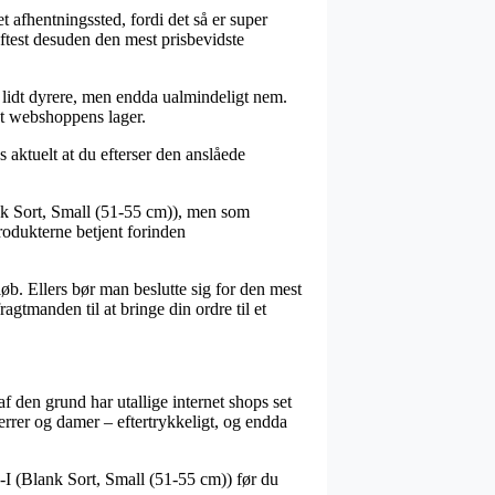
t afhentningssted, fordi det så er super
oftest desuden den mest prisbevidste
t lidt dyrere, men endda ualmindeligt nem.
net webshoppens lager.
s aktuelt at du efterser den anslåede
nk Sort, Small (51-55 cm)), men som
produkterne betjent forinden
løb. Ellers bør man beslutte sig for den mest
agtmanden til at bringe din ordre til et
af den grund har utallige internet shops set
herrer og damer – eftertrykkeligt, og endda
-I (Blank Sort, Small (51-55 cm)) før du