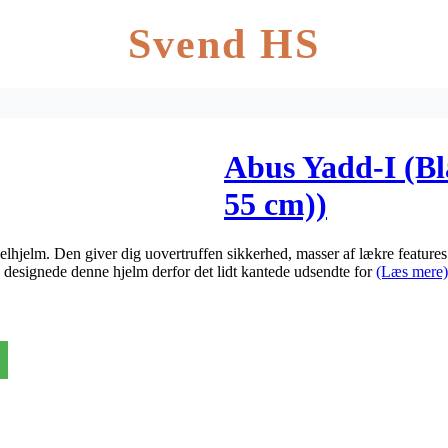
Svend HS
Abus Yadd-I (Bl
55 cm))
lhjelm. Den giver dig uovertruffen sikkerhed, masser af lækre featur
e designede denne hjelm derfor det lidt kantede udsendte for
(Læs mere)