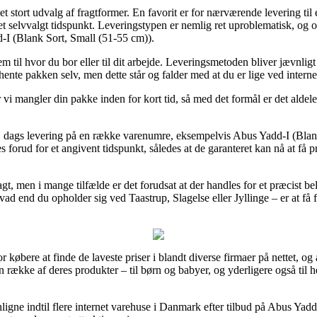
 stort udvalg af fragtformer. En favorit er for nærværende levering til e
 et selvvalgt tidspunkt. Leveringstypen er nemlig ret uproblematisk, og 
-I (Blank Sort, Small (51-55 cm)).
 til hvor du bor eller til dit arbejde. Leveringsmetoden bliver jævnlig
t hente pakken selv, men dette står og falder med at du er lige ved inter
år vi mangler din pakke inden for kort tid, så med det formål er det aldele
 1 dags levering på en række varenumre, eksempelvis Abus Yadd-I (Bla
 forud for et angivent tidspunkt, således at de garanteret kan nå at få 
gt, men i mange tilfælde er det forudsat at der handles for et præcist be
vad end du opholder sig ved Taastrup, Slagelse eller Jyllinge – er at få fr
r købere at finde de laveste priser i blandt diverse firmaer på nettet, og 
en række af deres produkter – til børn og babyer, og yderligere også til 
igne indtil flere internet varehuse i Danmark efter tilbud på Abus Yadd