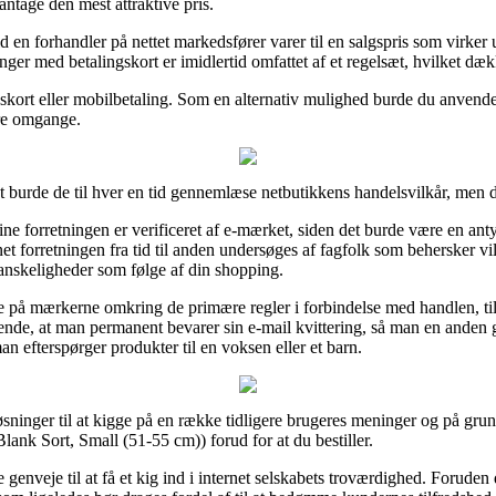
 antage den mest attraktive pris.
en forhandler på nettet markedsfører varer til en salgspris som virker 
linger med betalingskort er imidlertid omfattet af et regelsæt, hvilket d
gskort eller mobilbetaling. Som en alternativ mulighed burde du anvende e
ere omgange.
t burde de til hver en tid gennemlæse netbutikkens handelsvilkår, men d
ine forretningen er verificeret af e-mærket, siden det burde være en an
net forretningen fra tid til anden undersøges af fagfolk som behersker 
anskeligheder som følge af din shopping.
på mærkerne omkring de primære regler i forbindelse med handlen, til e
fgørende, at man permanent bevarer sin e-mail kvittering, så man en ande
n efterspørger produkter til en voksen eller et barn.
 løsninger til at kigge på en række tidligere brugeres meninger og på grund
lank Sort, Small (51-55 cm)) forud for at du bestiller.
genveje til at få et kig ind i internet selskabets troværdighed. Foruden 