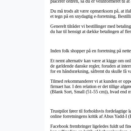
placerer ordren, så du er velinformeret til at
Du må trods alt være opmærksom på, at ifald 
et tegn på en snydagtig e-forretning. Bestil
Generelt tilråder vi bestillinger med betalin
du har til hensigt at dække betalingen af fl
Inden folk shopper på en forretning på nette
Et nemt alternativ kan være at kigge om onl
de gældende danske regler, foruden at inter
for en håndsrækning, såfremt du skulle få v
Tilmed rekommanderer vi at kunden er oppe 
firmaet har. I den relation er det tillige a
(Blank Sort, Small (51-55 cm)), hvad end ma
Trustpilot fører til forholdsvis fordelagtige
online forretningens kritik af Abus Yadd-I (B
Facebook frembringer ligeledes fuldt ud fine 