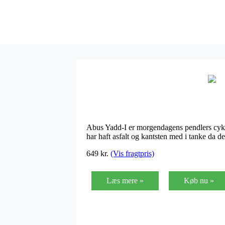
Abus Yadd-I er morgendagens pendlers cyke
har haft asfalt og kantsten med i tanke da d
649
kr.
(Vis fragtpris)
Læs mere »
Køb nu »