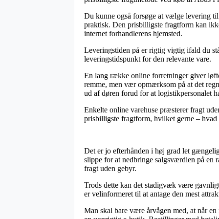
Du kunne også forsøge at vælge levering til 
praktisk. Den prisbilligste fragtform kan ik
internet forhandlerens hjemsted.
Leveringstiden på er rigtig vigtig ifald du s
leveringstidspunkt for den relevante vare.
En lang række online forretninger giver løf
remme, men vær opmærksom på at det regnes u
ud af døren forud for at logistikpersonalet ha
Enkelte online varehuse præsterer fragt ud
prisbilligste fragtform, hvilket gerne – hvad
Det er jo efterhånden i høj grad let gængelig
slippe for at nedbringe salgsværdien på en r
fragt uden gebyr.
Trods dette kan det stadigvæk være gavnligt
er velinformeret til at antage den mest attrak
Man skal bare være årvågen med, at når en net