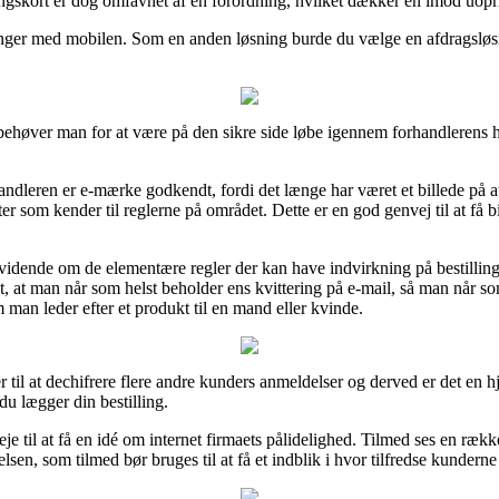
lingskort er dog omfavnet af en forordning, hvilket dækker en imod uopri
alinger med mobilen. Som en anden løsning burde du vælge en afdragsløs
tet behøver man for at være på den sikre side løbe igennem forhandleren
handleren er e-mærke godkendt, fordi det længe har været et billede på 
 som kender til reglerne på området. Dette er en god genvej til at få bi
 vidende om de elementære regler der kan have indvirkning på bestilling
igt, at man når som helst beholder ens kvittering på e-mail, så man når s
man leder efter et produkt til en mand eller kvinde.
er til at dechifrere flere andre kunders anmeldelser og derved er det en 
du lægger din bestilling.
eje til at få en idé om internet firmaets pålidelighed. Tilmed ses en r
en, som tilmed bør bruges til at få et indblik i hvor tilfredse kunderne 