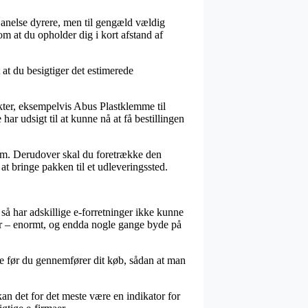
en anelse dyrere, men til gengæld vældig
om at du opholder dig i kort afstand af
 at du besigtiger det estimerede
kter, eksempelvis Abus Plastklemme til
r udsigt til at kunne nå at få bestillingen
sum. Derudover skal du foretrække den
at bringe pakken til et udleveringssted.
 så har adskillige e-forretninger ikke kunne
rrer – enormt, og endda nogle gange byde på
me før du gennemfører dit køb, sådan at man
kan det for det meste være en indikator for