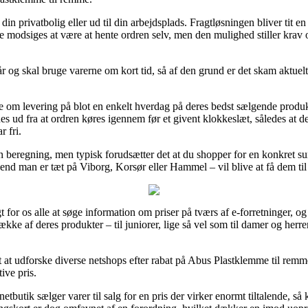
din privatbolig eller ud til din arbejdsplads. Fragtløsningen bliver tit 
ke modsiges at være at hente ordren selv, men den mulighed stiller krav 
tår og skal bruge varerne om kort tid, så af den grund er det skam aktuelt
te om levering på blot en enkelt hverdag på deres bedst sælgende produ
d fra at ordren køres igennem før et givent klokkeslæt, således at de ha
r fri.
en beregning, men typisk forudsætter det at du shopper for en konkret 
 end man er tæt på Viborg, Korsør eller Hammel – vil blive at få dem til 
t for os alle at søge information om priser på tværs af e-forretninger, og
ække af deres produkter – til juniorer, lige så vel som til damer og he
 at udforske diverse netshops efter rabat på Abus Plastklemme til rem
tive pris.
butik sælger varer til salg for en pris der virker enormt tiltalende, så 