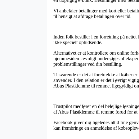
en uoprigtig e-butik. Bestillinger med beta
Vi anbefaler betalinger med kort eller bet
til hensigt at afdrage betalingen over tid.
Inden folk bestiller i en forretning på net
ikke specielt ophidsende.
Alternativet er at kontrollere om online for
hjemmesiden jævnligt undersøges af eksperter
problemstillinger ved din bestilling.
Tilsvarende er det at foretrække at køber er
anvender. I den relation er det i øvrigt vigt
Abus Plastklemme til remme, ligegyldigt om 
Trustpilot medfører en del belejlige løsning
af Abus Plastklemme til remme forud for at 
Facebook giver dig ligeledes altid fine genv
kan frembringe en anmeldelse af købsoplevels