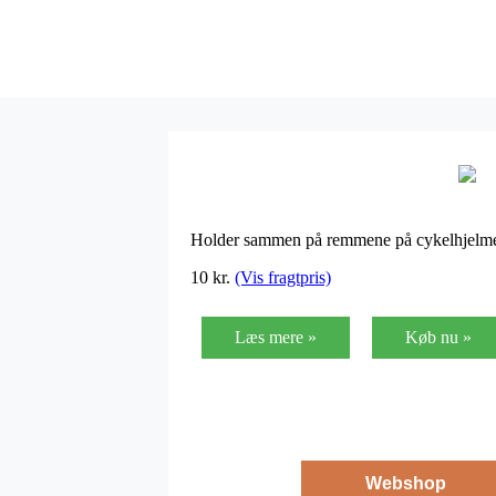
Holder sammen på remmene på cykelhjel
10
kr.
(Vis fragtpris)
Læs mere »
Køb nu »
Webshop