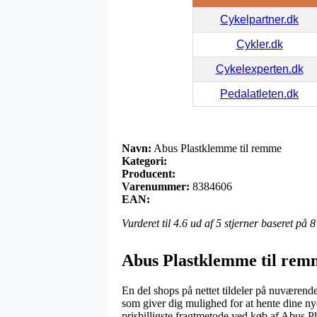
Cykelpartner.dk
Cykler.dk
Cykelexperten.dk
Pedalatleten.dk
Navn:
Abus Plastklemme til remme
Kategori:
Producent:
Varenummer:
8384606
EAN:
Vurderet til
4.6
ud af 5 stjerner baseret på
8
Abus Plastklemme til rem
En del shops på nettet tildeler på nuværend
som giver dig mulighed for at hente dine ny
prisbilligste fragtmetode ved køb af Abus P