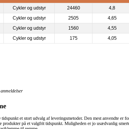
Cykler og udstyr
24460
4,8
Cykler og udstyr
2505
4,65
Cykler og udstyr
1560
4,55
Cykler og udstyr
175
4,05
anmeldelser
me
e tidspunkt et stort udvalg af leveringsmetoder. Den mest anvendte er f
e produkter på et valgfrit tidspunkt. Muligheden er jo usædvanlig smer
lastklemme til remme.