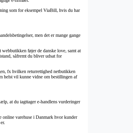
gtige e-firmaer.
ning som for eksempel ViaBill, hvis du har
s handelsbetingelser, men det er mange gange
at webbutikken føjer de danske love, samt at
stand, såfremt du bliver udsat for
en, fx hvilken returrettighed netbutikken
om helst vil kunne vidne om bestillingen af
hjælp, at du iagttager e-handlens vurderinger
ække online varehuse i Danmark hvor kunder
er.