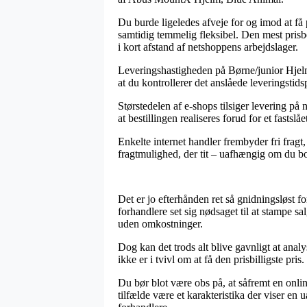
Du burde ligeledes afveje for og imod at få 
samtidig temmelig fleksibel. Den mest prisb
i kort afstand af netshoppens arbejdslager.
Leveringshastigheden på Børne/junior Hjelm
at du kontrollerer det anslåede leveringstid
Størstedelen af e-shops tilsiger levering
at bestillingen realiseres forud for et fastsl
Enkelte internet handler frembyder fri frag
fragtmulighed, der tit – uafhængig om du bor
Det er jo efterhånden ret så gnidningsløst f
forhandlere set sig nødsaget til at stampe s
uden omkostninger.
Dog kan det trods alt blive gavnligt at ana
ikke er i tvivl om at få den prisbilligste pris.
Du bør blot være obs på, at såfremt en onli
tilfælde være et karakteristika der viser en 