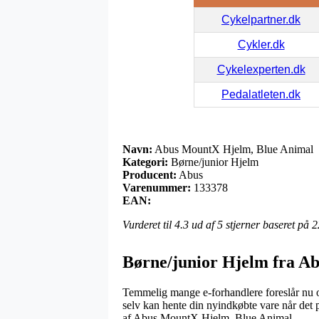
Cykelpartner.dk
Cykler.dk
Cykelexperten.dk
Pedalatleten.dk
Navn:
Abus MountX Hjelm, Blue Animal
Kategori:
Børne/junior Hjelm
Producent:
Abus
Varenummer:
133378
EAN:
Vurderet til
4.3
ud af 5 stjerner baseret på
2
Børne/junior Hjelm fra A
Temmelig mange e-forhandlere foreslår nu om
selv kan hente din nyindkøbte vare når det p
af Abus MountX Hjelm, Blue Animal.