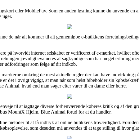
lingskort eller MobilePay. Som en anden løsning kunne du anvende en afd
e uger.
nne de når alt kommer til alt gennemløbe e-butikkens forretningsbetingel
re på hvorvidt internet selskabet er verificeret af e-mærket, hvilket oft
forretningen jævnligt evalueres af sagkyndige som har meget erfaring me
ever udfordringer som følge af dit indkøb.
på mærkerne omkring de mest aktuelle regler der kan have indvirkning på 
e er det i øvrigt vigtigt, at man når som helst bibeholder sin købsbekr
 Animal, hvad end man søger efter varer til en dame eller herre.
genveje til at iagttage diverse forhenværende køberes kritik og af den gr
 Abus MountX Hjelm, Blue Animal forud for at du handler.
ne metoder til at få indtryk af online butikkens troværdighed. Foruden
købsoplevelse, som desuden må anvendes til at tage stilling til hvor gla