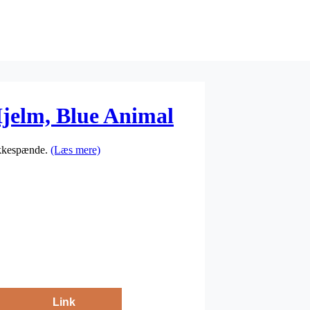
elm, Blue Animal
nakkespænde.
(Læs mere)
Link