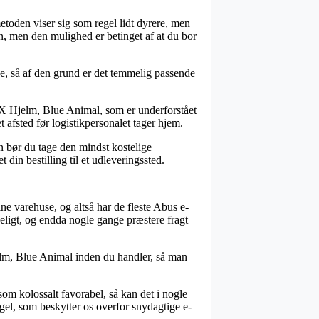
metoden viser sig som regel lidt dyrere, men
n, men den mulighed er betinget af at du bor
e, så af den grund er det temmelig passende
X Hjelm, Blue Animal, som er underforstået
t afsted før logistikpersonalet tager hjem.
n bør du tage den mindst kostelige
din bestilling til et udleveringssted.
ine varehuse, og altså har de fleste Abus e-
deligt, og endda nogle gange præstere fragt
jelm, Blue Animal inden du handler, så man
om kolossalt favorabel, så kan det i nogle
egel, som beskytter os overfor snydagtige e-