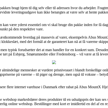
pakken bragt hjem til dig selv eller til adressen hvor du arbejder. Fragt
evidste leveringsudgave kan ikke benægtes at være selv at hente pakke
 kan være yderst essentiel om vi skal bruge din pakke inden for få dag
spunkt på den respektive vare.
 på næstkommende hverdag på massevis af varer, eksempelvis Abus Mount
ået klokkeslæt, med det formål at de garanteret kan nå at få varerne skippe
t, men typisk forudsætter det at man handler for en konkret sum. Desude
 tæt på Esbjerg, Smørumnedre eller Fredensborg – vil være at få leveret 
or almindelige mennesker at vurdere prisniveauet i blandt forskellige onl
algspriserne på varerne – til piger og drenge, men også til voksne – bety
lysere flere internet varehuse i Danmark efter rabat på Abus MountX H
ne webshop markedsfører deres produkter til en udsalgspris der kan ses s
uærlig online webshop. Bestillinger med kort er imidlertid en del af en r