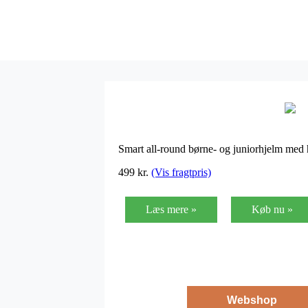
Smart all-round børne- og juniorhjelm med
499
kr.
(Vis fragtpris)
Læs mere »
Køb nu »
Webshop