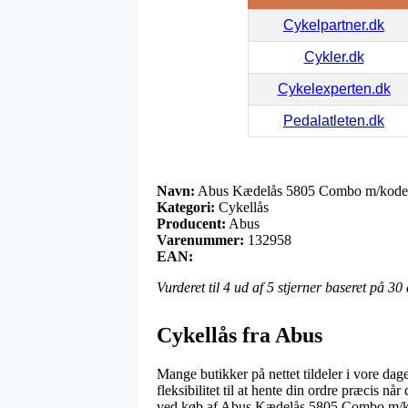
Cykelpartner.dk
Cykler.dk
Cykelexperten.dk
Pedalatleten.dk
Navn:
Abus Kædelås 5805 Combo m/kode
Kategori:
Cykellås
Producent:
Abus
Varenummer:
132958
EAN:
Vurderet til
4
ud af 5 stjerner baseret på
30
Cykellås fra Abus
Mange butikker på nettet tildeler i vore dag
fleksibilitet til at hente din ordre præcis n
ved køb af Abus Kædelås 5805 Combo m/k