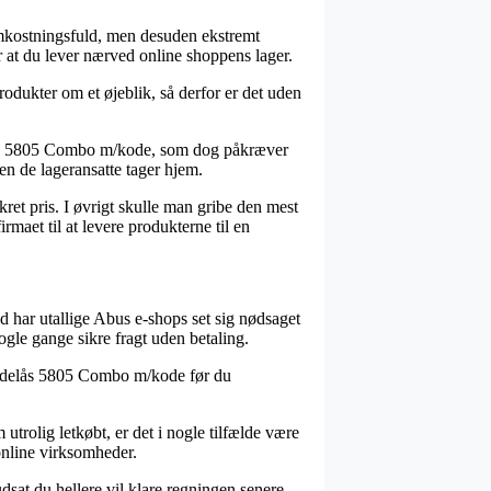
 omkostningsfuld, men desuden ekstremt
r at du lever nærved online shoppens lager.
odukter om et øjeblik, så derfor er det uden
lås 5805 Combo m/kode, som dog påkræver
den de lageransatte tager hjem.
ret pris. I øvrigt skulle man gribe den mest
rmaet til at levere produkterne til en
d har utallige Abus e-shops set sig nødsaget
ogle gange sikre fragt uden betaling.
 Kædelås 5805 Combo m/kode før du
utrolig letkøbt, er det i nogle tilfælde være
online virksomheder.
dsat du hellere vil klare regningen senere.