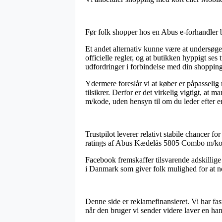
Før folk shopper hos en Abus e-forhandler b
Et andet alternativ kunne være at undersøge 
officielle regler, og at butikken hyppigt ses 
udfordringer i forbindelse med din shopping
Ydermere foreslår vi at køber er påpasselig 
tilsikrer. Derfor er det virkelig vigtigt, a
m/kode, uden hensyn til om du leder efter en
Trustpilot leverer relativt stabile chancer f
ratings af Abus Kædelås 5805 Combo m/ko
Facebook fremskaffer tilsvarende adskillige
i Danmark som giver folk mulighed for at not
Denne side er reklamefinansieret. Vi har fa
når den bruger vi sender videre laver en han