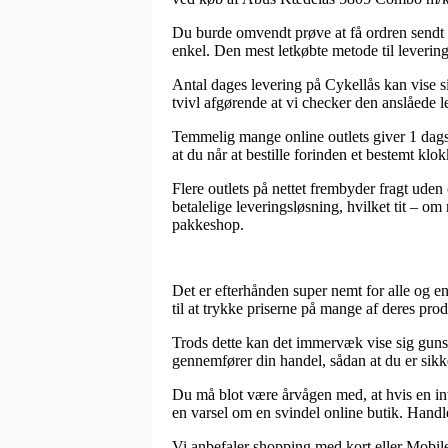
Du burde omvendt prøve at få ordren sendt t
enkel. Den mest letkøbte metode til levering
Antal dages levering på Cykellås kan vise s
tvivl afgørende at vi checker den anslåede l
Temmelig mange online outlets giver 1 da
at du når at bestille forinden et bestemt klo
Flere outlets på nettet frembyder fragt uden
betalelige leveringsløsning, hvilket tit – om
pakkeshop.
Det er efterhånden super nemt for alle og en
til at trykke priserne på mange af deres pro
Trods dette kan det immervæk vise sig guns
gennemfører din handel, sådan at du er sikke
Du må blot være årvågen med, at hvis en inter
en varsel om en svindel online butik. Handl
Vi anbefaler shopping med kort eller MobileP