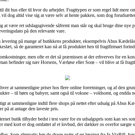
il dit hus eller til hvor du arbejder. Fragttypen er som regel lidt mere
 vil dog altid vise sig at være selv at hente pakken, som dog forudsætte
ig at være ret udslagsgivende såfremt man står og skal bruge dine nye pr
everingsdato på den relevante vare.
gs levering på mange af butikkens produkter, eksempelvis Abus Kæde
kkeslæt, så de garanteret kan nå at få produktet hen til fragtfirmaet forin
 omkostninger, men ofte er det så præmissen at der erhverves for en konk
 man befinder sig nær Horsens, Værløse eller Sorø – vil blive at få fragtfi
hver at sammenligne priser hos flere online forretninger, og af den grun
dukter – til børn og babyer, samt også til voksne – voldsomt, og endda n
tigt at sammenligne indtil flere shops på nettet efter udsalg på Abus
r på at antage den laveste pris.
net butik tilbyder bedst i test varer for en udsalgspris som kan ses som 
er med kort er dog omfattet af et lovbud, der dækker os overfor uægte 
ay. Som alternativ bør du drage nytte af en løsning fra fx ViaBill, foru