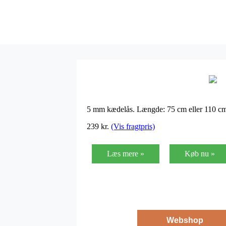
5 mm kædelås. Længde: 75 cm eller 110 c
239
kr.
(Vis fragtpris)
Læs mere »
Køb nu »
Webshop