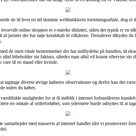
urde de til hver en tid skimme webbutikkens forretningsaftale, dog er d
hvorvidt online shoppen er e-mærke tilsluttet, siden det typisk er en til
til af jurister der har nøje kendskab til vilkårene. Derudover tilbydes du l
.
med de mest vitale bestemmelser der har indflydelse på handlen, til ekse
t man altid bibeholder sin faktura, således man altid vil kunne eftervise
 vare til en mand eller kvinde.
or at iagttage diverse øvrige køberes observationer og derfor kan det være 
de inden du køber.
 værdifulde muligheder for at få indblik i internet forhandlerens kunde
ere en omtale af ordreforløbet, som ydermere burde udnyttes til at tage s
ste samarbejder med massevis af internet handler idet vi promoverer forr
del.