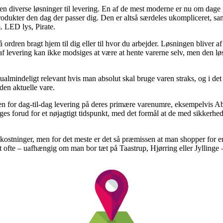
den diverse løsninger til levering. En af de mest moderne er nu om dage 
te produkter den dag der passer dig. Den er altså særdeles ukompliceret, 
 LED lys, Pirate.
ordren bragt hjem til dig eller til hvor du arbejder. Løsningen bliver af 
f levering kan ikke modsiges at være at hente varerne selv, men den løsn
lmindeligt relevant hvis man absolut skal bruge varen straks, og i det 
den aktuelle vare.
eden for dag-til-dag levering på deres primære varenumre, eksempelvis
ges forud for et nøjagtigt tidspunkt, med det formål at de med sikkerhed
mkostninger, men for det meste er det så præmissen at man shopper for en
 ofte – uafhængig om man bor tæt på Taastrup, Hjørring eller Jyllinge – v