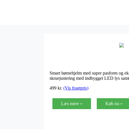
Smart børnehjelm med super pasform og ekstr
skruejustering med indbygget LED lys sa
499
kr.
(Vis fragtpris)
Læs mere »
Køb nu »