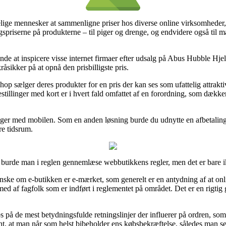
elige mennesker at sammenligne priser hos diverse online virksomheder,
salgspriserne på produkterne – til piger og drenge, og endvidere også ti
nde at inspicere visse internet firmaer efter udsalg på Abus Hubble Hje
råsikker på at opnå den prisbilligste pris.
hop sælger deres produkter for en pris der kan ses som ufattelig attrakt
estillinger med kort er i hvert fald omfattet af en forordning, som dækk
inger med mobilen. Som en anden løsning burde du udnytte en afbetalin
re tidsrum.
k burde man i reglen gennemlæse webbutikkens regler, men det er bare ik
nske om e-butikken er e-mærket, som generelt er en antydning af at onl
 med af fagfolk som er indført i reglementet på området. Det er en rigtig 
bs på de mest betydningsfulde retningslinjer der influerer på ordren, som
levant, at man når som helst bibeholder ens købsbekræftelse, således man 