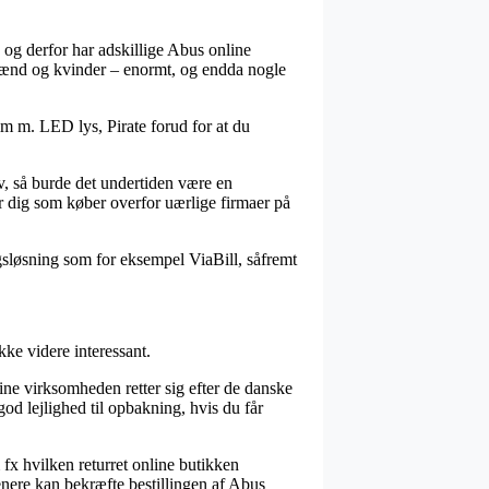
 og derfor har adskillige Abus online
l mænd og kvinder – enormt, og endda nogle
lm m. LED lys, Pirate forud for at du
iv, så burde det undertiden være en
er dig som køber overfor uærlige firmaer på
gsløsning som for eksempel ViaBill, såfremt
ke videre interessant.
ine virksomheden retter sig efter de danske
god lejlighed til opbakning, hvis du får
 fx hvilken returret online butikken
senere kan bekræfte bestillingen af Abus