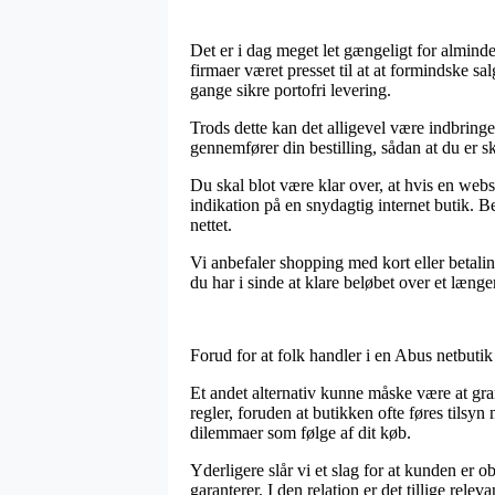
Det er i dag meget let gængeligt for almind
firmaer været presset til at at formindske 
gange sikre portofri levering.
Trods dette kan det alligevel være indbringe
gennemfører din bestilling, sådan at du er sk
Du skal blot være klar over, at hvis en webs
indikation på en snydagtig internet butik. B
nettet.
Vi anbefaler shopping med kort eller betal
du har i sinde at klare beløbet over et længe
Forud for at folk handler i en Abus netbuti
Et andet alternativ kunne måske være at gra
regler, foruden at butikken ofte føres tilsyn
dilemmaer som følge af dit køb.
Yderligere slår vi et slag for at kunden er o
garanterer. I den relation er det tillige re