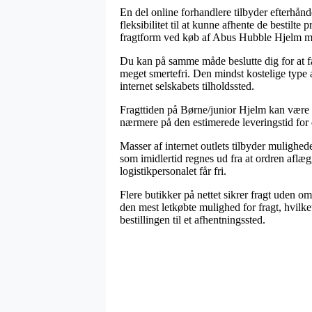
En del online forhandlere tilbyder efterhån
fleksibilitet til at kunne afhente de bestil
fragtform ved køb af Abus Hubble Hjelm m.
Du kan på samme måde beslutte dig for at få 
meget smertefri. Den mindst kostelige type a
internet selskabets tilholdssted.
Fragttiden på Børne/junior Hjelm kan være ua
nærmere på den estimerede leveringstid for 
Masser af internet outlets tilbyder muligh
som imidlertid regnes ud fra at ordren aflæg
logistikpersonalet får fri.
Flere butikker på nettet sikrer fragt uden o
den mest letkøbte mulighed for fragt, hvilket
bestillingen til et afhentningssted.